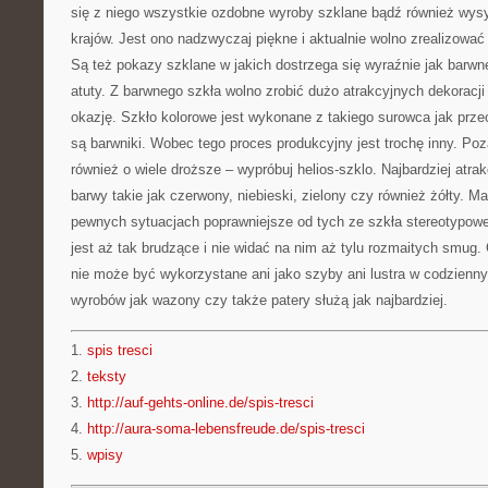
się z niego wszystkie ozdobne wyroby szklane bądź również wysy
krajów. Jest ono nadzwyczaj piękne i aktualnie wolno zrealizować 
Są też pokazy szklane w jakich dostrzega się wyraźnie jak barwn
atuty. Z barwnego szkła wolno zrobić dużo atrakcyjnych dekoracji
okazję. Szkło kolorowe jest wykonane z takiego surowca jak prze
są barwniki. Wobec tego proces produkcyjny jest trochę inny. Poz
również o wiele droższe – wypróbuj helios-szklo. Najbardziej atr
barwy takie jak czerwony, niebieski, zielony czy również żółty. M
pewnych sytuacjach poprawniejsze od tych ze szkła stereotypow
jest aż tak brudzące i nie widać na nim aż tylu rozmaitych smug.
nie może być wykorzystane ani jako szyby ani lustra w codzienn
wyrobów jak wazony czy także patery służą jak najbardziej.
1.
spis tresci
2.
teksty
3.
http://auf-gehts-online.de/spis-tresci
4.
http://aura-soma-lebensfreude.de/spis-tresci
5.
wpisy