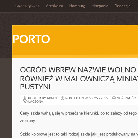
Archiwum
Hamburg
Hiszpania
Redakcja
Strona główna
PORTO
OGRÓD WBREW NAZWIE WOLNO 
RÓWNIEŻ W MALOWNICZĄ MINI
PUSTYNI
POSTED BY ADMIN
POSTED ON WRZ - 25 - 2025
MOŻLIWOŚĆ 
WYŁĄCZONA
Ceny szkła wahają się w przeróżne kierunki, bo to zależy od tego 
zrobiony
Szkło kolorowe jest to taki rodzaj szkła jaki jest produkowany na