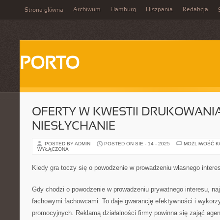
Archiwum
Hamburg
Hiszpania
Redakcja
Strona główna
PORTO
OFERTY W KWESTII DRUKOWANIA
NIESŁYCHANIE
POSTED BY ADMIN
POSTED ON SIE - 14 - 2025
MOŻLIWOŚĆ 
WYŁĄCZONA
Kiedy gra toczy się o powodzenie w prowadzeniu własnego interesu
Gdy chodzi o powodzenie w prowadzeniu prywatnego interesu, na
fachowymi fachowcami. To daje gwarancję efektywności i wykor
promocyjnych. Reklamą działalności firmy powinna się zająć age