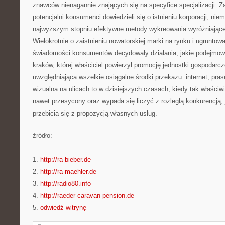
znawców nienagannie znających się na specyfice specjalizacji. Za
potencjalni konsumenci dowiedzieli się o istnieniu korporacji, nie
najwyższym stopniu efektywne metody wykreowania wyróżniające
Wielokrotnie o zaistnieniu nowatorskiej marki na rynku i ugruntowa
świadomości konsumentów decydowały działania, jakie podejmow
kraków, której właściciel powierzył promocję jednostki gospodarc
uwzględniająca wszelkie osiągalne środki przekazu: internet, pras
wizualna na ulicach to w dzisiejszych czasach, kiedy tak właściw
nawet przesycony oraz wypada się liczyć z rozległą konkurencją
przebicia się z propozycją własnych usług.
źródło:
———————————
1.
http://ra-bieber.de
2.
http://ra-maehler.de
3.
http://radio80.info
4.
http://raeder-caravan-pension.de
5.
odwiedź witrynę