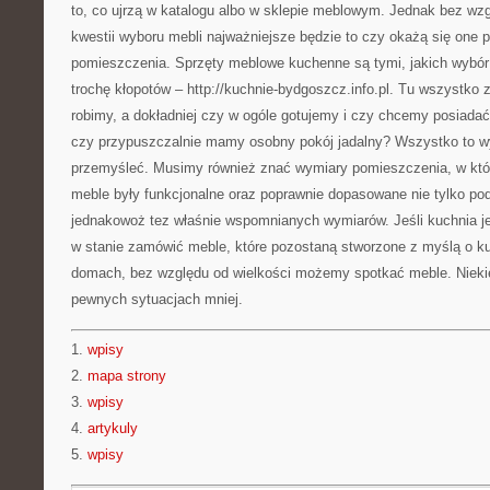
to, co ujrzą w katalogu albo w sklepie meblowym. Jednak bez wz
kwestii wyboru mebli najważniejsze będzie to czy okażą się one 
pomieszczenia. Sprzęty meblowe kuchenne są tymi, jakich wybó
trochę kłopotów – http://kuchnie-bydgoszcz.info.pl. Tu wszystko 
robimy, a dokładniej czy w ogóle gotujemy i czy chcemy posiada
czy przypuszczalnie mamy osobny pokój jadalny? Wszystko to 
przemyśleć. Musimy również znać wymiary pomieszczenia, w któr
meble były funkcjonalne oraz poprawnie dopasowane nie tylko po
jednakowoż tez właśnie wspomnianych wymiarów. Jeśli kuchnia j
w stanie zamówić meble, które pozostaną stworzone z myślą o k
domach, bez względu od wielkości możemy spotkać meble. Niekied
pewnych sytuacjach mniej.
1.
wpisy
2.
mapa strony
3.
wpisy
4.
artykuly
5.
wpisy