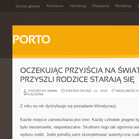
Archiwum
Hamburg
Hiszpania
Redakcja
Strona główna
PORTO
OCZEKUJĄC PRZYJŚCIA NA ŚWIAT
PRZYSZLI RODZICE STARAJĄ SIĘ
POSTED BY ADMIN
POSTED ON PAŹ - 11 - 2025
MOŻLIWOŚĆ 
WYŁĄCZONA
Z roku na rok dystrybuuje się posiadanie klimatyzacji.
Każde miejsce zamieszkania jest inne. Każdy człowiek pragnie b
było niesamowite, niepowtarzalne. Skutkiem tego tak ogromna wa
wyboru mebli. Jedni potrafią sami skompletować autentyczne cudo