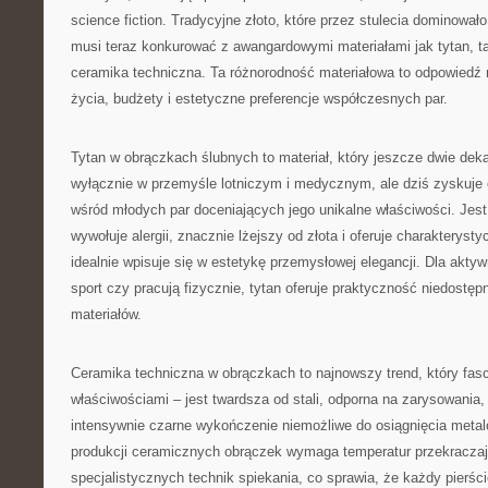
science fiction. Tradycyjne złoto, które przez stulecia dominowało
musi teraz konkurować z awangardowymi materiałami jak tytan, ta
ceramika techniczna. Ta różnorodność materiałowa to odpowiedź n
życia, budżety i estetyczne preferencje współczesnych par.
Tytan w obrączkach ślubnych to materiał, który jeszcze dwie de
wyłącznie w przemyśle lotniczym i medycznym, ale dziś zyskuje
wśród młodych par doceniających jego unikalne właściwości. Jest 
wywołuje alergii, znacznie lżejszy od złota i oferuje charakterys
idealnie wpisuje się w estetykę przemysłowej elegancji. Dla aktyw
sport czy pracują fizycznie, tytan oferuje praktyczność niedostęp
materiałów.
Ceramika techniczna w obrączkach to najnowszy trend, który fas
właściwościami – jest twardsza od stali, odporna na zarysowania, n
intensywnie czarne wykończenie niemożliwe do osiągnięcia met
produkcji ceramicznych obrączek wymaga temperatur przekracza
specjalistycznych technik spiekania, co sprawia, że każdy pierści