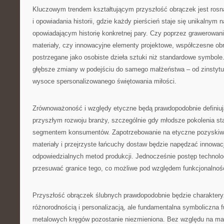
Kluczowym trendem kształtującym przyszłość obrączek jest rosną
i opowiadania historii, gdzie każdy pierścień staje się unikalnym
opowiadającym historię konkretnej pary. Czy poprzez grawerowan
materiały, czy innowacyjne elementy projektowe, współczesne obr
postrzegane jako osobiste dzieła sztuki niż standardowe symbole.
głębsze zmiany w podejściu do samego małżeństwa – od zinstytu
wysoce spersonalizowanego świętowania miłości.
Zrównoważoność i względy etyczne będą prawdopodobnie definiu
przyszłym rozwoju branży, szczególnie gdy młodsze pokolenia s
segmentem konsumentów. Zapotrzebowanie na etyczne pozyskiw
materiały i przejrzyste łańcuchy dostaw będzie napędzać innowacj
odpowiedzialnych metod produkcji. Jednocześnie postęp technolo
przesuwać granice tego, co możliwe pod względem funkcjonalności
Przyszłość obrączek ślubnych prawdopodobnie będzie charakter
różnorodnością i personalizacją, ale fundamentalna symboliczna 
metalowych kręgów pozostanie niezmieniona. Bez względu na mate