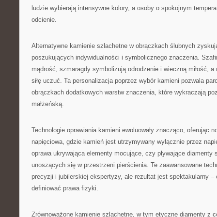
ludzie wybierają intensywne kolory, a osoby o spokojnym tempera
odcienie.
Alternatywne kamienie szlachetne w obrączkach ślubnych zyskuj
poszukujących indywidualności i symbolicznego znaczenia. Szafir
mądrość, szmaragdy symbolizują odrodzenie i wieczną miłość, a r
siłę uczuć. Ta personalizacja poprzez wybór kamieni pozwala p
obrączkach dodatkowych warstw znaczenia, które wykraczają p
małżeńską.
Technologie oprawiania kamieni ewoluowały znacząco, oferując n
napięciowa, gdzie kamień jest utrzymywany wyłącznie przez napię
oprawa ukrywająca elementy mocujące, czy pływające diamenty st
unoszących się w przestrzeni pierścienia. Te zaawansowane tech
precyzji i jubilerskiej ekspertyzy, ale rezultat jest spektakularny –
definiować prawa fizyki.
Zrównoważone kamienie szlachetne, w tym etyczne diamenty z ce