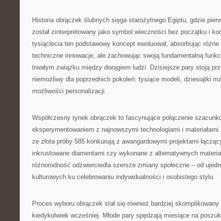
Historia obrączek ślubnych sięga starożytnego Egiptu, gdzie pierw
został zinterpretowany jako symbol wieczności bez początku i ko
tysiąclecia ten podstawowy koncept ewoluował, absorbując różne 
techniczne innowacje, ale zachowując swoją fundamentalną funkc
trwałym związku między dwojgiem ludzi. Dzisiejsze pary stoją pr
niemożliwy dla poprzednich pokoleń: tysiące modeli, dziesiątki ma
możliwości personalizacji.
Współczesny rynek obrączek to fascynujące połączenie szacunku 
eksperymentowaniem z najnowszymi technologiami i materiałami.
ze złota próby 585 konkurują z awangardowymi projektami łącząc
inkrustowane diamentami czy wykonane z alternatywnych materiałó
różnorodność odzwierciedla szersze zmiany społeczne – od ujed
kulturowych ku celebrowaniu indywidualności i osobistego stylu.
Proces wyboru obrączek stał się również bardziej skomplikowany 
kiedykolwiek wcześniej. Młode pary spędzają miesiące na poszuk