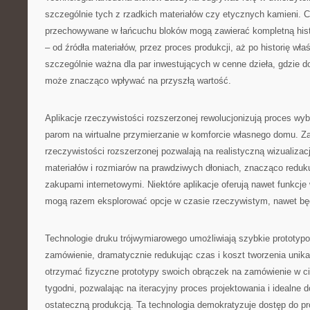
szczególnie tych z rzadkich materiałów czy etycznych kamieni. C
przechowywane w łańcuchu bloków mogą zawierać kompletną histo
– od źródła materiałów, przez proces produkcji, aż po historię właśc
szczególnie ważna dla par inwestujących w cenne dzieła, gdzie 
może znacząco wpływać na przyszłą wartość.
Aplikacje rzeczywistości rozszerzonej rewolucjonizują proces wy
parom na wirtualne przymierzanie w komforcie własnego domu. 
rzeczywistości rozszerzonej pozwalają na realistyczną wizualizac
materiałów i rozmiarów na prawdziwych dłoniach, znacząco redu
zakupami internetowymi. Niektóre aplikacje oferują nawet funkcje
mogą razem eksplorować opcje w czasie rzeczywistym, nawet bę
Technologie druku trójwymiarowego umożliwiają szybkie prototyp
zamówienie, dramatycznie redukując czas i koszt tworzenia unika
otrzymać fizyczne prototypy swoich obrączek na zamówienie w ci
tygodni, pozwalając na iteracyjny proces projektowania i idealne 
ostateczną produkcją. Ta technologia demokratyzuje dostęp do pro