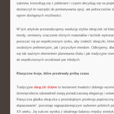
salonów, konsultują się z jubilerami i często decydują się na proj
dostarczył im narzędzi do porównywania opcji, ale jednocześnie 
ogrom dostępnych możliwości.
W tym artykule przeanalizujemy ewolucję stylów obrączek od kl
trendy, omówimy znaczenie różnych materiałów i technik wykonan
poruszać się po współczesnym rynku, aby znaleźć obrączki, któ
osobistym preferencjom, jak i przyszłym trendom. Odkryjemy, dl
się tak ważnym elementem planowania ślubu i jak tradycyjne rzemi
do współczesnych oczekiwań par młodych.
Klasyczne kroje, które przetrwały próbę czasu
Tradycyjne
obrączki ślubne
to testament trwałości dobrego wzorni
dziesięciolecia udowadniał swoją ponadczasową elegancję i uniwe
Klasyczna gładka obrączka o prostokątnym przekroju poprzeczn
dopasowanie”, pozostaje najpopularniejszym wyborem polskich pa
XX wieku. Jej sukces wynika z idealnego balansu między estetyką