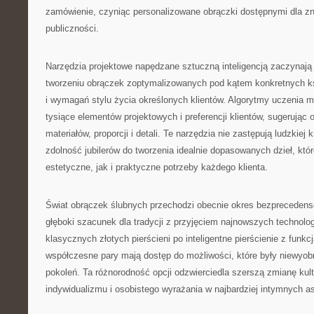
zamówienie, czyniąc personalizowane obrączki dostępnymi dla zn
publiczności.
Narzędzia projektowe napędzane sztuczną inteligencją zaczynają
tworzeniu obrączek zoptymalizowanych pod kątem konkretnych ksz
i wymagań stylu życia określonych klientów. Algorytmy uczenia 
tysiące elementów projektowych i preferencji klientów, sugerując
materiałów, proporcji i detali. Te narzędzia nie zastępują ludzkiej
zdolność jubilerów do tworzenia idealnie dopasowanych dzieł, któ
estetyczne, jak i praktyczne potrzeby każdego klienta.
Świat obrączek ślubnych przechodzi obecnie okres bezprecedens
głęboki szacunek dla tradycji z przyjęciem najnowszych technologi
klasycznych złotych pierścieni po inteligentne pierścienie z funkc
współczesne pary mają dostęp do możliwości, które były niewyob
pokoleń. Ta różnorodność opcji odzwierciedla szerszą zmianę kul
indywidualizmu i osobistego wyrażania w najbardziej intymnych a