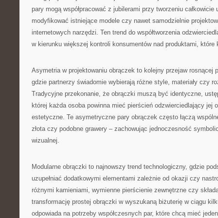
pary mogą współpracować z jubilerami przy tworzeniu całkowicie 
modyfikować istniejące modele czy nawet samodzielnie projekto
internetowych narzędzi. Ten trend do współtworzenia odzwiercied
w kierunku większej kontroli konsumentów nad produktami, które 
Asymetria w projektowaniu obrączek to kolejny przejaw rosnącej p
gdzie partnerzy świadomie wybierają różne style, materiały czy r
Tradycyjne przekonanie, że obrączki muszą być identyczne, ustępu
której każda osoba powinna mieć pierścień odzwierciedlający jej 
estetyczne. Te asymetryczne pary obrączek często łączą wspólne
złota czy podobne grawery – zachowując jednoczesność symbolic
wizualnej.
Modularne obrączki to najnowszy trend technologiczny, gdzie po
uzupełniać dodatkowymi elementami zależnie od okazji czy nastr
różnymi kamieniami, wymienne pierścienie zewnętrzne czy skład
transformację prostej obrączki w wyszukaną biżuterię w ciągu kil
odpowiada na potrzeby współczesnych par, które chcą mieć jeden