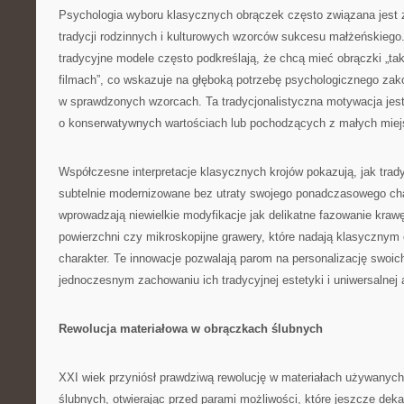
Psychologia wyboru klasycznych obrączek często związana jest 
tradycji rodzinnych i kulturowych wzorców sukcesu małżeńskiego
tradycyjne modele często podkreślają, że chcą mieć obrączki „taki
filmach”, co wskazuje na głęboką potrzebę psychologicznego zak
w sprawdzonych wzorcach. Ta tradycjonalistyczna motywacja jest
o konserwatywnych wartościach lub pochodzących z małych miej
Współczesne interpretacje klasycznych krojów pokazują, jak tra
subtelnie modernizowane bez utraty swojego ponadczasowego char
wprowadzają niewielkie modyfikacje jak delikatne fazowanie krawę
powierzchni czy mikroskopijne grawery, które nadają klasycznym
charakter. Te innowacje pozwalają parom na personalizację swoic
jednoczesnym zachowaniu ich tradycyjnej estetyki i uniwersalnej 
Rewolucja materiałowa w obrączkach ślubnych
XXI wiek przyniósł prawdziwą rewolucję w materiałach używanych
ślubnych, otwierając przed parami możliwości, które jeszcze de