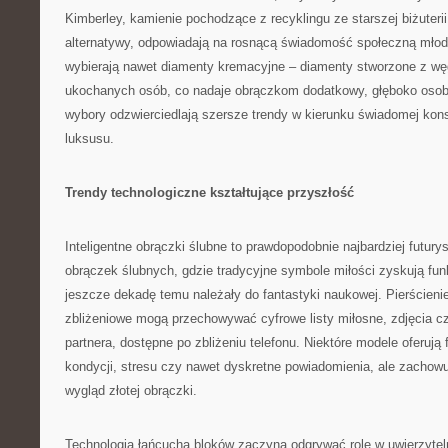
Kimberley, kamienie pochodzące z recyklingu ze starszej biżuterii
alternatywy, odpowiadają na rosnącą świadomość społeczną młody
wybierają nawet diamenty kremacyjne – diamenty stworzone z w
ukochanych osób, co nadaje obrączkom dodatkowy, głęboko osob
wybory odzwierciedlają szersze trendy w kierunku świadomej kon
luksusu.
Trendy technologiczne kształtujące przyszłość
Inteligentne obrączki ślubne to prawdopodobnie najbardziej futury
obrączek ślubnych, gdzie tradycyjne symbole miłości zyskują fun
jeszcze dekadę temu należały do fantastyki naukowej. Pierścien
zbliżeniowe mogą przechowywać cyfrowe listy miłosne, zdjęcia cz
partnera, dostępne po zbliżeniu telefonu. Niektóre modele oferują
kondycji, stresu czy nawet dyskretne powiadomienia, ale zachow
wygląd złotej obrączki.
Technologia łańcucha bloków zaczyna odgrywać rolę w uwierzytelni