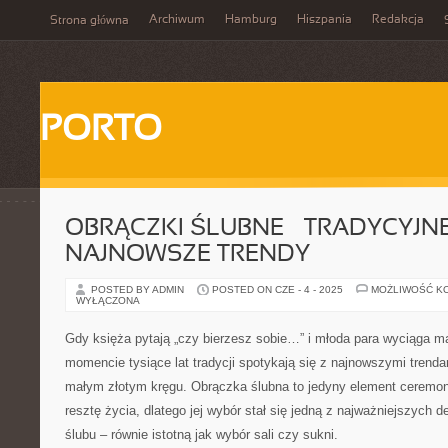
Archiwum
Hamburg
Hiszpania
Redakcja
Strona główna
PORTO
OBRĄCZKI ŚLUBNE – TRADYCYJNE
NAJNOWSZE TRENDY
POSTED BY ADMIN
POSTED ON CZE - 4 - 2025
MOŻLIWOŚĆ K
WYŁĄCZONA
Gdy księża pytają „czy bierzesz sobie…” i młoda para wyciąga m
momencie tysiące lat tradycji spotykają się z najnowszymi trenda
małym złotym kręgu. Obrączka ślubna to jedyny element ceremonii
resztę życia, dlatego jej wybór stał się jedną z najważniejszych 
ślubu – równie istotną jak wybór sali czy sukni.