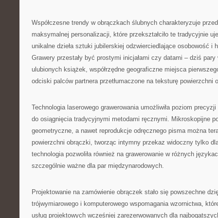
Współczesne trendy w obrączkach ślubnych charakteryzuje prze
maksymalnej personalizacji, które przekształciło te tradycyjnie u
unikalne dzieła sztuki jubilerskiej odzwierciedlające osobowość i h
Grawery przestały być prostymi inicjałami czy datami – dziś pary 
ulubionych książek, współrzędne geograficzne miejsca pierwszeg
odciski palców partnera przetłumaczone na teksturę powierzchni o
Technologia laserowego grawerowania umożliwiła poziom precyzji
do osiągnięcia tradycyjnymi metodami ręcznymi. Mikroskopijne p
geometryczne, a nawet reprodukcje odręcznego pisma można ter
powierzchni obrączki, tworząc intymny przekaz widoczny tylko dl
technologia pozwoliła również na grawerowanie w różnych językach
szczególnie ważne dla par międzynarodowych.
Projektowanie na zamówienie obrączek stało się powszechne dzię
trójwymiarowego i komputerowego wspomagania wzornictwa, któr
usług projektowych wcześniej zarezerwowanych dla najbogatszyc