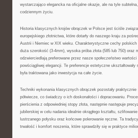
wystarczająco elegancka na oficjalne okazje, ale na tyle subteln
codziennym życiu.
Historia klasycznych krojów obrączek w Polsce jest ściśle związa
europejskiego złotnictwa, które dotarły do naszego kraju za pośr
Austrii i Niemiec w XIX wieku. Charakterystyczne cechy polskic
duża szerokość (3-4mm), wysoka próba złota (585 lub 750) oraz 
odzwierciedlają preferowane przez nasze społeczeństwo wartości t
powściągliwej elegancji. Te preferencje estetyczne ukształtowały 
była traktowana jako inwestycja na całe życie.
Techniki wykonania klasycznych obrączek pozostały praktycznie 
półwiecze, co świadczy o ich doskonałości i dopracowaniu. Proc
pierścienia z odpowiedniej stopy złota, następnie następuje precy
jubilerskiej w celu nadania idealnie okrągłego kształtu, szlifowan
lustrzanego połysku oraz końcowe polerowanie ręczne. Ta tradycy
trwałość i komfort noszenia, które sprawdziły się w praktyce mil