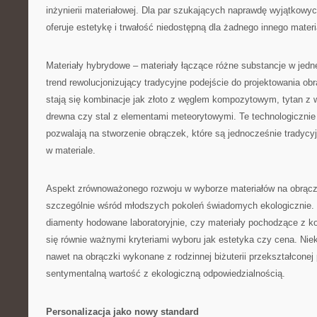
inżynierii materiałowej. Dla par szukających naprawdę wyjątkowy
oferuje estetykę i trwałość niedostępną dla żadnego innego materi
Materiały hybrydowe – materiały łączące różne substancje w jedne
trend rewolucjonizujący tradycyjne podejście do projektowania ob
stają się kombinacje jak złoto z węglem kompozytowym, tytan z
drewna czy stal z elementami meteorytowymi. Te technologiczni
pozwalają na stworzenie obrączek, które są jednocześnie tradycyj
w materiale.
Aspekt zrównoważonego rozwoju w wyborze materiałów na obrącz
szczególnie wśród młodszych pokoleń świadomych ekologicznie. 
diamenty hodowane laboratoryjnie, czy materiały pochodzące z ko
się równie ważnymi kryteriami wyboru jak estetyka czy cena. Niek
nawet na obrączki wykonane z rodzinnej biżuterii przekształconej p
sentymentalną wartość z ekologiczną odpowiedzialnością.
Personalizacja jako nowy standard