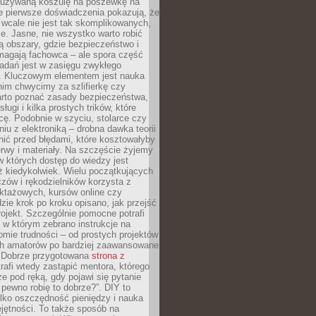
ieużywaną koszulę na poszewkę na
e pierwsze doświadczenia pokazują, że
 wcale nie jest tak skomplikowanych,
je. Jasne, nie wszystko warto robić
 obszary, gdzie bezpieczeństwo i
magają fachowca – ale spora część
dań jest w zasięgu zwykłego
. Kluczowym elementem jest nauka
im chwycimy za szlifierkę czy
warto poznać zasady bezpieczeństwa,
sługi i kilka prostych trików, które
acę. Podobnie w szyciu, stolarce czy
iu z elektroniką – drobna dawka teorii
onić przed błędami, które kosztowałyby
rwy i materiały. Na szczęście żyjemy
 których dostęp do wiedzy jest
iż kiedykolwiek. Wielu początkujących
zów i rękodzielników korzysta z
uktażowych, kursów online czy
dzie krok po kroku opisano, jak przejść
rojekt. Szczególnie pomocne potrafi
 w którym zebrano instrukcje na
mie trudności – od prostych projektów
ch amatorów po bardziej zaawansowane
. Dobrze przygotowana
strona z
rafi wtedy zastąpić mentora, którego
 pod ręką, gdy pojawi się pytanie
 pewno robię to dobrze?”. DIY to
ylko oszczędność pieniędzy i nauka
jętności. To także sposób na