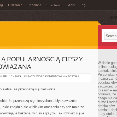
rg
Hiszpania
Redakcja
Szary
Tagi
Spis Treści
SUB
ŁĄ POPULARNOŚCIĄ CIESZY
W dobie got
POWIĄZANA
online i usł
samodzielni
Po co własn
OBECNIE
SIE - 15 - 2025
MOŻLIWOŚĆ KOMENTOWANIA
ZOSTAŁA
można zamów
OKAZAŁĄ
POPULARNOŚCIĄ
podstaw elek
CIESZY
zadzwonić p
SIĘ
 siebie, że przenoszą się niezwykle
to sam” – ma
TEMATYKA
POWIĄZANA
odkrywa, że 
czego nie da
iebie, że przenoszą się niesłychanie błyskawicznie
dumę i radoś
drobiazgów.
 jakie znajdują się w bliskim otoczeniu czy też mają ze
zamiast dop
wywołują je bakterie, wirusy i grzyby. Tak również się je
stary stolik