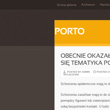
Archiwum
Hambu
Strona główna
PORTO
OBECNIE OKAZA
SIĘ TEMATYKA 
POSTED BY ADMIN
POSTED ON 
WYŁĄCZONA
Schorzenia epidemiczne mają to do
Schorzenia zaraźliwe mają to do s
pomiędzy figurami lub zwierzętami,
sobą bezpośredni kontakt. U ludzi 