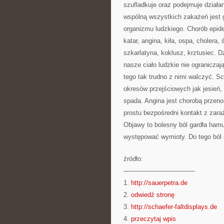
szufladkuje oraz podejmuje działa
wspólną wszystkich zakażeń jest g
organizmu ludzkiego. Chorób epide
katar, angina, kiła, ospa, cholera
szkarlatyna, koklusz, krztusiec. D
nasze ciało ludzkie nie ograniczaj
tego tak trudno z nimi walczyć. Sc
okresów przejściowych jak jesień,
spada. Angina jest chorobą przeno
prostu bezpośredni kontakt z zar
Objawy to bolesny ból gardła hamu
występować wymioty. Do tego ból s
źródło:
———————————
1.
http://sauerpetra.de
2.
odwiedź stronę
3.
http://schaefer-faltdisplays.de
4.
przeczytaj wpis