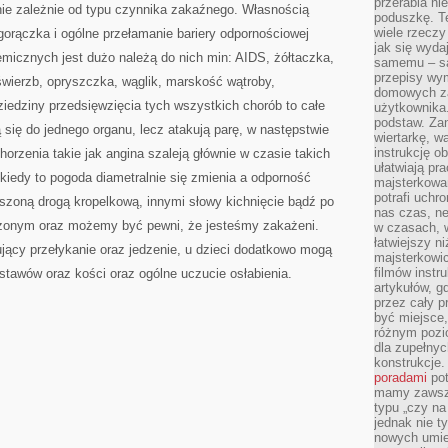
przerabia n
nie zależnie od typu czynnika zakaźnego. Własnością
poduszkę. T
wiele rzeczy
orączka i ogólne przełamanie bariery odpornościowej
jak się wyda
micznych jest dużo należą do nich min: AIDS, żółtaczka,
samemu – są
przepisy wy
, świerzb, opryszczka, wąglik, marskość wątroby,
domowych za
ziedziny przedsięwzięcia tych wszystkich chorób to całe
użytkownika
podstaw. Zan
ą się do jednego organu, lecz atakują parę, w następstwie
wiertarkę, 
instrukcję ob
horzenia takie jak angina szaleją głównie w czasie takich
ułatwiają pr
 kiedy to pogoda diametralnie się zmienia a odporność
majsterkowan
potrafi uchr
szoną drogą kropelkową, innymi słowy kichnięcie bądź po
nas czas, ne
ażonym oraz możemy być pewni, że jesteśmy zakażeni.
w czasach, w
łatwiejszy n
jący przełykanie oraz jedzenie, u dzieci dodatkowo mogą
majsterkowic
filmów instr
tawów oraz kości oraz ogólne uczucie osłabienia.
artykułów, g
przez cały p
być miejsce,
różnym pozio
dla zupełny
konstrukcje
poradami
pot
mamy zawsze
typu „czy na
jednak nie t
nowych umie