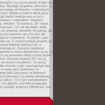
alowanie czy szycie potrafi działać jak
acji. Wymaga skupienia, obecności „tu
rywa uwagę od ekranów i codziennych
zęsto dopiero w trakcie takiej pracy
jak bardzo brakuje nam w życiu
kontaktu z materiałem: drewnem,
bą, metalem. Oczywiście, DIY niesie
frustracje. Coś nie wychodzi, farba
j niż powinna, elementy nie pasują, jak
, a rzeczywistość nie chce być tak
zdjęcia w internecie. To jednak część
nia się. Z czasem kolejne projekty są
owanie bardziej realistyczne, a
okojniejsze. Zyskana cierpliwość
 później w innych dziedzinach życia, bo
 że na sensowne efekty trzeba zwykle
ekać. Domowe projekty DIY nie są
ani testem zaradności. To raczej
 aby chociaż część otaczającego nas
 w swoje ręce: dosłownie i w
awet jeśli zaczniemy od drobnych
tych dekoracji czy jednej odnowionej
my odkryć, że w tym samodzielnym
st coś głęboko satysfakcjonującego.
no zastąpić kolejnym kliknięciem „kup