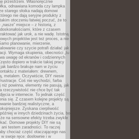
ję przestrzeni. Własnoręcznie
łka, odnawiana komoda czy lampka
ze starego słoika nadają domowi
którego nie dają seryjne produkty z
takim otoczeniu łatwiej poczuć, że to
 „nasze” miejsce – z historią, z
edoskonałościami, które z czasem
aktować jak urok, a nie wadę. Istotną
wych projektów jest też proces, a nie
 Samo planowanie, mierzenie,
alowanie czy szycie potrafi działać jak
acji. Wymaga skupienia, obecności „tu
rywa uwagę od ekranów i codziennych
zęsto dopiero w trakcie takiej pracy
jak bardzo brakuje nam w życiu
kontaktu z materiałem: drewnem,
bą, metalem. Oczywiście, DIY niesie
frustracje. Coś nie wychodzi, farba
j niż powinna, elementy nie pasują, jak
, a rzeczywistość nie chce być tak
zdjęcia w internecie. To jednak część
nia się. Z czasem kolejne projekty są
owanie bardziej realistyczne, a
okojniejsze. Zyskana cierpliwość
 później w innych dziedzinach życia, bo
 że na sensowne efekty trzeba zwykle
ekać. Domowe projekty DIY nie są
ani testem zaradności. To raczej
 aby chociaż część otaczającego nas
 w swoje ręce: dosłownie i w