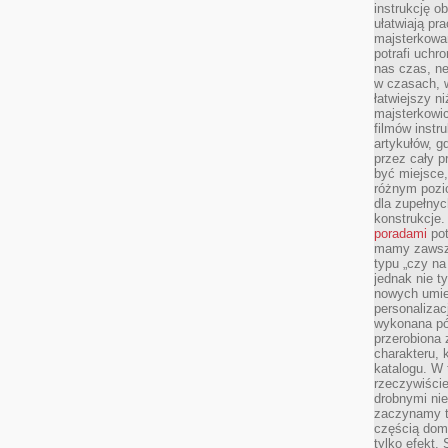
instrukcję ob
ułatwiają pr
majsterkowan
potrafi uchr
nas czas, ne
w czasach, w
łatwiejszy n
majsterkowic
filmów instr
artykułów, g
przez cały p
być miejsce,
różnym pozio
dla zupełny
konstrukcje
poradami
pot
mamy zawsze
typu „czy na
jednak nie t
nowych umie
personalizac
wykonana pó
przerobiona 
charakteru, 
katalogu. W 
rzeczywiście
drobnymi ni
zaczynamy tr
częścią domo
tylko efekt.