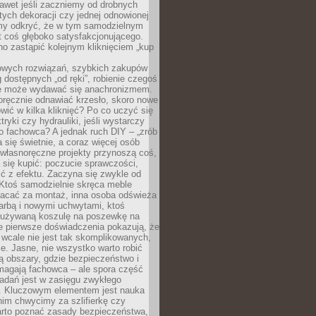
awet jeśli zaczniemy od drobnych
tych dekoracji czy jednej odnowionej
my odkryć, że w tym samodzielnym
st coś głęboko satysfakcjonującego.
no zastąpić kolejnym kliknięciem „kup
owych rozwiązań, szybkich zakupów
ug dostępnych „od ręki”, robienie czegoś
e może wydawać się anachronizmem.
oręcznie odnawiać krzesło, skoro nowe
ić w kilka kliknięć? Po co uczyć się
tryki czy hydrauliki, jeśli wystarczy
o fachowca? A jednak ruch DIY – „zrób
 się świetnie, a coraz więcej osób
własnoręczne projekty przynoszą coś,
 się kupić: poczucie sprawczości,
ć z efektu. Zaczyna się zwykle od
 Ktoś samodzielnie skręca meble
łacać za montaż, inna osoba odświeża
 farbą i nowymi uchwytami, ktoś
ieużywaną koszulę na poszewkę na
e pierwsze doświadczenia pokazują, że
 wcale nie jest tak skomplikowanych,
je. Jasne, nie wszystko warto robić
 obszary, gdzie bezpieczeństwo i
magają fachowca – ale spora część
dań jest w zasięgu zwykłego
. Kluczowym elementem jest nauka
im chwycimy za szlifierkę czy
warto poznać zasady bezpieczeństwa,