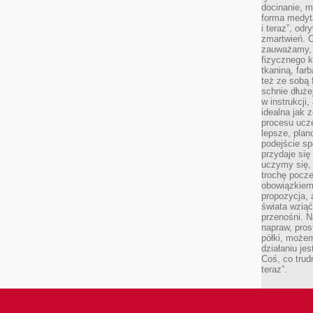
docinanie, m
forma medyt
i teraz”, od
zmartwień. C
zauważamy, 
fizycznego 
tkaniną, far
też ze sobą 
schnie dłuże
w instrukcji
idealna jak 
procesu ucze
lepsze, plan
podejście sp
przydaje się
uczymy się,
trochę pocz
obowiązkiem 
propozycja,
świata wziąć
przenośni. N
napraw, pros
półki, może
działaniu je
Coś, co trud
teraz”.