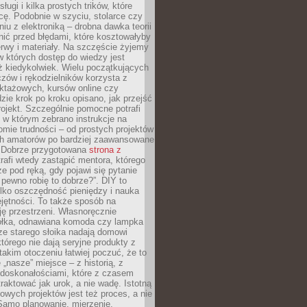
sługi i kilka prostych trików, które
acę. Podobnie w szyciu, stolarce czy
iu z elektroniką – drobna dawka teorii
onić przed błędami, które kosztowałyby
rwy i materiały. Na szczęście żyjemy
 których dostęp do wiedzy jest
iż kiedykolwiek. Wielu początkujących
zów i rękodzielników korzysta z
uktażowych, kursów online czy
dzie krok po kroku opisano, jak przejść
rojekt. Szczególnie pomocne potrafi
 w którym zebrano instrukcje na
mie trudności – od prostych projektów
ch amatorów po bardziej zaawansowane
. Dobrze przygotowana
strona z
rafi wtedy zastąpić mentora, którego
 pod ręką, gdy pojawi się pytanie
 pewno robię to dobrze?”. DIY to
ylko oszczędność pieniędzy i nauka
jętności. To także sposób na
ję przestrzeni. Własnoręcznie
łka, odnawiana komoda czy lampka
ze starego słoika nadają domowi
którego nie dają seryjne produkty z
takim otoczeniu łatwiej poczuć, że to
 „nasze” miejsce – z historią, z
edoskonałościami, które z czasem
aktować jak urok, a nie wadę. Istotną
wych projektów jest też proces, a nie
 Samo planowanie, mierzenie,