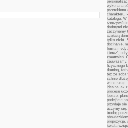
personalizac
wykonana pó
przerobiona 
charakteru, 
katalogu. W 
rzeczywiście
drobnymi ni
zaczynamy tr
częścią domo
tylko efekt.
docinanie, m
forma medyt
i teraz”, od
zmartwień. C
zauważamy, 
fizycznego 
tkaniną, far
też ze sobą 
schnie dłuże
w instrukcji
idealna jak 
procesu ucze
lepsze, plan
podejście sp
przydaje się
uczymy się,
trochę pocz
obowiązkiem 
propozycja,
świata wziąć