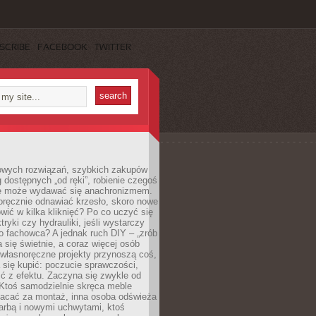
SCRIBE
FACEBOOK
TWITTER
owych rozwiązań, szybkich zakupów
ug dostępnych „od ręki”, robienie czegoś
e może wydawać się anachronizmem.
oręcznie odnawiać krzesło, skoro nowe
ić w kilka kliknięć? Po co uczyć się
tryki czy hydrauliki, jeśli wystarczy
o fachowca? A jednak ruch DIY – „zrób
 się świetnie, a coraz więcej osób
własnoręczne projekty przynoszą coś,
 się kupić: poczucie sprawczości,
ć z efektu. Zaczyna się zwykle od
 Ktoś samodzielnie skręca meble
łacać za montaż, inna osoba odświeża
 farbą i nowymi uchwytami, ktoś