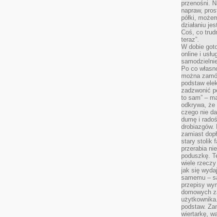
przenośni. N
napraw, pros
półki, może
działaniu je
Coś, co trud
teraz”.
W dobie got
online i usł
samodzielni
Po co własn
można zamów
podstaw elek
zadzwonić p
to sam” – ma
odkrywa, że 
czego nie da
dumę i radoś
drobiazgów.
zamiast dop
stary stolik
przerabia n
poduszkę. T
wiele rzeczy
jak się wyda
samemu – są
przepisy wy
domowych za
użytkownika
podstaw. Zan
wiertarkę, 