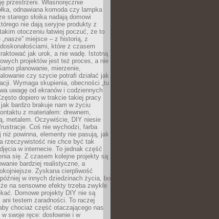
ję przestrzeni. Własnoręcznie
łka, odnawiana komoda czy lampka
ze starego słoika nadają domowi
którego nie dają seryjne produkty z
takim otoczeniu łatwiej poczuć, że to
 „nasze” miejsce – z historią, z
edoskonałościami, które z czasem
aktować jak urok, a nie wadę. Istotną
wych projektów jest też proces, a nie
 Samo planowanie, mierzenie,
alowanie czy szycie potrafi działać jak
acji. Wymaga skupienia, obecności „tu
rywa uwagę od ekranów i codziennych
zęsto dopiero w trakcie takiej pracy
jak bardzo brakuje nam w życiu
kontaktu z materiałem: drewnem,
bą, metalem. Oczywiście, DIY niesie
frustracje. Coś nie wychodzi, farba
j niż powinna, elementy nie pasują, jak
, a rzeczywistość nie chce być tak
zdjęcia w internecie. To jednak część
nia się. Z czasem kolejne projekty są
owanie bardziej realistyczne, a
okojniejsze. Zyskana cierpliwość
 później w innych dziedzinach życia, bo
 że na sensowne efekty trzeba zwykle
ekać. Domowe projekty DIY nie są
ani testem zaradności. To raczej
 aby chociaż część otaczającego nas
 w swoje ręce: dosłownie i w