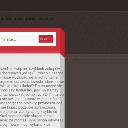
SCRIBE
FACEBOOK
TWITTER
owych rozwiązań, szybkich zakupów
ug dostępnych „od ręki”, robienie czegoś
e może wydawać się anachronizmem.
oręcznie odnawiać krzesło, skoro nowe
ić w kilka kliknięć? Po co uczyć się
tryki czy hydrauliki, jeśli wystarczy
o fachowca? A jednak ruch DIY – „zrób
 się świetnie, a coraz więcej osób
własnoręczne projekty przynoszą coś,
 się kupić: poczucie sprawczości,
ć z efektu. Zaczyna się zwykle od
 Ktoś samodzielnie skręca meble
łacać za montaż, inna osoba odświeża
 farbą i nowymi uchwytami, ktoś