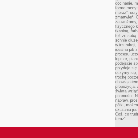
docinanie, m
forma medyt
i teraz”, od
zmartwień. C
zauważamy, 
fizycznego 
tkaniną, far
też ze sobą 
schnie dłuże
w instrukcji
idealna jak 
procesu ucze
lepsze, plan
podejście sp
przydaje się
uczymy się,
trochę pocz
obowiązkiem 
propozycja,
świata wziąć
przenośni. N
napraw, pros
półki, może
działaniu je
Coś, co trud
teraz”.