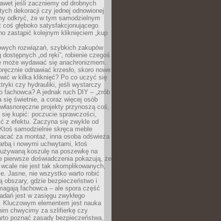
awet jeśli zaczniemy od drobnych
tych dekoracji czy jednej odnowionej
my odkryć, że w tym samodzielnym
st coś głęboko satysfakcjonującego.
no zastąpić kolejnym kliknięciem „kup
owych rozwiązań, szybkich zakupów
ug dostępnych „od ręki”, robienie czegoś
e może wydawać się anachronizmem.
oręcznie odnawiać krzesło, skoro nowe
ić w kilka kliknięć? Po co uczyć się
tryki czy hydrauliki, jeśli wystarczy
o fachowca? A jednak ruch DIY – „zrób
 się świetnie, a coraz więcej osób
własnoręczne projekty przynoszą coś,
 się kupić: poczucie sprawczości,
ć z efektu. Zaczyna się zwykle od
 Ktoś samodzielnie skręca meble
łacać za montaż, inna osoba odświeża
 farbą i nowymi uchwytami, ktoś
ieużywaną koszulę na poszewkę na
e pierwsze doświadczenia pokazują, że
 wcale nie jest tak skomplikowanych,
je. Jasne, nie wszystko warto robić
 obszary, gdzie bezpieczeństwo i
magają fachowca – ale spora część
dań jest w zasięgu zwykłego
. Kluczowym elementem jest nauka
im chwycimy za szlifierkę czy
warto poznać zasady bezpieczeństwa,