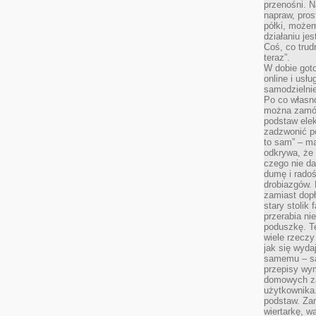
przenośni. N
napraw, pros
półki, może
działaniu je
Coś, co trud
teraz”.
W dobie got
online i usł
samodzielni
Po co własn
można zamów
podstaw elek
zadzwonić p
to sam” – ma
odkrywa, że 
czego nie da
dumę i radoś
drobiazgów.
zamiast dop
stary stolik
przerabia n
poduszkę. T
wiele rzeczy
jak się wyda
samemu – są
przepisy wy
domowych za
użytkownika
podstaw. Zan
wiertarkę, 