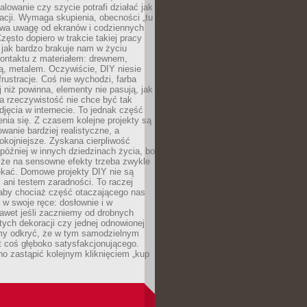
alowanie czy szycie potrafi działać jak
acji. Wymaga skupienia, obecności „tu
rywa uwagę od ekranów i codziennych
zęsto dopiero w trakcie takiej pracy
jak bardzo brakuje nam w życiu
kontaktu z materiałem: drewnem,
bą, metalem. Oczywiście, DIY niesie
frustracje. Coś nie wychodzi, farba
j niż powinna, elementy nie pasują, jak
, a rzeczywistość nie chce być tak
zdjęcia w internecie. To jednak część
nia się. Z czasem kolejne projekty są
owanie bardziej realistyczne, a
okojniejsze. Zyskana cierpliwość
 później w innych dziedzinach życia, bo
 że na sensowne efekty trzeba zwykle
ekać. Domowe projekty DIY nie są
ani testem zaradności. To raczej
 aby chociaż część otaczającego nas
 w swoje ręce: dosłownie i w
awet jeśli zaczniemy od drobnych
tych dekoracji czy jednej odnowionej
my odkryć, że w tym samodzielnym
st coś głęboko satysfakcjonującego.
no zastąpić kolejnym kliknięciem „kup