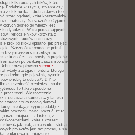
sługi i kilka prostych trików, które
acę. Podobnie w szyciu, stolarce czy
iu z elektroniką – drobna dawka teorii
onić przed błędami, które kosztowałyby
rwy i materiały. Na szczęście żyjemy
 których dostęp do wiedzy jest
iż kiedykolwiek. Wielu początkujących
zów i rękodzielników korzysta z
uktażowych, kursów online czy
dzie krok po kroku opisano, jak przejść
rojekt. Szczególnie pomocne potrafi
 w którym zebrano instrukcje na
mie trudności – od prostych projektów
ch amatorów po bardziej zaawansowane
. Dobrze przygotowana
strona z
rafi wtedy zastąpić mentora, którego
 pod ręką, gdy pojawi się pytanie
 pewno robię to dobrze?”. DIY to
ylko oszczędność pieniędzy i nauka
jętności. To także sposób na
ję przestrzeni. Własnoręcznie
łka, odnawiana komoda czy lampka
ze starego słoika nadają domowi
którego nie dają seryjne produkty z
takim otoczeniu łatwiej poczuć, że to
 „nasze” miejsce – z historią, z
edoskonałościami, które z czasem
aktować jak urok, a nie wadę. Istotną
wych projektów jest też proces, a nie
 Samo planowanie, mierzenie,