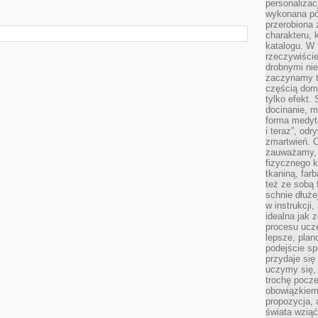
personalizac
wykonana pó
przerobiona 
charakteru, 
katalogu. W 
rzeczywiście
drobnymi ni
zaczynamy tr
częścią domo
tylko efekt.
docinanie, m
forma medyt
i teraz”, od
zmartwień. C
zauważamy, 
fizycznego 
tkaniną, far
też ze sobą 
schnie dłuże
w instrukcji
idealna jak 
procesu ucze
lepsze, plan
podejście sp
przydaje się
uczymy się,
trochę pocz
obowiązkiem 
propozycja,
świata wziąć