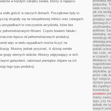
przerabia n
ewidzów w każdym zakątku świata, którzy w napięciu
poduszkę. T
wiele rzeczy
jak się wyda
 na stałe gościć w naszych domach. Początkowo były to
samemu – są
czaj skupiały się na niespełnionej miłości oraz zatargach
przepisy wy
domowych za
lu przypadkach to rzeczywiste arcydzieła, które bez
użytkownika
podstaw. Zan
 z pełnometrażowymi filmami. Często bowiem fabuła i
wiertarkę, 
 znacznie lepsza od pełnometrażowych produkcji.
instrukcję ob
ułatwiają pr
serial więc w wielu wypadkach można liczyć na
majsterkowan
lizację. Musimy jednak przyznać, iż dzisiaj seriale
potrafi uchr
nas czas, ne
ne grupy wiernych widzów. Aktorzy odgrywający w nich
w czasach, w
łatwiejszy n
dziwymi gwiazdami, natomiast pieniądze zbijane na ich
majsterkowic
sję tego typu produkcji.
filmów instr
artykułów, g
przez cały p
być miejsce,
różnym pozio
dla zupełny
konstrukcje
poradami
pot
mamy zawsze
typu „czy na
jednak nie t
nowych umie