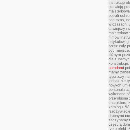
instrukcję ob
ułatwiają pr
majsterkowan
potrafi uchr
nas czas, ne
w czasach, w
łatwiejszy n
majsterkowic
filmów instr
artykułów, g
przez cały p
być miejsce,
różnym pozio
dla zupełny
konstrukcje
poradami
pot
mamy zawsze
typu „czy na
jednak nie t
nowych umie
personalizac
wykonana pó
przerobiona 
charakteru, 
katalogu. W 
rzeczywiście
drobnymi ni
zaczynamy tr
częścią domo
tylko efekt.