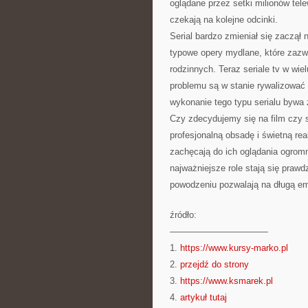
oglądane przez setki milionów tel
czekają na kolejne odcinki.
Serial bardzo zmieniał się zaczął
typowe opery mydlane, które zazwy
rodzinnych. Teraz seriale tv w wie
problemu są w stanie rywalizować
wykonanie tego typu serialu bywa
Czy zdecydujemy się na film czy 
profesjonalną obsadę i świetną rea
zachęcają do ich oglądania ogrom
najważniejsze role stają się praw
powodzeniu pozwalają na długą emi
źródło:
———————————
1.
https://www.kursy-marko.pl
2.
przejdź do strony
3.
https://www.ksmarek.pl
4.
artykuł tutaj