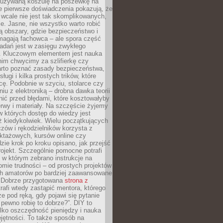
ieużywaną koszulę na poszewkę na
e pierwsze doświadczenia pokazują, że
 wcale nie jest tak skomplikowanych,
je. Jasne, nie wszystko warto robić
 obszary, gdzie bezpieczeństwo i
magają fachowca – ale spora część
dań jest w zasięgu zwykłego
. Kluczowym elementem jest nauka
im chwycimy za szlifierkę czy
warto poznać zasady bezpieczeństwa,
sługi i kilka prostych trików, które
acę. Podobnie w szyciu, stolarce czy
iu z elektroniką – drobna dawka teorii
onić przed błędami, które kosztowałyby
rwy i materiały. Na szczęście żyjemy
 których dostęp do wiedzy jest
iż kiedykolwiek. Wielu początkujących
zów i rękodzielników korzysta z
uktażowych, kursów online czy
dzie krok po kroku opisano, jak przejść
rojekt. Szczególnie pomocne potrafi
 w którym zebrano instrukcje na
mie trudności – od prostych projektów
ch amatorów po bardziej zaawansowane
. Dobrze przygotowana
strona z
rafi wtedy zastąpić mentora, którego
 pod ręką, gdy pojawi się pytanie
 pewno robię to dobrze?”. DIY to
ylko oszczędność pieniędzy i nauka
jętności. To także sposób na