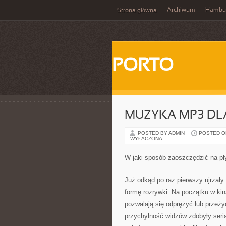
Archiwum
Hambu
Strona główna
PORTO
MUZYKA MP3 DL
POSTED BY ADMIN
POSTED ON 
WYŁĄCZONA
W jaki sposób zaoszczędzić na p
Już odkąd po raz pierwszy ujrzały 
formę rozrywki. Na początku w ki
pozwalają się odprężyć lub przeży
przychylność widzów zdobyły seria