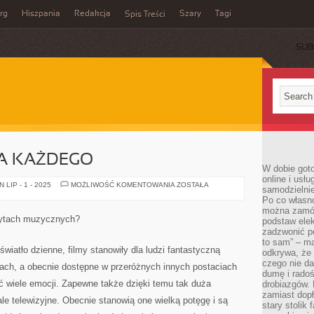
rg
Hiszpania
Redakcja
Szary
Tagi
Spis Treści
SUB
A KAŻDEGO
W dobie got
online i usł
MUZYKA
LIP - 1 - 2025
MOŻLIWOŚĆ KOMENTOWANIA
ZOSTAŁA
samodzielni
MP3
Po co własn
DLA
KAŻDEGO
można zamów
łytach muzycznych?
podstaw elek
zadzwonić p
to sam” – ma
światło dzienne, filmy stanowiły dla ludzi fantastyczną
odkrywa, że 
czego nie da
nach, a obecnie dostępne w przeróżnych innych postaciach
dumę i radoś
ć wiele emocji. Zapewne także dzięki temu tak duża
drobiazgów.
zamiast dop
le telewizyjne. Obecnie stanowią one wielką potęgę i są
stary stolik