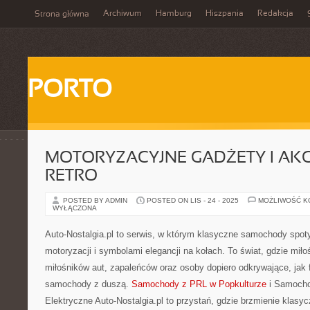
Archiwum
Hamburg
Hiszpania
Redakcja
Strona główna
PORTO
MOTORYZACYJNE GADŻETY I AK
RETRO
POSTED BY ADMIN
POSTED ON LIS - 24 - 2025
MOŻLIWOŚĆ 
WYŁĄCZONA
Auto-Nostalgia.pl to serwis, w którym klasyczne samochody spotyk
motoryzacji i symbolami elegancji na kołach. To świat, gdzie mił
miłośników aut, zapaleńców oraz osoby dopiero odkrywające, jak
samochody z duszą.
Samochody z PRL w Popkulturze
i Samocho
Elektryczne Auto-Nostalgia.pl to przystań, gdzie brzmienie klasyc