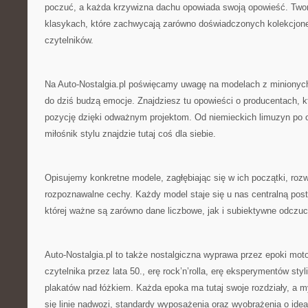
poczuć, a każda krzywizna dachu opowiada swoją opowieść. Tw
klasykach, które zachwycają zarówno doświadczonych kolekcjoner
czytelników.
Na Auto-Nostalgia.pl poświęcamy uwagę na modelach z minionych 
do dziś budzą emocje. Znajdziesz tu opowieści o producentach, 
pozycję dzięki odważnym projektom. Od niemieckich limuzyn po 
miłośnik stylu znajdzie tutaj coś dla siebie.
Opisujemy konkretne modele, zagłębiając się w ich początki, roz
rozpoznawalne cechy. Każdy model staje się u nas centralną posta
której ważne są zarówno dane liczbowe, jak i subiektywne odczucia
Auto-Nostalgia.pl to także nostalgiczna wyprawa przez epoki mot
czytelnika przez lata 50., erę rock’n’rolla, erę eksperymentów st
plakatów nad łóżkiem. Każda epoka ma tutaj swoje rozdziały, a m
się linie nadwozi, standardy wyposażenia oraz wyobrażenia o id