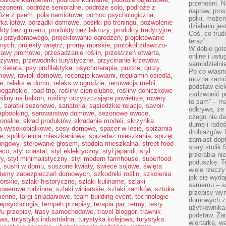
przenośni. N
sezonem
,
podróże senioralne
,
podróże solo
,
podróże z
napraw, pros
óże z psem
,
pola namiotowe
,
pomoc psychologiczna
,
półki, może
ka lotów
,
porządki domowe
,
posiłki po treningu
,
pozwolenie
działaniu je
kty bez glutenu
,
produkty bez laktozy
,
produkty tradycyjne
,
Coś, co trud
du przydomowego
,
projektowanie ogrodzeń
,
projektowanie
teraz”.
snych
,
projekty wnętrz
,
promy morskie
,
protokół zdawczo-
W dobie got
rawy promowe
,
przesadzanie roślin
,
przestrzeń otwarta
,
online i usł
rzywne
,
przewodniki turystyczne
,
przycinanie krzewów
,
samodzielni
 świata
,
psy profilaktyka
,
psychoterapia
,
puzzle
,
quizy
,
Po co własn
mowy
,
ravioli domowe
,
recenzje kawiarni
,
regulamin osiedla
,
można zamów
e
,
relaks w domu
,
relaks w ogrodzie
,
renowacja mebli
,
podstaw elek
wegańskie
,
road trip
,
rośliny cieniolubne
,
rośliny doniczkowe
zadzwonić p
ośliny na balkon
,
rośliny oczyszczające powietrze
,
rowery
to sam” – ma
,
sałatki sezonowe
,
sanatoria
,
sąsiedzkie relacje
,
savoir-
odkrywa, że 
apbooking
,
serowarstwo domowe
,
sezonowe owoce
,
czego nie da
ionalne
,
skład produktów
,
składanie modeli
,
skrzynka
dumę i radoś
a wysokobiałkowe
,
sosy domowe
,
spacer w lesie
,
spiżarnia
drobiazgów.
e
,
spółdzielnia mieszkaniowa
,
sprzedaż mieszkania
,
sprzęt
zamiast dop
kingowy
,
sterowanie głosem
,
stodoła mieszkalna
,
street food
stary stolik
deco
,
styl coastal
,
styl eklektyczny
,
styl japandi
,
styl
przerabia n
ry
,
styl minimalistyczny
,
styl modern farmhouse
,
superfood
poduszkę. T
,
sushi w domu
,
suszone kwiaty
,
świece sojowe
,
święta
wiele rzeczy
temy zabezpieczeń domowych
,
szkodniki roślin
,
szkolenia
jak się wyda
górskie
,
szlaki historyczne
,
szlaki kulinarne
,
szlaki
samemu – są
 rowerowe rodzinne
,
szlaki winiarskie
,
szlaki zamków
,
sztuka
przepisy wy
cienne
,
targi śniadaniowe
,
team building event
,
technologie
domowych za
lepsychologia
,
tempeh przepisy
,
terapia par
,
termy
,
testy
użytkownika
fu przepisy
,
trasy samochodowe
,
travel blogger
,
trawnik
podstaw. Zan
owa
,
turystyka industrialna
,
turystyka kolejowa
,
turystyka
wiertarkę, 