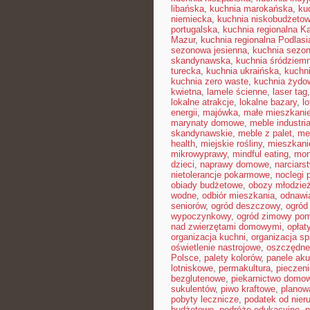
libańska
,
kuchnia marokańska
,
ku
niemiecka
,
kuchnia niskobudżeto
portugalska
,
kuchnia regionalna K
Mazur
,
kuchnia regionalna Podlasi
sezonowa jesienna
,
kuchnia sezon
skandynawska
,
kuchnia śródziem
turecka
,
kuchnia ukraińska
,
kuchn
kuchnia zero waste
,
kuchnia żydo
kwietna
,
lamele ścienne
,
laser tag
lokalne atrakcje
,
lokalne bazary
,
l
energii
,
majówka
,
małe mieszkani
marynaty domowe
,
meble industri
skandynawskie
,
meble z palet
,
me
health
,
miejskie rośliny
,
mieszkan
mikrowyprawy
,
mindful eating
,
mon
dzieci
,
naprawy domowe
,
narciars
nietolerancje pokarmowe
,
noclegi p
obiady budżetowe
,
obozy młodzie
wodne
,
odbiór mieszkania
,
odnawi
seniorów
,
ogród deszczowy
,
ogród
wypoczynkowy
,
ogród zimowy pom
nad zwierzętami domowymi
,
opłat
organizacja kuchni
,
organizacja sp
oświetlenie nastrojowe
,
oszczędne
Polsce
,
palety kolorów
,
panele ak
lotniskowe
,
permakultura
,
pieczen
bezglutenowe
,
piekarnictwo domo
sukulentów
,
piwo kraftowe
,
planow
pobyty lecznicze
,
podatek od nier
budżetowe
,
podróże edukacyjne
,
p