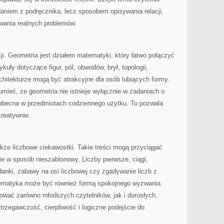
adaniem z podręcznika, lecz sposobem opisywania relacji,
wania realnych problemów.
cji. Geometria jest działem matematyki, który łatwo połączyć
kuły dotyczące figur, pól, obwodów, brył, topologii,
rchitekturze mogą być atrakcyjne dla osób lubiących formy.
mieć, że geometria nie istnieje wyłącznie w zadaniach o
st obecna w przedmiotach codziennego użytku. To pozwala
kreatywnie.
że liczbowe ciekawostki. Takie treści mogą przyciągać
e w sposób nieszablonowy. Liczby pierwsze, ciągi,
anki, zabawy na osi liczbowej czy zgadywanie liczb z
ematyka może być również formą spokojnego wyzwania.
ować zarówno młodszych czytelników, jak i dorosłych,
trzegawczość, cierpliwość i logiczne podejście do