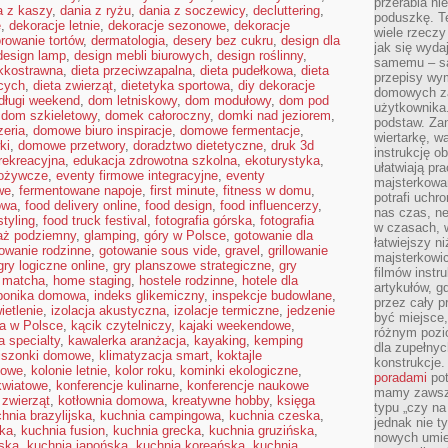
przerabia n
a z kaszy
,
dania z ryżu
,
dania z soczewicy
,
decluttering
,
poduszkę. T
e
,
dekoracje letnie
,
dekoracje sezonowe
,
dekoracje
wiele rzeczy
rowanie tortów
,
dermatologia
,
desery bez cukru
,
design dla
jak się wyda
design lamp
,
design mebli biurowych
,
design roślinny
,
samemu – są
ekkostrawna
,
dieta przeciwzapalna
,
dieta pudełkowa
,
dieta
przepisy wy
cych
,
dieta zwierząt
,
dietetyka sportowa
,
diy dekoracje
domowych za
długi weekend
,
dom letniskowy
,
dom modułowy
,
dom pod
użytkownika
,
dom szkieletowy
,
domek całoroczny
,
domki nad jeziorem
,
podstaw. Zan
eria
,
domowe biuro inspiracje
,
domowe fermentacje
,
wiertarkę, 
ki
,
domowe przetwory
,
doradztwo dietetyczne
,
druk 3d
instrukcję ob
 rekreacyjna
,
edukacja zdrowotna szkolna
,
ekoturystyka
,
ułatwiają pr
pożywcze
,
eventy firmowe integracyjne
,
eventy
majsterkowan
we
,
fermentowane napoje
,
first minute
,
fitness w domu
,
potrafi uchr
owa
,
food delivery online
,
food design
,
food influencerzy
,
nas czas, ne
styling
,
food truck festival
,
fotografia górska
,
fotografia
w czasach, w
aż podziemny
,
glamping
,
góry w Polsce
,
gotowanie dla
łatwiejszy n
owanie rodzinne
,
gotowanie sous vide
,
gravel
,
grillowanie
majsterkowic
gry logiczne online
,
gry planszowe strategiczne
,
gry
filmów instr
 matcha
,
home staging
,
hostele rodzinne
,
hotele dla
artykułów, g
ponika domowa
,
indeks glikemiczny
,
inspekcje budowlane
,
przez cały p
ietlenie
,
izolacja akustyczna
,
izolacje termiczne
,
jedzenie
być miejsce,
ra w Polsce
,
kącik czytelniczy
,
kajaki weekendowe
,
różnym pozio
 specialty
,
kawalerka aranżacja
,
kayaking
,
kemping
dla zupełny
iszonki domowe
,
klimatyzacja smart
,
koktajle
konstrukcje
kowe
,
kolonie letnie
,
kolor roku
,
kominki ekologiczne
,
poradami
pot
kwiatowe
,
konferencje kulinarne
,
konferencje naukowe
mamy zawsze
 zwierząt
,
kotłownia domowa
,
kreatywne hobby
,
księga
typu „czy na
hnia brazylijska
,
kuchnia campingowa
,
kuchnia czeska
,
jednak nie t
ska
,
kuchnia fusion
,
kuchnia grecka
,
kuchnia gruzińska
,
nowych umie
jska
,
kuchnia japońska
,
kuchnia koreańska
,
kuchnia