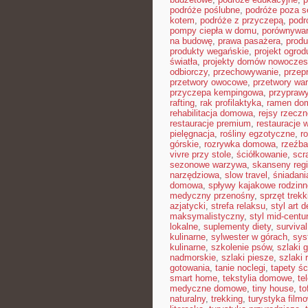
podróże poślubne
,
podróże poza 
kotem
,
podróże z przyczepą
,
podr
pompy ciepła w domu
,
porównywar
na budowę
,
prawa pasażera
,
produ
produkty wegańskie
,
projekt ogro
światła
,
projekty domów nowocze
odbiorczy
,
przechowywanie
,
przep
przetwory owocowe
,
przetwory wa
przyczepa kempingowa
,
przyprawy
rafting
,
rak profilaktyka
,
ramen do
rehabilitacja domowa
,
rejsy rzeczn
restauracje premium
,
restauracje 
pielęgnacja
,
rośliny egzotyczne
,
r
górskie
,
rozrywka domowa
,
rzeźba
vivre przy stole
,
ściółkowanie
,
scr
sezonowe warzywa
,
skanseny reg
narzędziowa
,
slow travel
,
śniadani
domowa
,
spływy kajakowe rodzinn
medyczny przenośny
,
sprzęt trek
azjatycki
,
strefa relaksu
,
styl art 
maksymalistyczny
,
styl mid-centu
lokalne
,
suplementy diety
,
survival
kulinarne
,
sylwester w górach
,
sys
kulinarne
,
szkolenie psów
,
szlaki 
nadmorskie
,
szlaki piesze
,
szlaki
gotowania
,
tanie noclegi
,
tapety ś
smart home
,
tekstylia domowe
,
te
medyczne domowe
,
tiny house
,
to
naturalny
,
trekking
,
turystyka film