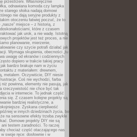
ję przestrzeni. Własnoręcznie
łka, odnawiana komoda czy lampka
ze starego słoika nadają domowi
którego nie dają seryjne produkty z
takim otoczeniu łatwiej poczuć, że to
 „nasze” miejsce – z historią, z
edoskonałościami, które z czasem
aktować jak urok, a nie wadę. Istotną
wych projektów jest też proces, a nie
 Samo planowanie, mierzenie,
alowanie czy szycie potrafi działać jak
acji. Wymaga skupienia, obecności „tu
rywa uwagę od ekranów i codziennych
zęsto dopiero w trakcie takiej pracy
jak bardzo brakuje nam w życiu
kontaktu z materiałem: drewnem,
bą, metalem. Oczywiście, DIY niesie
frustracje. Coś nie wychodzi, farba
j niż powinna, elementy nie pasują, jak
, a rzeczywistość nie chce być tak
zdjęcia w internecie. To jednak część
nia się. Z czasem kolejne projekty są
owanie bardziej realistyczne, a
okojniejsze. Zyskana cierpliwość
 później w innych dziedzinach życia, bo
 że na sensowne efekty trzeba zwykle
ekać. Domowe projekty DIY nie są
ani testem zaradności. To raczej
 aby chociaż część otaczającego nas
 w swoje ręce: dosłownie i w