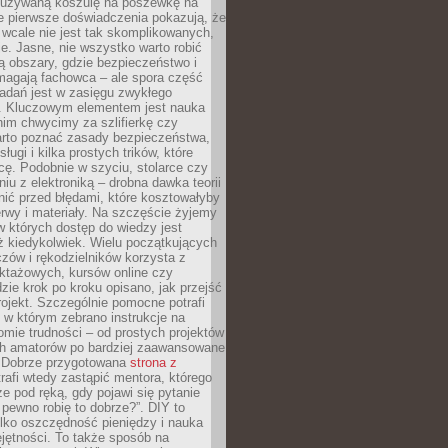
ieużywaną koszulę na poszewkę na
e pierwsze doświadczenia pokazują, że
 wcale nie jest tak skomplikowanych,
je. Jasne, nie wszystko warto robić
 obszary, gdzie bezpieczeństwo i
magają fachowca – ale spora część
dań jest w zasięgu zwykłego
. Kluczowym elementem jest nauka
im chwycimy za szlifierkę czy
warto poznać zasady bezpieczeństwa,
sługi i kilka prostych trików, które
acę. Podobnie w szyciu, stolarce czy
iu z elektroniką – drobna dawka teorii
onić przed błędami, które kosztowałyby
rwy i materiały. Na szczęście żyjemy
 których dostęp do wiedzy jest
iż kiedykolwiek. Wielu początkujących
zów i rękodzielników korzysta z
uktażowych, kursów online czy
dzie krok po kroku opisano, jak przejść
rojekt. Szczególnie pomocne potrafi
 w którym zebrano instrukcje na
mie trudności – od prostych projektów
ch amatorów po bardziej zaawansowane
. Dobrze przygotowana
strona z
rafi wtedy zastąpić mentora, którego
 pod ręką, gdy pojawi się pytanie
 pewno robię to dobrze?”. DIY to
ylko oszczędność pieniędzy i nauka
jętności. To także sposób na