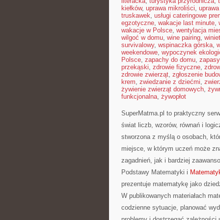
literacka
,
turystyka przyrodnicza
,
kiełków
,
uprawa mikroliści
,
uprawa
truskawek
,
usługi cateringowe pr
egzotyczne
,
wakacje last minute
,
wakacje w Polsce
,
wentylacja mie
wilgoć w domu
,
wine pairing
,
winie
survivalowy
,
wspinaczka górska
,
w
weekendowe
,
wypoczynek ekologi
Polsce
,
zapachy do domu
,
zapasy
przekąski
,
zdrowie fizyczne
,
zdrow
zdrowie zwierząt
,
zgłoszenie budo
krem
,
zwiedzanie z dziećmi
,
zwier
żywienie zwierząt domowych
,
żyw
funkcjonalna
,
żywopłot
SuperMatma.pl to praktyczny serw
świat liczb, wzorów, równań i log
stworzona z myślą o osobach, któr
miejsce, w którym uczeń może zn
zagadnień, jak i bardziej zaawa
Podstawy Matematyki i
Matematyk
prezentuje matematykę jako dziedzi
W publikowanych materiałach mate
codzienne sytuacje, planować wyd
problemy i dostrzegać zależności