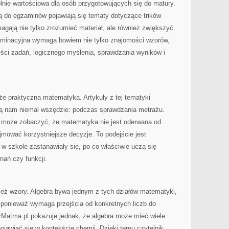
ie wartościowa dla osób przygotowujących się do matury.
 do egzaminów pojawiają się tematy dotyczące trików
gają nie tylko zrozumieć materiał, ale również zwiększyć
minacyjna wymaga bowiem nie tylko znajomości wzorów,
reści zadań, logicznego myślenia, sprawdzania wyników i
e praktyczna matematyka. Artykuły z tej tematyki
zą nam niemal wszędzie: podczas sprawdzania metrażu.
k może zobaczyć, że matematyka nie jest oderwana od
mować korzystniejsze decyzje. To podejście jest
 w szkole zastanawiały się, po co właściwie uczą się
nań czy funkcji.
ież wzory. Algebra bywa jednym z tych działów matematyki,
, ponieważ wymaga przejścia od konkretnych liczb do
rMatma.pl pokazuje jednak, że algebra może mieć wiele
jawiać się w kontekście chemii. Dzięki temu czytelnik