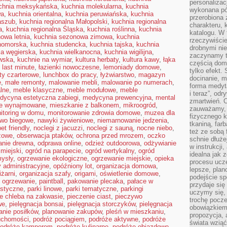
personalizac
chnia meksykańska
,
kuchnia molekularna
,
kuchnia
wykonana pó
wa
,
kuchnia orientalna
,
kuchnia peruwiańska
,
kuchnia
przerobiona 
aszub
,
kuchnia regionalna Małopolski
,
kuchnia regionalna
charakteru, 
a
,
kuchnia regionalna Śląska
,
kuchnia roślinna
,
kuchnia
katalogu. W 
owa letnia
,
kuchnia sezonowa zimowa
,
kuchnia
rzeczywiście
nomorska
,
kuchnia studencka
,
kuchnia tajska
,
kuchnia
drobnymi ni
ia węgierska
,
kuchnia wielkanocna
,
kuchnia wigilijna
,
zaczynamy tr
wska
,
kuchnie na wymiar
,
kultura herbaty
,
kultura kawy
,
łąka
częścią domo
,
last minute
,
łazienki nowoczesne
,
lemoniady domowe
,
tylko efekt.
oty czarterowe
,
lunchbox do pracy
,
łyżwiarstwo
,
magazyn
docinanie, m
e
,
małe remonty
,
malowanie mebli
,
malowanie po numerach
,
forma medyt
alne
,
meble klasyczne
,
meble modułowe
,
meble
i teraz”, od
dycyna estetyczna zabiegi
,
medycyna prewencyjna
,
mental
zmartwień. C
ie wynajmowane
,
mieszkanie z balkonem
,
mikroogród
,
zauważamy, 
itoring w domu
,
monitorowanie zdrowia domowe
,
muzea dla
fizycznego 
two biegowe
,
nawyki żywieniowe
,
niemarnowanie jedzenia
,
tkaniną, far
et friendly
,
noclegi z jacuzzi
,
noclegi z sauną
,
nocne niebo
,
też ze sobą 
żowe
,
obserwacja ptaków
,
ochrona przed mrozem
,
oczko
schnie dłuże
anie drewna
,
odprawa online
,
odzież outdoorowa
,
odżywianie
w instrukcji
 miejski
,
ogród na parapecie
,
ogród wertykalny
,
ogród
idealna jak 
ysły
,
ogrzewanie ekologiczne
,
ogrzewanie miejskie
,
opieka
procesu ucze
y administracyjne
,
opóźniony lot
,
organizacja domowa
,
lepsze, plan
iżarni
,
organizacja szafy
,
origami
,
oświetlenie domowe
,
podejście sp
 ogrzewanie
,
paintball
,
pakowanie plecaka
,
pałace w
przydaje się
ustyczne
,
parki linowe
,
parki tematyczne
,
parkingi
uczymy się,
ie chleba na zakwasie
,
pieczenie ciast
,
pieczywo
trochę pocz
we
,
pielęgnacja bonsai
,
pielęgnacja storczyków
,
pielęgnacja
obowiązkiem 
anie posiłków
,
planowanie zakupów
,
pleśń w mieszkaniu
,
propozycja,
uchomości
,
podróż pociągiem
,
podróże aktywne
,
podróże
świata wziąć
odróże kamperem
,
podróże kulinarne
,
podróże objazdowe
,