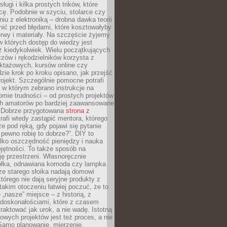
sługi i kilka prostych trików, które
acę. Podobnie w szyciu, stolarce czy
iu z elektroniką – drobna dawka teorii
onić przed błędami, które kosztowałyby
rwy i materiały. Na szczęście żyjemy
 których dostęp do wiedzy jest
iż kiedykolwiek. Wielu początkujących
zów i rękodzielników korzysta z
uktażowych, kursów online czy
dzie krok po kroku opisano, jak przejść
rojekt. Szczególnie pomocne potrafi
 w którym zebrano instrukcje na
mie trudności – od prostych projektów
ch amatorów po bardziej zaawansowane
. Dobrze przygotowana
strona z
rafi wtedy zastąpić mentora, którego
 pod ręką, gdy pojawi się pytanie
 pewno robię to dobrze?”. DIY to
ylko oszczędność pieniędzy i nauka
jętności. To także sposób na
ję przestrzeni. Własnoręcznie
łka, odnawiana komoda czy lampka
ze starego słoika nadają domowi
którego nie dają seryjne produkty z
takim otoczeniu łatwiej poczuć, że to
 „nasze” miejsce – z historią, z
edoskonałościami, które z czasem
aktować jak urok, a nie wadę. Istotną
wych projektów jest też proces, a nie
 Samo planowanie, mierzenie,