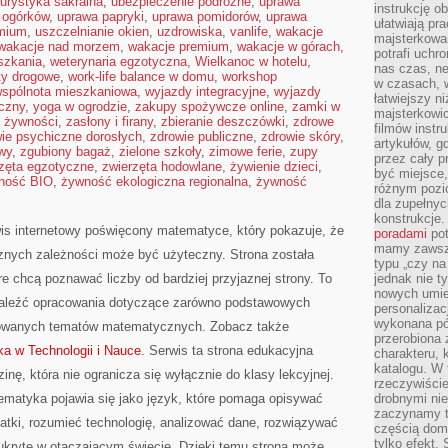
turystyka sakralna
,
ubezpieczenie podróżne
,
uprawa
instrukcję ob
 ogórków
,
uprawa papryki
,
uprawa pomidorów
,
uprawa
ułatwiają pr
emium
,
uszczelnianie okien
,
uzdrowiska
,
vanlife
,
wakacje
majsterkowan
wakacje nad morzem
,
wakacje premium
,
wakacje w górach
,
potrafi uchr
szkania
,
weterynaria egzotyczna
,
Wielkanoc w hotelu
,
nas czas, ne
ty drogowe
,
work-life balance w domu
,
workshop
w czasach, w
spólnota mieszkaniowa
,
wyjazdy integracyjne
,
wyjazdy
łatwiejszy n
czny
,
yoga w ogrodzie
,
zakupy spożywcze online
,
zamki w
majsterkowic
 żywności
,
zasłony i firany
,
zbieranie deszczówki
,
zdrowe
filmów instr
ie psychiczne dorosłych
,
zdrowie publiczne
,
zdrowie skóry
,
artykułów, g
wy
,
zgubiony bagaż
,
zielone szkoły
,
zimowe ferie
,
zupy
przez cały p
zęta egzotyczne
,
zwierzęta hodowlane
,
żywienie dzieci
,
być miejsce,
ność BIO
,
żywność ekologiczna regionalna
,
żywność
różnym pozio
dla zupełny
konstrukcje
is internetowy poświęcony matematyce, który pokazuje, że
poradami
pot
mamy zawsze
icznych zależności może być użyteczny. Strona została
typu „czy na
e chcą poznawać liczby od bardziej przyjaznej strony. To
jednak nie t
nowych umie
aleźć opracowania dotyczące zarówno podstawowych
personalizac
wykonana pó
nsowanych tematów matematycznych. Zobacz także
przerobiona 
a w Technologii i Nauce
. Serwis ta strona edukacyjna
charakteru, 
katalogu. W 
nę, która nie ogranicza się wyłącznie do klasy lekcyjnej.
rzeczywiście
matyka pojawia się jako język, które pomaga opisywać
drobnymi ni
zaczynamy tr
atki, rozumieć technologię, analizować dane, rozwiązywać
częścią domo
tylko efekt.
 ukryte w otaczającym świecie. Dzięki temu strona może