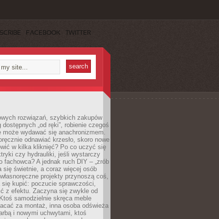
SCRIBE
FACEBOOK
TWITTER
owych rozwiązań, szybkich zakupów
ug dostępnych „od ręki”, robienie czegoś
e może wydawać się anachronizmem.
oręcznie odnawiać krzesło, skoro nowe
ić w kilka kliknięć? Po co uczyć się
tryki czy hydrauliki, jeśli wystarczy
o fachowca? A jednak ruch DIY – „zrób
 się świetnie, a coraz więcej osób
własnoręczne projekty przynoszą coś,
 się kupić: poczucie sprawczości,
ć z efektu. Zaczyna się zwykle od
 Ktoś samodzielnie skręca meble
łacać za montaż, inna osoba odświeża
 farbą i nowymi uchwytami, ktoś