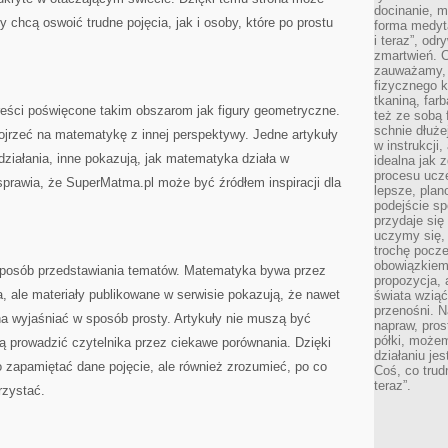
docinanie, m
 chcą oswoić trudne pojęcia, jak i osoby, które po prostu
forma medyt
i teraz”, od
zmartwień. C
zauważamy, 
fizycznego 
tkaniną, far
reści poświęcone takim obszarom jak figury geometryczne.
też ze sobą 
schnie dłuże
ojrzeć na matematykę z innej perspektywy. Jedne artykuły
w instrukcji
iałania, inne pokazują, jak matematyka działa w
idealna jak 
procesu ucze
sprawia, że SuperMatma.pl może być źródłem inspiracji dla
lepsze, plan
podejście sp
przydaje się
uczymy się,
trochę pocz
obowiązkiem 
 sposób przedstawiania tematów. Matematyka bywa przez
propozycja,
a, ale materiały publikowane w serwisie pokazują, że nawet
świata wziąć
przenośni. N
a wyjaśniać w sposób prosty. Artykuły nie muszą być
napraw, pros
półki, może
gą prowadzić czytelnika przez ciekawe porównania. Dzięki
działaniu je
 zapamiętać dane pojęcie, ale również zrozumieć, po co
Coś, co trud
teraz”.
rzystać.