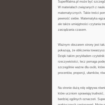
SuperMatma.pl może być szczególn
W materiałach związanych z nauką
matematycznych. Takie treści poma
pewność siebie. Matematyka egza
ale także umiejętności czytania t
zarządzania czasem.
Ważnym obszarem strony jest takż
pokazują, że obliczenia towarzys
Dzięki takim przykładom czytelni
rzeczywistości, lecz pomaga podej
szczególnie ważne dla osób, które
procentów, proporcji, ułamków, rów
Na stronie dużą rolę odgrywa równ
które uczniom sprawiają trudność
bardziej ogólnych oznaczeń. Supe
praktycznych zastosowań. Może po