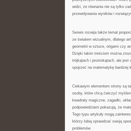
widzi, że równania nie są tylko z
przewidywania wyników i rozwiązy
Serwis rozwija także temat propor
ze światem wizualnym, dlatego arty
geometrii w sztuce, origami czy a
Dzięki takim treściom można zrozu
trójkątach i prostokątach, ale je
spojrzeć na matematykę bardziej 
Ciekawym elementem strony są tak
osoby, które chcą ćwiczyć myśleni
kwadraty magiczne, zagadki, układ
podpowiedziami pokazują, że mat
Tego typu artykuły mogą zainteres
którzy lubią sprawdzać swoją spos
problemów.