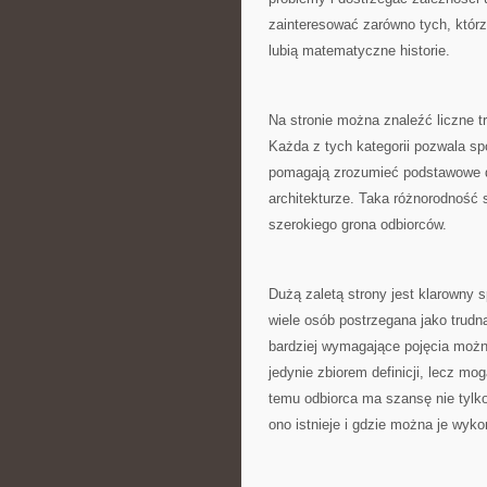
zainteresować zarówno tych, którzy
lubią matematyczne historie.
Na stronie można znaleźć liczne t
Każda z tych kategorii pozwala sp
pomagają zrozumieć podstawowe dz
architekturze. Taka różnorodność 
szerokiego grona odbiorców.
Dużą zaletą strony jest klarowny
wiele osób postrzegana jako trudn
bardziej wymagające pojęcia możn
jedynie zbiorem definicji, lecz mo
temu odbiorca ma szansę nie tylko
ono istnieje i gdzie można je wyko