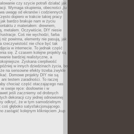
alowanie czy szycie potrafi działać jak
acji. Wymaga skupienia, obecności „tu
rywa uwagę od ekranów i codziennych
zęsto dopiero w trakcie takiej pracy
jak bardzo brakuje nam w życiu
kontaktu z materiałem: drewnem,
bą, metalem. Oczywiście, DIY niesie
frustracje. Coś nie wychodzi, farba
j niż powinna, elementy nie pasują, jak
, a rzeczywistość nie chce być tak
zdjęcia w internecie. To jednak część
nia się. Z czasem kolejne projekty są
owanie bardziej realistyczne, a
okojniejsze. Zyskana cierpliwość
 później w innych dziedzinach życia, bo
 że na sensowne efekty trzeba zwykle
ekać. Domowe projekty DIY nie są
ani testem zaradności. To raczej
 aby chociaż część otaczającego nas
 w swoje ręce: dosłownie i w
awet jeśli zaczniemy od drobnych
tych dekoracji czy jednej odnowionej
my odkryć, że w tym samodzielnym
st coś głęboko satysfakcjonującego.
no zastąpić kolejnym kliknięciem „kup