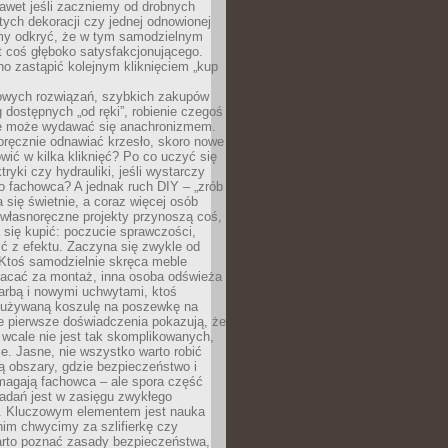
awet jeśli zaczniemy od drobnych
tych dekoracji czy jednej odnowionej
my odkryć, że w tym samodzielnym
st coś głęboko satysfakcjonującego.
no zastąpić kolejnym kliknięciem „kup
owych rozwiązań, szybkich zakupów
ug dostępnych „od ręki”, robienie czegoś
e może wydawać się anachronizmem.
oręcznie odnawiać krzesło, skoro nowe
ić w kilka kliknięć? Po co uczyć się
tryki czy hydrauliki, jeśli wystarczy
o fachowca? A jednak ruch DIY – „zrób
 się świetnie, a coraz więcej osób
własnoręczne projekty przynoszą coś,
 się kupić: poczucie sprawczości,
ć z efektu. Zaczyna się zwykle od
 Ktoś samodzielnie skręca meble
łacać za montaż, inna osoba odświeża
 farbą i nowymi uchwytami, ktoś
ieużywaną koszulę na poszewkę na
e pierwsze doświadczenia pokazują, że
 wcale nie jest tak skomplikowanych,
je. Jasne, nie wszystko warto robić
 obszary, gdzie bezpieczeństwo i
magają fachowca – ale spora część
dań jest w zasięgu zwykłego
. Kluczowym elementem jest nauka
im chwycimy za szlifierkę czy
warto poznać zasady bezpieczeństwa,