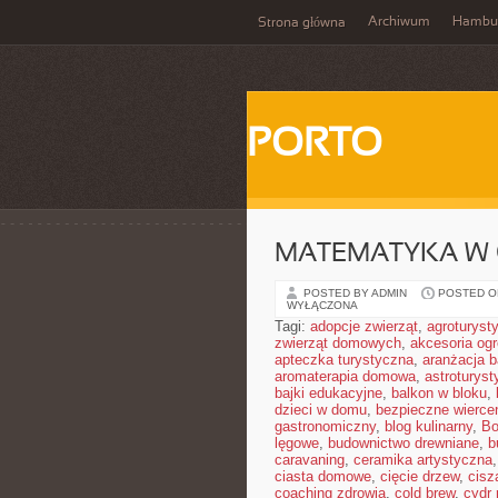
Archiwum
Hambu
Strona główna
PORTO
MATEMATYKA W 
POSTED BY ADMIN
POSTED ON
WYŁĄCZONA
Tagi:
adopcje zwierząt
,
agroturyst
zwierząt domowych
,
akcesoria og
apteczka turystyczna
,
aranżacja b
aromaterapia domowa
,
astroturyst
bajki edukacyjne
,
balkon w bloku
,
dzieci w domu
,
bezpieczne wierce
gastronomiczny
,
blog kulinarny
,
Bo
lęgowe
,
budownictwo drewniane
,
b
caravaning
,
ceramika artystyczna
ciasta domowe
,
cięcie drzew
,
cisz
coaching zdrowia
,
cold brew
,
cydr 