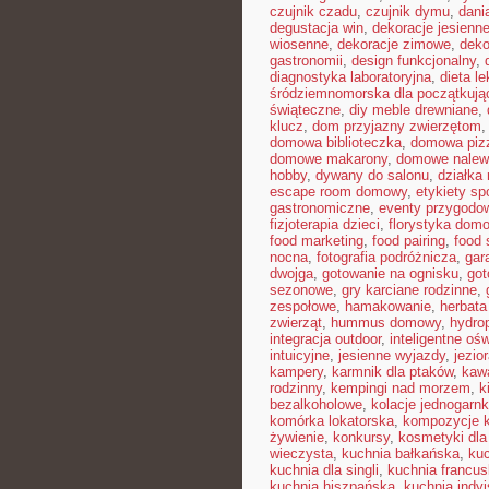
czujnik czadu
,
czujnik dymu
,
dani
degustacja win
,
dekoracje jesienn
wiosenne
,
dekoracje zimowe
,
deko
gastronomii
,
design funkcjonalny
,
diagnostyka laboratoryjna
,
dieta l
śródziemnomorska dla początkują
świąteczne
,
diy meble drewniane
,
klucz
,
dom przyjazny zwierzętom
domowa biblioteczka
,
domowa pizz
domowe makarony
,
domowe nalew
hobby
,
dywany do salonu
,
działka
escape room domowy
,
etykiety s
gastronomiczne
,
eventy przygodo
fizjoterapia dzieci
,
florystyka dom
food marketing
,
food pairing
,
food 
nocna
,
fotografia podróżnicza
,
gar
dwojga
,
gotowanie na ognisku
,
got
sezonowe
,
gry karciane rodzinne
,
zespołowe
,
hamakowanie
,
herbata
zwierząt
,
hummus domowy
,
hydro
integracja outdoor
,
inteligentne ośw
intuicyjne
,
jesienne wyjazdy
,
jezio
kampery
,
karmnik dla ptaków
,
kawa
rodzinny
,
kempingi nad morzem
,
k
bezalkoholowe
,
kolacje jednogarn
komórka lokatorska
,
kompozycje 
żywienie
,
konkursy
,
kosmetyki dla
wieczysta
,
kuchnia bałkańska
,
kuc
kuchnia dla singli
,
kuchnia francu
kuchnia hiszpańska
,
kuchnia indy