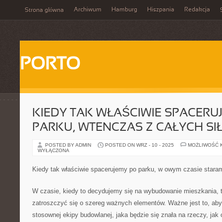
Archiwum
Hamburg
Hiszpania
Redakcja
Strona główna
PORTO
KIEDY TAK WŁAŚCIWIE SPACERU
PARKU, WTENCZAS Z CAŁYCH SI
POSTED BY ADMIN
POSTED ON WRZ - 10 - 2025
MOŻLIWOŚĆ 
WYŁĄCZONA
Kiedy tak właściwie spacerujemy po parku, w owym czasie stara
W czasie, kiedy to decydujemy się na wybudowanie mieszkania,
zatroszczyć się o szereg ważnych elementów. Ważne jest to, ab
stosownej ekipy budowlanej, jaka będzie się znała na rzeczy, jak