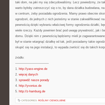
taki dom, na jaki my się zdecydowaliśmy. Lecz powiedzmy, że tak
warto byłoby zatroszczyć się o to, by dana działka budowlana, na
w centrum, żeby posiadała ogrodzenia. Mamy prawo obecnie skorz
ogrodzeń, do jednych z nich jesteśmy w stanie zakwalifikować na
pewnością dzięki wybraniu właściwej formy ogrodzenia działki, b
wiele rzeczy. Każdy powinien brać pod uwagę prywatność, jak i 
domu. Dzięki nim z pewnością będziemy mieli je zagwarantowane.
był w stanie wtargnąć działkę od tak, jeśli posiadamy takie ogrod
skupić się na jego instalacji, to wypada zwrócić się do takich korp
źródło:
———————————
1.
http://yass-engine.de
2.
więcej danych
3.
sprawdź nasze porady
4.
http://yvonius.de
5.
http://z-hamburg.de
CATEGORIES:
ROŚLINY CIENIOLUBNE