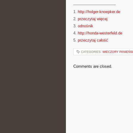
———————————
1.
http://holger-knoepker.de
2.
przeczytaj więcej
3.
odnośnik
4.
http://honda-westerfeld.de
5.
przeczytaj całość
CATEGORIES:
WIECZORY PANIEŃS
Comments are closed.