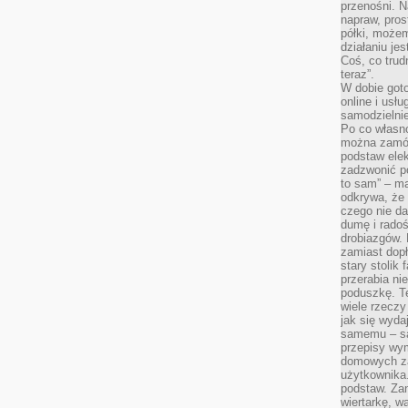
przenośni. N
napraw, pros
półki, może
działaniu je
Coś, co trud
teraz”.
W dobie got
online i usł
samodzielni
Po co własn
można zamów
podstaw elek
zadzwonić p
to sam” – ma
odkrywa, że 
czego nie da
dumę i radoś
drobiazgów.
zamiast dop
stary stolik
przerabia n
poduszkę. T
wiele rzeczy
jak się wyda
samemu – są
przepisy wy
domowych za
użytkownika
podstaw. Zan
wiertarkę, 