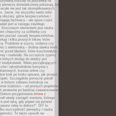
ieużywaną koszulę na poszewkę na
e pierwsze doświadczenia pokazują, że
 wcale nie jest tak skomplikowanych,
je. Jasne, nie wszystko warto robić
 obszary, gdzie bezpieczeństwo i
magają fachowca – ale spora część
dań jest w zasięgu zwykłego
. Kluczowym elementem jest nauka
im chwycimy za szlifierkę czy
warto poznać zasady bezpieczeństwa,
sługi i kilka prostych trików, które
acę. Podobnie w szyciu, stolarce czy
iu z elektroniką – drobna dawka teorii
onić przed błędami, które kosztowałyby
rwy i materiały. Na szczęście żyjemy
 których dostęp do wiedzy jest
iż kiedykolwiek. Wielu początkujących
zów i rękodzielników korzysta z
uktażowych, kursów online czy
dzie krok po kroku opisano, jak przejść
rojekt. Szczególnie pomocne potrafi
 w którym zebrano instrukcje na
mie trudności – od prostych projektów
ch amatorów po bardziej zaawansowane
. Dobrze przygotowana
strona z
rafi wtedy zastąpić mentora, którego
 pod ręką, gdy pojawi się pytanie
 pewno robię to dobrze?”. DIY to
ylko oszczędność pieniędzy i nauka
jętności. To także sposób na