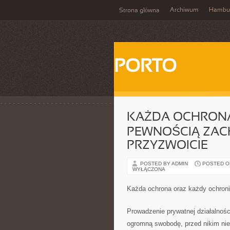
Archiwum
Hambu
Strona główna
PORTO
KAŻDA OCHRONA
PEWNOŚCIĄ ZAC
PRZYZWOICIE
POSTED BY ADMIN
POSTED ON 
WYŁĄCZONA
Każda ochrona oraz każdy ochroni
Prowadzenie prywatnej działalnoś
ogromną swobodę, przed nikim nie