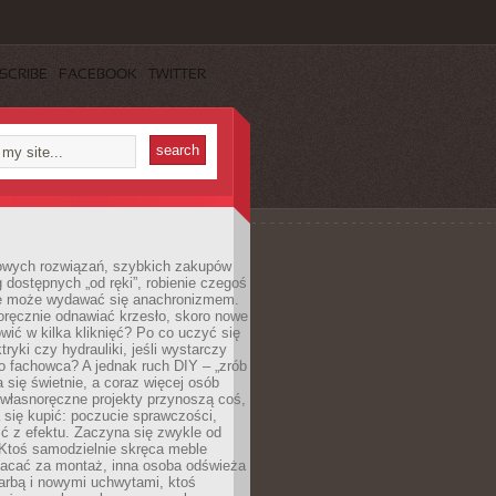
SCRIBE
FACEBOOK
TWITTER
owych rozwiązań, szybkich zakupów
ug dostępnych „od ręki”, robienie czegoś
e może wydawać się anachronizmem.
oręcznie odnawiać krzesło, skoro nowe
ić w kilka kliknięć? Po co uczyć się
tryki czy hydrauliki, jeśli wystarczy
o fachowca? A jednak ruch DIY – „zrób
 się świetnie, a coraz więcej osób
własnoręczne projekty przynoszą coś,
 się kupić: poczucie sprawczości,
ć z efektu. Zaczyna się zwykle od
 Ktoś samodzielnie skręca meble
łacać za montaż, inna osoba odświeża
 farbą i nowymi uchwytami, ktoś