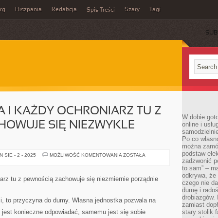
rg
Hiszpania
Redakcja
Szary
Tagi
Spis Treści
SUB
 I KAŻDY OCHRONIARZ TU Z
W dobie got
HOWUJE SIĘ NIEZWYKLE
online i usł
samodzielni
Po co własn
można zamów
podstaw elek
KAŻDA
SIE - 2 - 2025
MOŻLIWOŚĆ KOMENTOWANIA
ZOSTAŁA
OCHRONA
zadzwonić p
I
to sam” – ma
KAŻDY
odkrywa, że 
OCHRONIARZ
arz tu z pewnością zachowuje się niezmiernie porządnie
TU
czego nie da
Z
dumę i radoś
PEWNOŚCIĄ
drobiazgów.
ZACHOWUJE
ci, to przyczyna do dumy. Własna jednostka pozwala na
SIĘ
zamiast dop
NIEZWYKLE
 jest konieczne odpowiadać, samemu jest się sobie
stary stolik
PRZYZWOICIE