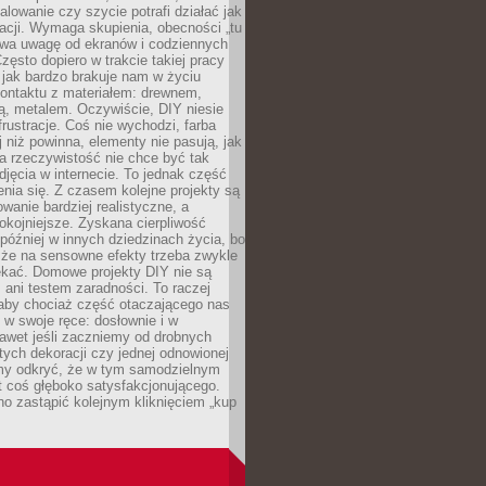
alowanie czy szycie potrafi działać jak
acji. Wymaga skupienia, obecności „tu
rywa uwagę od ekranów i codziennych
zęsto dopiero w trakcie takiej pracy
jak bardzo brakuje nam w życiu
kontaktu z materiałem: drewnem,
bą, metalem. Oczywiście, DIY niesie
frustracje. Coś nie wychodzi, farba
j niż powinna, elementy nie pasują, jak
, a rzeczywistość nie chce być tak
zdjęcia w internecie. To jednak część
nia się. Z czasem kolejne projekty są
owanie bardziej realistyczne, a
okojniejsze. Zyskana cierpliwość
 później w innych dziedzinach życia, bo
 że na sensowne efekty trzeba zwykle
ekać. Domowe projekty DIY nie są
ani testem zaradności. To raczej
 aby chociaż część otaczającego nas
 w swoje ręce: dosłownie i w
awet jeśli zaczniemy od drobnych
tych dekoracji czy jednej odnowionej
my odkryć, że w tym samodzielnym
st coś głęboko satysfakcjonującego.
no zastąpić kolejnym kliknięciem „kup