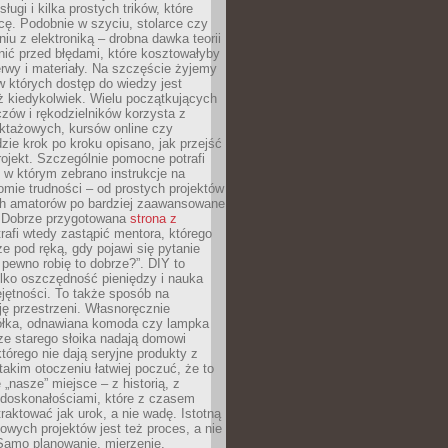
sługi i kilka prostych trików, które
acę. Podobnie w szyciu, stolarce czy
iu z elektroniką – drobna dawka teorii
onić przed błędami, które kosztowałyby
rwy i materiały. Na szczęście żyjemy
 których dostęp do wiedzy jest
iż kiedykolwiek. Wielu początkujących
zów i rękodzielników korzysta z
uktażowych, kursów online czy
dzie krok po kroku opisano, jak przejść
rojekt. Szczególnie pomocne potrafi
 w którym zebrano instrukcje na
mie trudności – od prostych projektów
ch amatorów po bardziej zaawansowane
. Dobrze przygotowana
strona z
rafi wtedy zastąpić mentora, którego
 pod ręką, gdy pojawi się pytanie
 pewno robię to dobrze?”. DIY to
ylko oszczędność pieniędzy i nauka
jętności. To także sposób na
ję przestrzeni. Własnoręcznie
łka, odnawiana komoda czy lampka
ze starego słoika nadają domowi
którego nie dają seryjne produkty z
takim otoczeniu łatwiej poczuć, że to
 „nasze” miejsce – z historią, z
edoskonałościami, które z czasem
aktować jak urok, a nie wadę. Istotną
wych projektów jest też proces, a nie
 Samo planowanie, mierzenie,