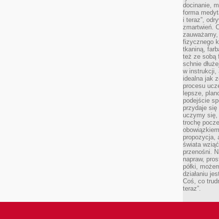
docinanie, m
forma medyt
i teraz”, od
zmartwień. C
zauważamy, 
fizycznego 
tkaniną, far
też ze sobą 
schnie dłuże
w instrukcji
idealna jak 
procesu ucze
lepsze, plan
podejście sp
przydaje się
uczymy się,
trochę pocz
obowiązkiem 
propozycja,
świata wziąć
przenośni. N
napraw, pros
półki, może
działaniu je
Coś, co trud
teraz”.