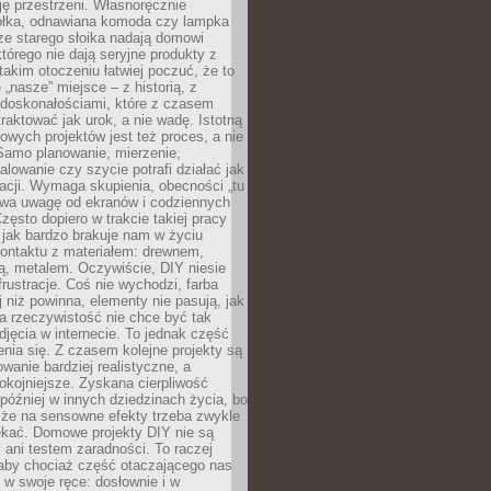
ję przestrzeni. Własnoręcznie
łka, odnawiana komoda czy lampka
ze starego słoika nadają domowi
którego nie dają seryjne produkty z
takim otoczeniu łatwiej poczuć, że to
 „nasze” miejsce – z historią, z
edoskonałościami, które z czasem
aktować jak urok, a nie wadę. Istotną
wych projektów jest też proces, a nie
 Samo planowanie, mierzenie,
alowanie czy szycie potrafi działać jak
acji. Wymaga skupienia, obecności „tu
rywa uwagę od ekranów i codziennych
zęsto dopiero w trakcie takiej pracy
jak bardzo brakuje nam w życiu
kontaktu z materiałem: drewnem,
bą, metalem. Oczywiście, DIY niesie
frustracje. Coś nie wychodzi, farba
j niż powinna, elementy nie pasują, jak
, a rzeczywistość nie chce być tak
zdjęcia w internecie. To jednak część
nia się. Z czasem kolejne projekty są
owanie bardziej realistyczne, a
okojniejsze. Zyskana cierpliwość
 później w innych dziedzinach życia, bo
 że na sensowne efekty trzeba zwykle
ekać. Domowe projekty DIY nie są
ani testem zaradności. To raczej
 aby chociaż część otaczającego nas
 w swoje ręce: dosłownie i w