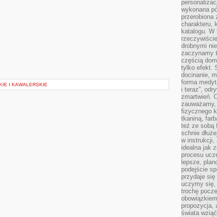
personalizac
wykonana pó
przerobiona 
charakteru, 
katalogu. W 
rzeczywiście
drobnymi ni
zaczynamy tr
częścią domo
tylko efekt.
docinanie, m
forma medyt
KIE I KAWALERSKIE
i teraz”, od
zmartwień. C
zauważamy, 
fizycznego 
tkaniną, far
też ze sobą 
schnie dłuże
w instrukcji
idealna jak 
procesu ucze
lepsze, plan
podejście sp
przydaje się
uczymy się,
trochę pocz
obowiązkiem 
propozycja,
świata wziąć