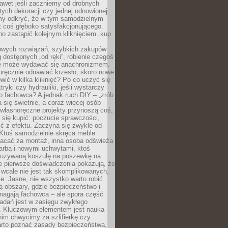
awet jeśli zaczniemy od drobnych
tych dekoracji czy jednej odnowionej
my odkryć, że w tym samodzielnym
st coś głęboko satysfakcjonującego.
no zastąpić kolejnym kliknięciem „kup
owych rozwiązań, szybkich zakupów
ug dostępnych „od ręki”, robienie czegoś
e może wydawać się anachronizmem.
oręcznie odnawiać krzesło, skoro nowe
ić w kilka kliknięć? Po co uczyć się
tryki czy hydrauliki, jeśli wystarczy
o fachowca? A jednak ruch DIY – „zrób
 się świetnie, a coraz więcej osób
własnoręczne projekty przynoszą coś,
 się kupić: poczucie sprawczości,
ć z efektu. Zaczyna się zwykle od
 Ktoś samodzielnie skręca meble
łacać za montaż, inna osoba odświeża
 farbą i nowymi uchwytami, ktoś
ieużywaną koszulę na poszewkę na
e pierwsze doświadczenia pokazują, że
 wcale nie jest tak skomplikowanych,
je. Jasne, nie wszystko warto robić
 obszary, gdzie bezpieczeństwo i
magają fachowca – ale spora część
dań jest w zasięgu zwykłego
. Kluczowym elementem jest nauka
im chwycimy za szlifierkę czy
warto poznać zasady bezpieczeństwa,