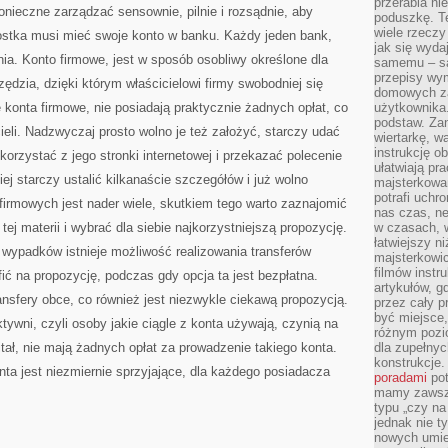
przerabia n
onieczne zarządzać sensownie, pilnie i rozsądnie, aby
poduszkę. T
wiele rzeczy
nostka musi mieć swoje konto w banku. Każdy jeden bank,
jak się wyda
nia. Konto firmowe, jest w sposób osobliwy określone dla
samemu – są
przepisy wy
ędzia, dzięki którym właścicielowi firmy swobodniej się
domowych za
 konta firmowe, nie posiadają praktycznie żadnych opłat, co
użytkownika
podstaw. Zan
cieli. Nadzwyczaj prosto wolno je też założyć, starczy udać
wiertarkę, 
instrukcję ob
korzystać z jego stronki internetowej i przekazać polecenie
ułatwiają pr
ej starczy ustalić kilkanaście szczegółów i już wolno
majsterkowan
potrafi uchr
firmowych jest nader wiele, skutkiem tego warto zaznajomić
nas czas, ne
tej materii i wybrać dla siebie najkorzystniejszą propozycję.
w czasach, w
łatwiejszy n
wypadków istnieje możliwość realizowania transferów
majsterkowic
filmów instr
ć na propozycję, podczas gdy opcja ta jest bezpłatna.
artykułów, g
sfery obce, co również jest niezwykle ciekawą propozycją.
przez cały p
być miejsce,
ktywni, czyli osoby jakie ciągle z konta używają, czynią na
różnym pozio
itał, nie mają żadnych opłat za prowadzenie takiego konta.
dla zupełny
konstrukcje
ta jest niezmiernie sprzyjające, dla każdego posiadacza
poradami
pot
mamy zawsze
typu „czy na
jednak nie t
nowych umie