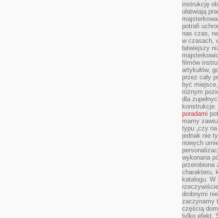
instrukcję ob
ułatwiają pr
majsterkowan
potrafi uchr
nas czas, ne
w czasach, w
łatwiejszy n
majsterkowic
filmów instr
artykułów, g
przez cały p
być miejsce,
różnym pozio
dla zupełny
konstrukcje
poradami
pot
mamy zawsze
typu „czy na
jednak nie t
nowych umie
personalizac
wykonana pó
przerobiona 
charakteru, 
katalogu. W 
rzeczywiście
drobnymi ni
zaczynamy tr
częścią domo
tylko efekt.