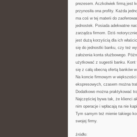
prezesem. Aczkolwiek firmą jest k
przynosiła ona profity. Każda jed
ma coś w tej materii do zaoferowa
jednostek. Posiada adekwatne narz
zarządza firmom. Dziś notorycznie
jest dużą korzyścią dla ich właści
się do jednostki banku, czy też wy
założenia konta służbowego. Późni
użytkować z sugestii banku. Kont 
się z całą obecną ofertą banków w 
Na koncie firmowym w większości 
ekspresowych, czasem można trafi
Dodatkowo można praktykować tran
Najczęściej bywa tak, że klienci a
nim operacje i wpłacają na nie kap
Tym samym też mienie takiego kon
swojej firmy.
źródło: