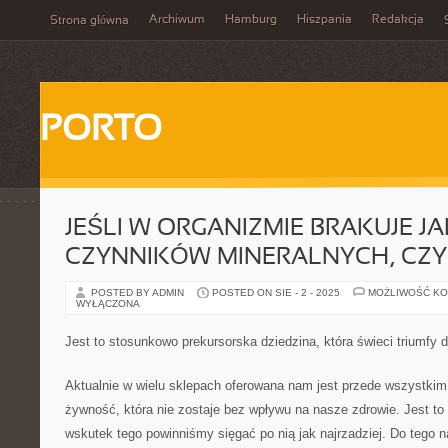
Archiwum
Hamburg
Hiszpania
Redakcja
Strona główna
PORTO
JEŚLI W ORGANIZMIE BRAKUJE JA
CZYNNIKÓW MINERALNYCH, CZY
POSTED BY ADMIN
POSTED ON SIE - 2 - 2025
MOŻLIWOŚĆ K
WYŁĄCZONA
Jest to stosunkowo prekursorska dziedzina, która świeci triumfy d
Aktualnie w wielu sklepach oferowana nam jest przede wszystki
żywność, która nie zostaje bez wpływu na nasze zdrowie. Jest t
wskutek tego powinniśmy sięgać po nią jak najrzadziej. Do tego 