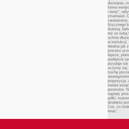
docinanie, m
forma medyt
i teraz”, od
zmartwień. C
zauważamy, 
fizycznego 
tkaniną, far
też ze sobą 
schnie dłuże
w instrukcji
idealna jak 
procesu ucze
lepsze, plan
podejście sp
przydaje się
uczymy się,
trochę pocz
obowiązkiem 
propozycja,
świata wziąć
przenośni. N
napraw, pros
półki, może
działaniu je
Coś, co trud
teraz”.