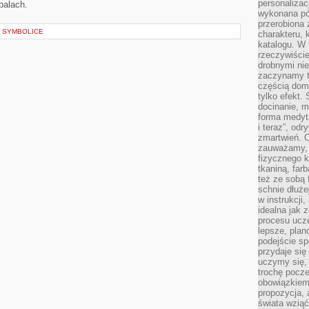
personalizac
balach.
wykonana pó
przerobiona 
 I SYMBOLICE
charakteru, 
katalogu. W 
rzeczywiście
drobnymi ni
zaczynamy tr
częścią domo
tylko efekt.
docinanie, m
forma medyt
i teraz”, od
zmartwień. C
zauważamy, 
fizycznego 
tkaniną, far
też ze sobą 
schnie dłuże
w instrukcji
idealna jak 
procesu ucze
lepsze, plan
podejście sp
przydaje się
uczymy się,
trochę pocz
obowiązkiem 
propozycja,
świata wziąć