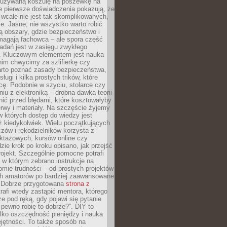
ieużywaną koszulę na poszewkę na
e pierwsze doświadczenia pokazują, że
 wcale nie jest tak skomplikowanych,
je. Jasne, nie wszystko warto robić
 obszary, gdzie bezpieczeństwo i
magają fachowca – ale spora część
dań jest w zasięgu zwykłego
. Kluczowym elementem jest nauka
im chwycimy za szlifierkę czy
warto poznać zasady bezpieczeństwa,
sługi i kilka prostych trików, które
acę. Podobnie w szyciu, stolarce czy
iu z elektroniką – drobna dawka teorii
onić przed błędami, które kosztowałyby
rwy i materiały. Na szczęście żyjemy
 których dostęp do wiedzy jest
iż kiedykolwiek. Wielu początkujących
zów i rękodzielników korzysta z
uktażowych, kursów online czy
dzie krok po kroku opisano, jak przejść
rojekt. Szczególnie pomocne potrafi
 w którym zebrano instrukcje na
mie trudności – od prostych projektów
ch amatorów po bardziej zaawansowane
. Dobrze przygotowana
strona z
rafi wtedy zastąpić mentora, którego
 pod ręką, gdy pojawi się pytanie
 pewno robię to dobrze?”. DIY to
ylko oszczędność pieniędzy i nauka
jętności. To także sposób na