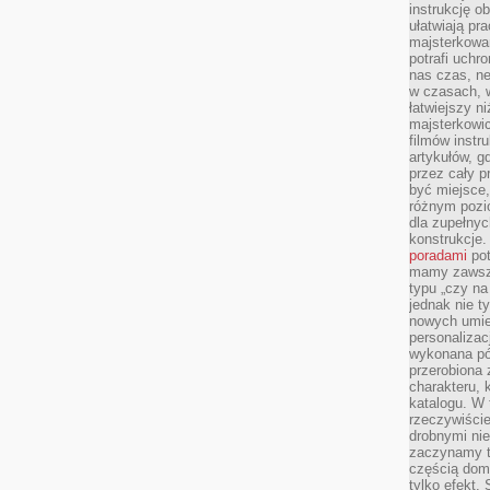
instrukcję ob
ułatwiają pr
majsterkowan
potrafi uchr
nas czas, ne
w czasach, w
łatwiejszy n
majsterkowic
filmów instr
artykułów, g
przez cały p
być miejsce,
różnym pozio
dla zupełny
konstrukcje
poradami
pot
mamy zawsze
typu „czy na
jednak nie t
nowych umie
personalizac
wykonana pó
przerobiona 
charakteru, 
katalogu. W 
rzeczywiście
drobnymi ni
zaczynamy tr
częścią domo
tylko efekt.