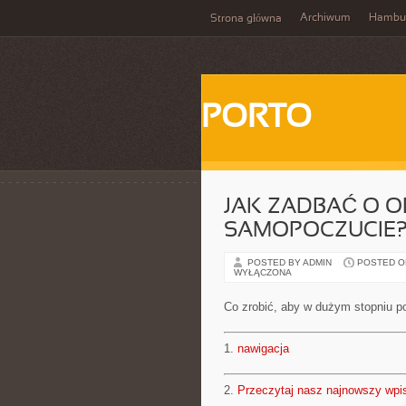
Archiwum
Hambu
Strona główna
PORTO
JAK ZADBAĆ O 
SAMOPOCZUCIE
POSTED BY ADMIN
POSTED ON 
WYŁĄCZONA
Co zrobić, aby w dużym stopniu 
1.
nawigacja
2.
Przeczytaj nasz najnowszy wpi