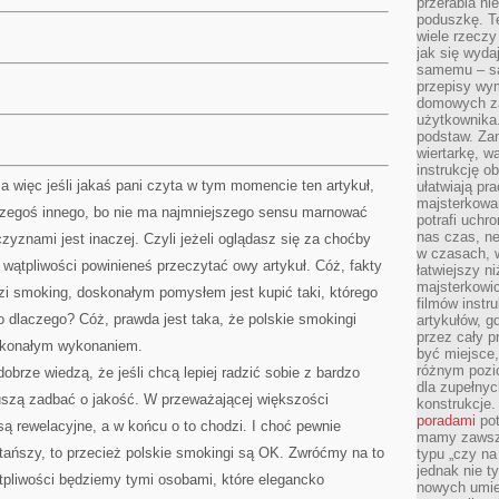
przerabia n
poduszkę. T
wiele rzeczy
jak się wyda
samemu – są
przepisy wy
domowych za
użytkownika
podstaw. Zan
wiertarkę, 
instrukcję ob
więc jeśli jakaś pani czyta w tym momencie ten artykuł,
ułatwiają pr
majsterkowan
czegoś innego, bo nie ma najmniejszego sensu marnować
potrafi uchr
nas czas, ne
yznami jest inaczej. Czyli jeżeli oglądasz się za choćby
w czasach, w
wątpliwości powinieneś przeczytać owy artykuł. Cóż, fakty
łatwiejszy n
majsterkowic
dzi smoking, doskonałym pomysłem jest kupić taki, którego
filmów instr
to dlaczego? Cóż, prawda jest taka, że polskie smokingi
artykułów, g
przez cały p
oskonałym wykonaniem.
być miejsce,
różnym pozio
obrze wiedzą, że jeśli chcą lepiej radzić sobie z bardzo
dla zupełny
muszą zadbać o jakość. W przeważającej większości
konstrukcje
poradami
pot
są rewelacyjne, a w końcu o to chodzi. I choć pewnie
mamy zawsze
tańszy, to przecież polskie smokingi są OK. Zwróćmy na to
typu „czy na
jednak nie t
tpliwości będziemy tymi osobami, które elegancko
nowych umie