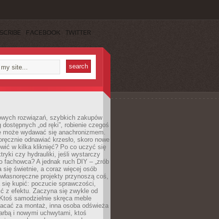
SCRIBE
FACEBOOK
TWITTER
owych rozwiązań, szybkich zakupów
ug dostępnych „od ręki”, robienie czegoś
e może wydawać się anachronizmem.
oręcznie odnawiać krzesło, skoro nowe
ić w kilka kliknięć? Po co uczyć się
tryki czy hydrauliki, jeśli wystarczy
o fachowca? A jednak ruch DIY – „zrób
 się świetnie, a coraz więcej osób
własnoręczne projekty przynoszą coś,
 się kupić: poczucie sprawczości,
ć z efektu. Zaczyna się zwykle od
 Ktoś samodzielnie skręca meble
łacać za montaż, inna osoba odświeża
 farbą i nowymi uchwytami, ktoś