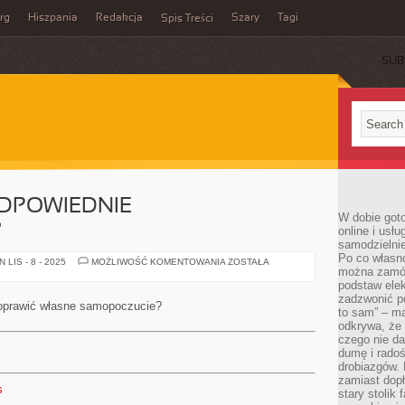
rg
Hiszpania
Redakcja
Szary
Tagi
Spis Treści
SUB
ODPOWIEDNIE
W dobie got
?
online i usł
samodzielni
Po co własn
JAK
LIS - 8 - 2025
MOŻLIWOŚĆ KOMENTOWANIA
ZOSTAŁA
można zamów
ZADBAĆ
O
podstaw elek
ODPOWIEDNIE
zadzwonić p
SAMOPOCZUCIE?
poprawić własne samopoczucie?
to sam” – ma
odkrywa, że 
czego nie da
dumę i radoś
drobiazgów.
zamiast dop
s
stary stolik