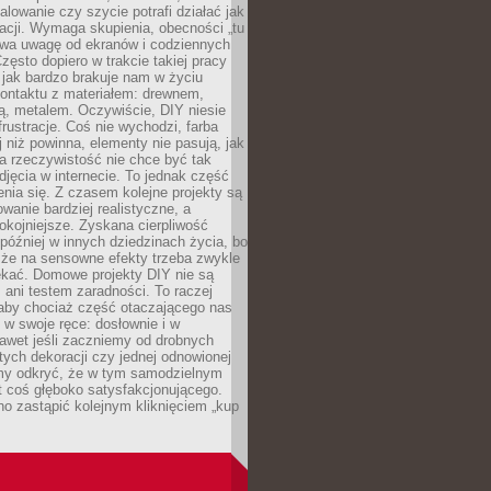
alowanie czy szycie potrafi działać jak
acji. Wymaga skupienia, obecności „tu
rywa uwagę od ekranów i codziennych
zęsto dopiero w trakcie takiej pracy
jak bardzo brakuje nam w życiu
kontaktu z materiałem: drewnem,
bą, metalem. Oczywiście, DIY niesie
frustracje. Coś nie wychodzi, farba
j niż powinna, elementy nie pasują, jak
, a rzeczywistość nie chce być tak
zdjęcia w internecie. To jednak część
nia się. Z czasem kolejne projekty są
owanie bardziej realistyczne, a
okojniejsze. Zyskana cierpliwość
 później w innych dziedzinach życia, bo
 że na sensowne efekty trzeba zwykle
ekać. Domowe projekty DIY nie są
ani testem zaradności. To raczej
 aby chociaż część otaczającego nas
 w swoje ręce: dosłownie i w
awet jeśli zaczniemy od drobnych
tych dekoracji czy jednej odnowionej
my odkryć, że w tym samodzielnym
st coś głęboko satysfakcjonującego.
no zastąpić kolejnym kliknięciem „kup