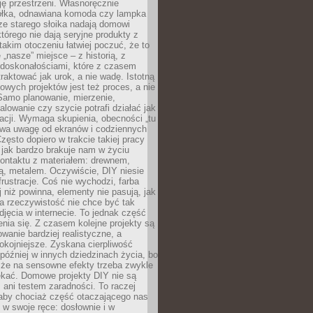
ję przestrzeni. Własnoręcznie
łka, odnawiana komoda czy lampka
ze starego słoika nadają domowi
którego nie dają seryjne produkty z
takim otoczeniu łatwiej poczuć, że to
 „nasze” miejsce – z historią, z
edoskonałościami, które z czasem
aktować jak urok, a nie wadę. Istotną
wych projektów jest też proces, a nie
 Samo planowanie, mierzenie,
alowanie czy szycie potrafi działać jak
acji. Wymaga skupienia, obecności „tu
rywa uwagę od ekranów i codziennych
zęsto dopiero w trakcie takiej pracy
jak bardzo brakuje nam w życiu
kontaktu z materiałem: drewnem,
bą, metalem. Oczywiście, DIY niesie
frustracje. Coś nie wychodzi, farba
j niż powinna, elementy nie pasują, jak
, a rzeczywistość nie chce być tak
zdjęcia w internecie. To jednak część
nia się. Z czasem kolejne projekty są
owanie bardziej realistyczne, a
okojniejsze. Zyskana cierpliwość
 później w innych dziedzinach życia, bo
 że na sensowne efekty trzeba zwykle
ekać. Domowe projekty DIY nie są
ani testem zaradności. To raczej
 aby chociaż część otaczającego nas
 w swoje ręce: dosłownie i w