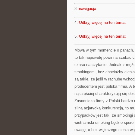
3.
nawigacja
4.
Odkryj więcej na ten temat
5.
Odkryj więcej na ten temat
Mowa w tym momencie o panach, a 
to tak naprawdę powinna szukać 
czasu na czytanie. Jednak z mężcz
smokingami, bez chociażby cienia 
są takie, że jeśli w rachubę wcho
producentem jest polska firma. A 
najczęściej charakteryzują się d
Zasadniczo firmy z Polski bardzo d
silną azjatycką konkurencją, to 
przypadków jest tak, że smokingi 
wietnamski smoking będzie sporo 
uwagę, a bez większego cienia wą