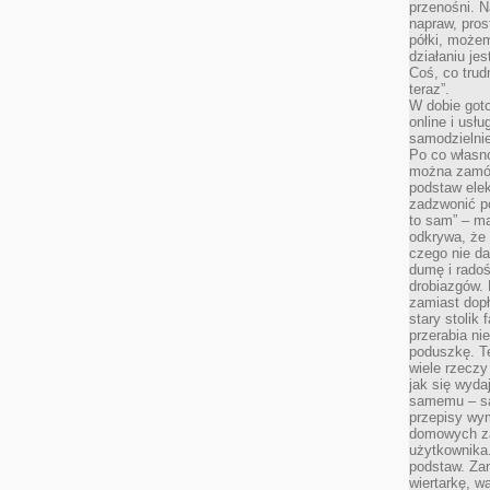
przenośni. N
napraw, pros
półki, może
działaniu je
Coś, co trud
teraz”.
W dobie got
online i usł
samodzielni
Po co własn
można zamów
podstaw elek
zadzwonić p
to sam” – ma
odkrywa, że 
czego nie da
dumę i radoś
drobiazgów.
zamiast dop
stary stolik
przerabia n
poduszkę. T
wiele rzeczy
jak się wyda
samemu – są
przepisy wy
domowych za
użytkownika
podstaw. Zan
wiertarkę, 