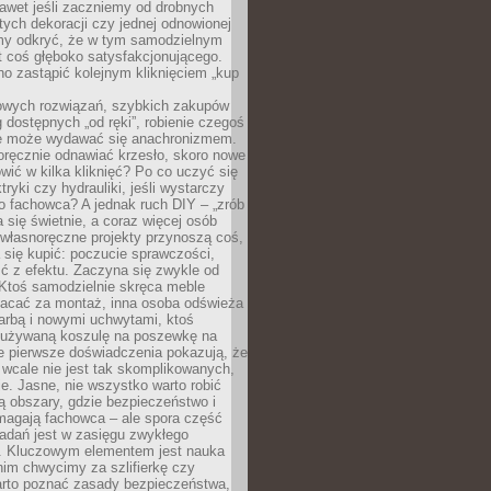
awet jeśli zaczniemy od drobnych
tych dekoracji czy jednej odnowionej
my odkryć, że w tym samodzielnym
st coś głęboko satysfakcjonującego.
no zastąpić kolejnym kliknięciem „kup
owych rozwiązań, szybkich zakupów
ug dostępnych „od ręki”, robienie czegoś
e może wydawać się anachronizmem.
oręcznie odnawiać krzesło, skoro nowe
ić w kilka kliknięć? Po co uczyć się
tryki czy hydrauliki, jeśli wystarczy
o fachowca? A jednak ruch DIY – „zrób
 się świetnie, a coraz więcej osób
własnoręczne projekty przynoszą coś,
 się kupić: poczucie sprawczości,
ć z efektu. Zaczyna się zwykle od
 Ktoś samodzielnie skręca meble
łacać za montaż, inna osoba odświeża
 farbą i nowymi uchwytami, ktoś
ieużywaną koszulę na poszewkę na
e pierwsze doświadczenia pokazują, że
 wcale nie jest tak skomplikowanych,
je. Jasne, nie wszystko warto robić
 obszary, gdzie bezpieczeństwo i
magają fachowca – ale spora część
dań jest w zasięgu zwykłego
. Kluczowym elementem jest nauka
im chwycimy za szlifierkę czy
warto poznać zasady bezpieczeństwa,