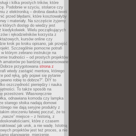
sługi i kilka prostych trików, które
acę. Podobnie w szyciu, stolarce czy
iu z elektroniką – drobna dawka teorii
onić przed błędami, które kosztowałyby
rwy i materiały. Na szczęście żyjemy
 których dostęp do wiedzy jest
iż kiedykolwiek. Wielu początkujących
zów i rękodzielników korzysta z
uktażowych, kursów online czy
dzie krok po kroku opisano, jak przejść
rojekt. Szczególnie pomocne potrafi
 w którym zebrano instrukcje na
mie trudności – od prostych projektów
ch amatorów po bardziej zaawansowane
. Dobrze przygotowana
strona z
rafi wtedy zastąpić mentora, którego
 pod ręką, gdy pojawi się pytanie
 pewno robię to dobrze?”. DIY to
ylko oszczędność pieniędzy i nauka
jętności. To także sposób na
ję przestrzeni. Własnoręcznie
łka, odnawiana komoda czy lampka
ze starego słoika nadają domowi
którego nie dają seryjne produkty z
takim otoczeniu łatwiej poczuć, że to
 „nasze” miejsce – z historią, z
edoskonałościami, które z czasem
aktować jak urok, a nie wadę. Istotną
wych projektów jest też proces, a nie
 Samo planowanie, mierzenie,