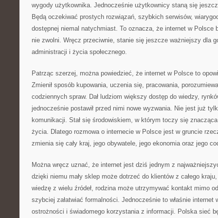
wygody użytkownika. Jednocześnie użytkownicy staną się jeszcz
Będą oczekiwać prostych rozwiązań, szybkich serwisów, wiarygodn
dostępnej niemal natychmiast. To oznacza, że internet w Polsce b
nie zwolni. Wręcz przeciwnie, stanie się jeszcze ważniejszy dla g
administracji i życia społecznego.
Patrząc szerzej, można powiedzieć, że internet w Polsce to opow
Zmienił sposób kupowania, uczenia się, pracowania, porozumiewan
codziennych spraw. Dał ludziom większy dostęp do wiedzy, rynków
jednocześnie postawił przed nimi nowe wyzwania. Nie jest już ty
komunikacji. Stał się środowiskiem, w którym toczy się znaczą
życia. Dlatego rozmowa o internecie w Polsce jest w gruncie rze
zmienia się cały kraj, jego obywatele, jego ekonomia oraz jego c
Można wręcz uznać, że internet jest dziś jednym z najważniejszy
dzięki niemu mały sklep może dotrzeć do klientów z całego kraj
wiedzę z wielu źródeł, rodzina może utrzymywać kontakt mimo od
szybciej załatwiać formalności. Jednocześnie to właśnie interne
ostrożności i świadomego korzystania z informacji. Polska sieć bę