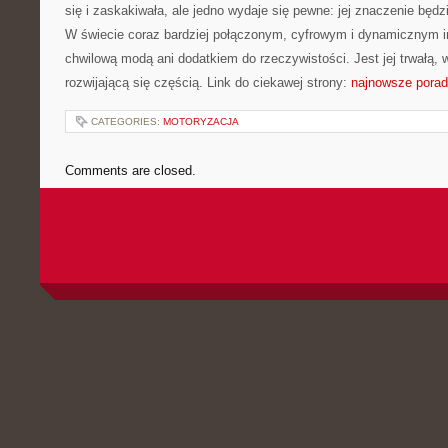
się i zaskakiwała, ale jedno wydaje się pewne: jej znaczenie będz
W świecie coraz bardziej połączonym, cyfrowym i dynamicznym in
chwilową modą ani dodatkiem do rzeczywistości. Jest jej trwałą, 
rozwijającą się częścią. Link do ciekawej strony:
najnowsze pora
CATEGORIES:
MOTORYZACJA
Comments are closed.