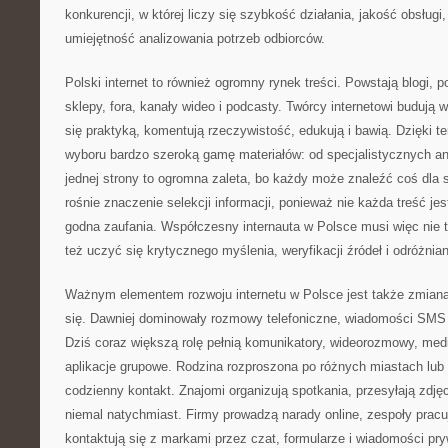
konkurencji, w której liczy się szybkość działania, jakość obsługi
umiejętność analizowania potrzeb odbiorców.
Polski internet to również ogromny rynek treści. Powstają blogi, p
sklepy, fora, kanały wideo i podcasty. Twórcy internetowi budują 
się praktyką, komentują rzeczywistość, edukują i bawią. Dzięki 
wyboru bardzo szeroką gamę materiałów: od specjalistycznych an
jednej strony to ogromna zaleta, bo każdy może znaleźć coś dla si
rośnie znaczenie selekcji informacji, ponieważ nie każda treść jes
godna zaufania. Współczesny internauta w Polsce musi więc nie ty
też uczyć się krytycznego myślenia, weryfikacji źródeł i odróżnian
Ważnym elementem rozwoju internetu w Polsce jest także zmia
się. Dawniej dominowały rozmowy telefoniczne, wiadomości SMS i
Dziś coraz większą rolę pełnią komunikatory, wideorozmowy, med
aplikacje grupowe. Rodzina rozproszona po różnych miastach lu
codzienny kontakt. Znajomi organizują spotkania, przesyłają zdjęc
niemal natychmiast. Firmy prowadzą narady online, zespoły pracują
kontaktują się z markami przez czat, formularze i wiadomości pr