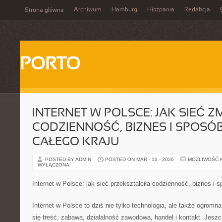
Archiwum
Hamburg
Hiszpania
Redakcja
Strona główna
PORTO
INTERNET W POLSCE: JAK SIEĆ Z
CODZIENNOŚĆ, BIZNES I SPOSÓ
CAŁEGO KRAJU
POSTED BY ADMIN
POSTED ON MAR - 13 - 2026
MOŻLIWOŚĆ 
WYŁĄCZONA
Internet w Polsce: jak sieć przekształciła codzienność, biznes i 
Internet w Polsce to dziś nie tylko technologia, ale także ogromna
się treść, zabawa, działalność zawodowa, handel i kontakt. Jeszc