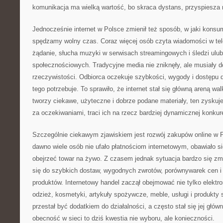
komunikacja ma wielką wartość, bo skraca dystans, przyspiesza r
Jednocześnie internet w Polsce zmienił też sposób, w jaki konsu
spędzamy wolny czas. Coraz więcej osób czyta wiadomości w tele
żądanie, słucha muzyki w serwisach streamingowych i śledzi ul
społecznościowych. Tradycyjne media nie zniknęły, ale musiały 
rzeczywistości. Odbiorca oczekuje szybkości, wygody i dostępu 
tego potrzebuje. To sprawiło, że internet stał się główną areną w
tworzy ciekawe, użyteczne i dobrze podane materiały, ten zyskuj
za oczekiwaniami, traci ich na rzecz bardziej dynamicznej konkure
Szczególnie ciekawym zjawiskiem jest rozwój zakupów online w P
dawno wiele osób nie ufało płatnościom internetowym, obawiało s
obejrzeć towar na żywo. Z czasem jednak sytuacja bardzo się zmie
się do szybkich dostaw, wygodnych zwrotów, porównywarek cen 
produktów. Internetowy handel zaczął obejmować nie tylko elektro
odzież, kosmetyki, artykuły spożywcze, meble, usługi i produkty 
przestał być dodatkiem do działalności, a często stał się jej głów
obecność w sieci to dziś kwestia nie wyboru, ale konieczności.