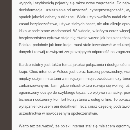
wygodą i szybkością pojawiły się także nowe zagrożenia. Do naj
dezinformacja, uzależnienie od urządzeń, cyberprzestępczość, wy
spadek jakości debaty publicznej. Wielu użytkowników nadal ni
zasad bezpieczeństwa, używa słabych haseł, nie aktualizuje opro
klika w podejrzane wiadomości. W świecie, w którym coraz więcej 
bezpieczeństwo cyfrowe staje się równie ważne jak bezpieczeńst
Polska, podobnie jak inne kraje, musi stale inwestować w edukac
danych i rozwój rozwiązań zwiększających odporność na zagrożen
Bardzo istotny jest także temat jakości połączenia i dostępności
kraju. Choć internet w Polsce jest coraz bardziej powszechny, w
między dużymi miastami a mniejszymi miejscowościami czy teren
zurbanizowanymi. Tam, gdzie infrastruktura rozwija się wolniej, 
ograniczony dostęp do szybkiego łącza, co wpływa na naukę, prac
biznesu i codzienny komfort korzystania z usług online. To pokazuj
wyłącznie luksusem ani dodatkiem, lecz coraz częściej podsta
uczestnictwa w nowoczesnym społeczeństwie.
Warto też zauważyć, że polski internet stał się miejscem ogromn