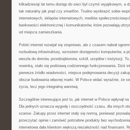
kilkadziesiąt lat temu dostęp do sieci był czymś wyjątkowym, a dzi
tak naturalny jak prąd czy smartfon. Trudno wyobrazić sobie wsp
internetowych, sklepów internetowych, mediów społecznościowych
bankowości elektronicznej i komunikatorów, które pozwalają utrz
od miejsca zamieszkania.
Polski internet rozwijał się stopniowo, ale z czasem nabrał ogro
rozbudową infrastruktury, wzrostem dostępności komputerów, a pó
weszła do domów, przedsiębiorstw, szkół, urzędów i instytucji. To
nowinką, stało się podstawą codziennego funkcjonowania. Dziś int
pierwsze źródło wiadomości, miejsce podejmowania decyzji zakup
obszar budowania własnej marki. W Polsce widać wyraźnie, że sie
życia, lecz jego integralną warstwą.
Szczególnie interesujące jest to, jak internet w Polsce wpłynął n
Dla jednych oznacza wygodę i oszczędność czasu, dla innych ot
szanse. Zakupy przez internet stały się normą, ponieważ pozwala
przeczytać opinie i zamówić potrzebne produkty bez wychodzen
internetowa dała klientom większą niezależność nad finansami. Re