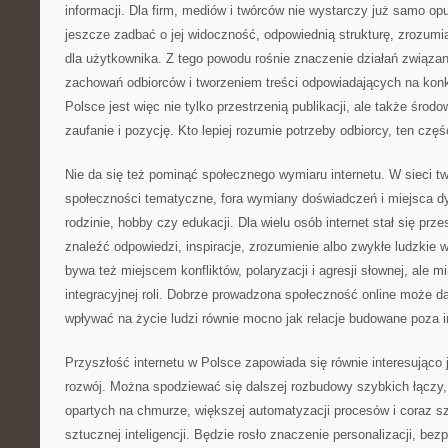
informacji. Dla firm, mediów i twórców nie wystarczy już samo opu
jeszcze zadbać o jej widoczność, odpowiednią strukturę, zrozumia
dla użytkownika. Z tego powodu rośnie znaczenie działań związan
zachowań odbiorców i tworzeniem treści odpowiadających na konkr
Polsce jest więc nie tylko przestrzenią publikacji, ale także środ
zaufanie i pozycję. Kto lepiej rozumie potrzeby odbiorcy, ten częś
Nie da się też pominąć społecznego wymiaru internetu. W sieci tw
społeczności tematyczne, fora wymiany doświadczeń i miejsca dys
rodzinie, hobby czy edukacji. Dla wielu osób internet stał się prze
znaleźć odpowiedzi, inspiracje, zrozumienie albo zwykłe ludzkie 
bywa też miejscem konfliktów, polaryzacji i agresji słownej, ale mi
integracyjnej roli. Dobrze prowadzona społeczność online może d
wpływać na życie ludzi równie mocno jak relacje budowane poza i
Przyszłość internetu w Polsce zapowiada się równie interesująco
rozwój. Można spodziewać się dalszej rozbudowy szybkich łączy,
opartych na chmurze, większej automatyzacji procesów i coraz s
sztucznej inteligencji. Będzie rosło znaczenie personalizacji, bez