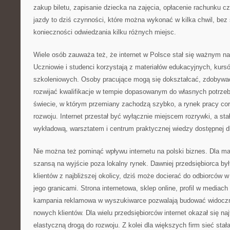
zakup biletu, zapisanie dziecka na zajęcia, opłacenie rachunku c
jazdy to dziś czynności, które można wykonać w kilka chwil, bez 
konieczności odwiedzania kilku różnych miejsc.
Wiele osób zauważa też, że internet w Polsce stał się ważnym n
Uczniowie i studenci korzystają z materiałów edukacyjnych, kursó
szkoleniowych. Osoby pracujące mogą się dokształcać, zdobywać
rozwijać kwalifikacje w tempie dopasowanym do własnych potrze
świecie, w którym przemiany zachodzą szybko, a rynek pracy co
rozwoju. Internet przestał być wyłącznie miejscem rozrywki, a stał
wykładową, warsztatem i centrum praktycznej wiedzy dostępnej d
Nie można też pominąć wpływu internetu na polski biznes. Dla mał
szansą na wyjście poza lokalny rynek. Dawniej przedsiębiorca by
klientów z najbliższej okolicy, dziś może docierać do odbiorców 
jego granicami. Strona internetowa, sklep online, profil w media
kampania reklamowa w wyszukiwarce pozwalają budować widocz
nowych klientów. Dla wielu przedsiębiorców internet okazał się naj
elastyczną drogą do rozwoju. Z kolei dla większych firm sieć stał