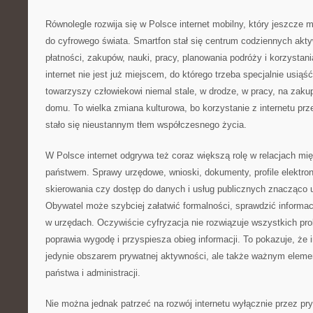
Równolegle rozwija się w Polsce internet mobilny, który jeszcze 
do cyfrowego świata. Smartfon stał się centrum codziennych akty
płatności, zakupów, nauki, pracy, planowania podróży i korzystani
internet nie jest już miejscem, do którego trzeba specjalnie usiąść
towarzyszy człowiekowi niemal stale, w drodze, w pracy, na zaku
domu. To wielka zmiana kulturowa, bo korzystanie z internetu pr
stało się nieustannym tłem współczesnego życia.
W Polsce internet odgrywa też coraz większą rolę w relacjach mi
państwem. Sprawy urzędowe, wnioski, dokumenty, profile elektroni
skierowania czy dostęp do danych i usług publicznych znacząco u
Obywatel może szybciej załatwić formalności, sprawdzić informacj
w urzędach. Oczywiście cyfryzacja nie rozwiązuje wszystkich pr
poprawia wygodę i przyspiesza obieg informacji. To pokazuje, że i
jedynie obszarem prywatnej aktywności, ale także ważnym elem
państwa i administracji.
Nie można jednak patrzeć na rozwój internetu wyłącznie przez pr