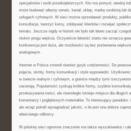
specjalistów i osób przedsiębiorczych. Kto ma pomysł, wiedzę lu
może budować własny serwis, kanał, sklep, markę osobistą lub dz
usługach cyfrowych. W sieci można sprzedawać produkty, publiko
konsultacje, tworzyć kursy, zdobywać klientów i rozwijać społec
tematu. Jeszcze nigdy w historii nie było tak łatwo zacząć czego
niskim progu wejścia. Oczywiście łatwość startu nie oznacza gwa
konkurencja jest duża, ale możliwości są bez porównania większe
analogowym.
Internet w Polsce zmienił również język codzienności. Do powsz
pojęcia, skróty, formy komunikacji i style wypowiedzi. Użytkowni
w świecie realnym i cyfrowym, a granice między tymi rzeczywistoś
zacierają. Popularność zyskują krótkie formy, szybkie komunikat
przekazywania treści, ale równolegle istnieje miejsce dla długich 
komentarzy i pogłębionych materiałów. To interesujący paradoks: 
ale wciąż potrafi wynagradzać jakość, o ile jest ona dobrze zaprez
właściwego odbiorcy.
W polskiej sieci ogromne znaczenie ma także wyszukiwarka i cał