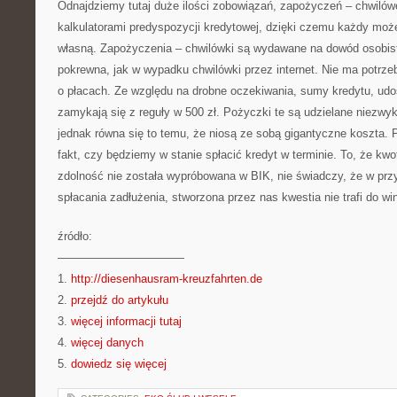
Odnajdziemy tutaj duże ilości zobowiązań, zapożyczeń – chwiló
kalkulatorami predyspozycji kredytowej, dzięki czemu każdy może
własną. Zapożyczenia – chwilówki są wydawane na dowód osobisty
pokrewna, jak w wypadku chwilówki przez internet. Nie ma potrz
o płacach. Ze względu na drobne oczekiwania, sumy kredytu, ud
zamykają się z reguły w 500 zł. Pożyczki te są udzielane niezwy
jednak równa się to temu, że niosą ze sobą gigantyczne koszta
fakt, czy będziemy w stanie spłacić kredyt w terminie. To, że kwo
zdolność nie została wypróbowana w BIK, nie świadczy, że w pr
spłacania zadłużenia, stworzona przez nas kwestia nie trafi do wi
źródło:
———————————
1.
http://diesenhausram-kreuzfahrten.de
2.
przejdź do artykułu
3.
więcej informacji tutaj
4.
więcej danych
5.
dowiedz się więcej