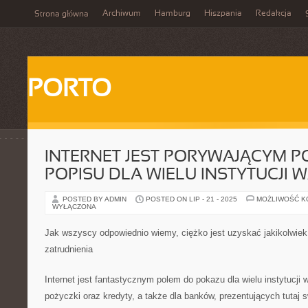
Archiwum
Hamburg
Hiszpania
Redakcja
Strona główna
PORTO
INTERNET JEST PORYWAJĄCYM 
POPISU DLA WIELU INSTYTUCJI
POSTED BY ADMIN
POSTED ON LIP - 21 - 2025
MOŻLIWOŚĆ 
WYŁĄCZONA
Jak wszyscy odpowiednio wiemy, ciężko jest uzyskać jakikolwiek
zatrudnienia
Internet jest fantastycznym polem do pokazu dla wielu instytucji 
pożyczki oraz kredyty, a także dla banków, prezentujących tutaj s