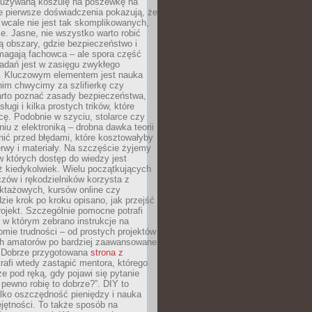
ieużywaną koszulę na poszewkę na
e pierwsze doświadczenia pokazują, że
 wcale nie jest tak skomplikowanych,
je. Jasne, nie wszystko warto robić
 obszary, gdzie bezpieczeństwo i
magają fachowca – ale spora część
dań jest w zasięgu zwykłego
. Kluczowym elementem jest nauka
im chwycimy za szlifierkę czy
warto poznać zasady bezpieczeństwa,
sługi i kilka prostych trików, które
acę. Podobnie w szyciu, stolarce czy
iu z elektroniką – drobna dawka teorii
onić przed błędami, które kosztowałyby
rwy i materiały. Na szczęście żyjemy
 których dostęp do wiedzy jest
iż kiedykolwiek. Wielu początkujących
zów i rękodzielników korzysta z
uktażowych, kursów online czy
dzie krok po kroku opisano, jak przejść
rojekt. Szczególnie pomocne potrafi
 w którym zebrano instrukcje na
mie trudności – od prostych projektów
ch amatorów po bardziej zaawansowane
. Dobrze przygotowana
strona z
rafi wtedy zastąpić mentora, którego
 pod ręką, gdy pojawi się pytanie
 pewno robię to dobrze?”. DIY to
ylko oszczędność pieniędzy i nauka
jętności. To także sposób na