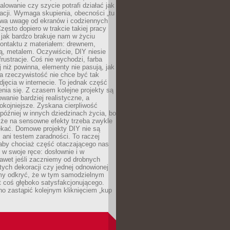
alowanie czy szycie potrafi działać jak
acji. Wymaga skupienia, obecności „tu
rywa uwagę od ekranów i codziennych
zęsto dopiero w trakcie takiej pracy
jak bardzo brakuje nam w życiu
kontaktu z materiałem: drewnem,
bą, metalem. Oczywiście, DIY niesie
frustracje. Coś nie wychodzi, farba
j niż powinna, elementy nie pasują, jak
, a rzeczywistość nie chce być tak
zdjęcia w internecie. To jednak część
nia się. Z czasem kolejne projekty są
owanie bardziej realistyczne, a
okojniejsze. Zyskana cierpliwość
 później w innych dziedzinach życia, bo
 że na sensowne efekty trzeba zwykle
ekać. Domowe projekty DIY nie są
ani testem zaradności. To raczej
 aby chociaż część otaczającego nas
 w swoje ręce: dosłownie i w
awet jeśli zaczniemy od drobnych
tych dekoracji czy jednej odnowionej
my odkryć, że w tym samodzielnym
st coś głęboko satysfakcjonującego.
no zastąpić kolejnym kliknięciem „kup