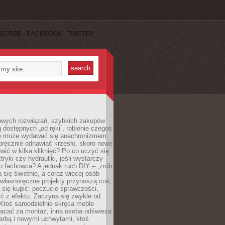
SCRIBE
FACEBOOK
TWITTER
owych rozwiązań, szybkich zakupów
ug dostępnych „od ręki”, robienie czegoś
e może wydawać się anachronizmem.
oręcznie odnawiać krzesło, skoro nowe
ić w kilka kliknięć? Po co uczyć się
tryki czy hydrauliki, jeśli wystarczy
o fachowca? A jednak ruch DIY – „zrób
 się świetnie, a coraz więcej osób
własnoręczne projekty przynoszą coś,
 się kupić: poczucie sprawczości,
ć z efektu. Zaczyna się zwykle od
 Ktoś samodzielnie skręca meble
łacać za montaż, inna osoba odświeża
 farbą i nowymi uchwytami, ktoś