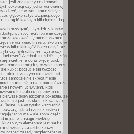
awet jeśli zaczniemy od drobnych
tych dekoracji czy jednej odnowionej
my odkryć, że w tym samodzielnym
st coś głęboko satysfakcjonującego.
no zastąpić kolejnym kliknięciem „kup
owych rozwiązań, szybkich zakupów
ug dostępnych „od ręki”, robienie czegoś
e może wydawać się anachronizmem.
oręcznie odnawiać krzesło, skoro nowe
ić w kilka kliknięć? Po co uczyć się
tryki czy hydrauliki, jeśli wystarczy
o fachowca? A jednak ruch DIY – „zrób
 się świetnie, a coraz więcej osób
własnoręczne projekty przynoszą coś,
 się kupić: poczucie sprawczości,
ć z efektu. Zaczyna się zwykle od
 Ktoś samodzielnie skręca meble
łacać za montaż, inna osoba odświeża
 farbą i nowymi uchwytami, ktoś
ieużywaną koszulę na poszewkę na
e pierwsze doświadczenia pokazują, że
 wcale nie jest tak skomplikowanych,
je. Jasne, nie wszystko warto robić
 obszary, gdzie bezpieczeństwo i
magają fachowca – ale spora część
dań jest w zasięgu zwykłego
. Kluczowym elementem jest nauka
im chwycimy za szlifierkę czy
warto poznać zasady bezpieczeństwa,