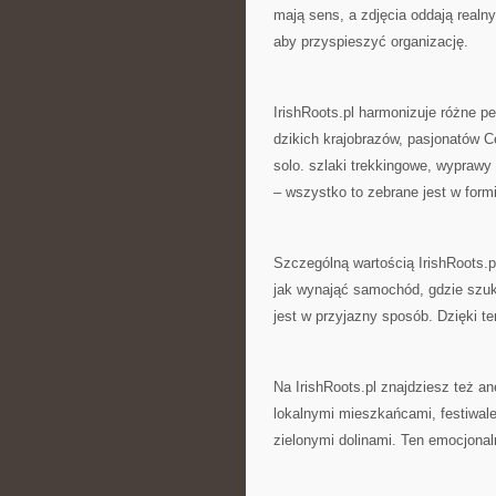
mają sens, a zdjęcia oddają realny
aby przyspieszyć organizację.
IrishRoots.pl harmonizuje różne pe
dzikich krajobrazów, pasjonatów C
solo. szlaki trekkingowe, wypraw
– wszystko to zebrane jest w form
Szczególną wartością IrishRoots.pl
jak wynająć samochód, gdzie szu
jest w przyjazny sposób. Dzięki te
Na IrishRoots.pl znajdziesz też an
lokalnymi mieszkańcami, festiwale
zielonymi dolinami. Ten emocjonaln