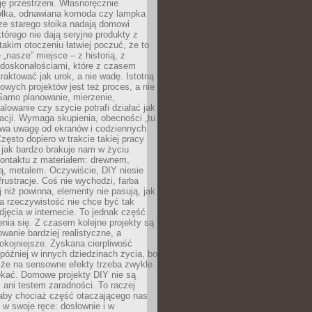
ję przestrzeni. Własnoręcznie
łka, odnawiana komoda czy lampka
ze starego słoika nadają domowi
którego nie dają seryjne produkty z
takim otoczeniu łatwiej poczuć, że to
 „nasze” miejsce – z historią, z
edoskonałościami, które z czasem
aktować jak urok, a nie wadę. Istotną
wych projektów jest też proces, a nie
 Samo planowanie, mierzenie,
alowanie czy szycie potrafi działać jak
acji. Wymaga skupienia, obecności „tu
rywa uwagę od ekranów i codziennych
zęsto dopiero w trakcie takiej pracy
jak bardzo brakuje nam w życiu
kontaktu z materiałem: drewnem,
bą, metalem. Oczywiście, DIY niesie
frustracje. Coś nie wychodzi, farba
j niż powinna, elementy nie pasują, jak
, a rzeczywistość nie chce być tak
zdjęcia w internecie. To jednak część
nia się. Z czasem kolejne projekty są
owanie bardziej realistyczne, a
okojniejsze. Zyskana cierpliwość
 później w innych dziedzinach życia, bo
 że na sensowne efekty trzeba zwykle
ekać. Domowe projekty DIY nie są
ani testem zaradności. To raczej
 aby chociaż część otaczającego nas
 w swoje ręce: dosłownie i w