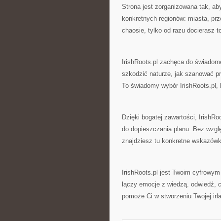
Strona jest zorganizowana tak, aby
konkretnych regionów: miasta, prze
chaosie, tylko od razu docierasz 
IrishRoots.pl zachęca do świadome
szkodzić naturze, jak szanować p
To świadomy wybór IrishRoots.pl, 
Dzięki bogatej zawartości, IrishR
do dopieszczania planu. Bez wzgl
znajdziesz tu konkretne wskazówk
IrishRoots.pl jest Twoim cyfrowym
łączy emocje z wiedzą. odwiedź, c
pomoże Ci w stworzeniu Twojej irla