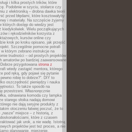
sługi i kilka prostych trików, które
acę. Podobnie w szyciu, stolarce czy
iu z elektroniką – drobna dawka teorii
onić przed błędami, które kosztowałyby
rwy i materiały. Na szczęście żyjemy
 których dostęp do wiedzy jest
iż kiedykolwiek. Wielu początkujących
zów i rękodzielników korzysta z
uktażowych, kursów online czy
dzie krok po kroku opisano, jak przejść
rojekt. Szczególnie pomocne potrafi
 w którym zebrano instrukcje na
mie trudności – od prostych projektów
ch amatorów po bardziej zaawansowane
. Dobrze przygotowana
strona z
rafi wtedy zastąpić mentora, którego
 pod ręką, gdy pojawi się pytanie
 pewno robię to dobrze?”. DIY to
ylko oszczędność pieniędzy i nauka
jętności. To także sposób na
ję przestrzeni. Własnoręcznie
łka, odnawiana komoda czy lampka
ze starego słoika nadają domowi
którego nie dają seryjne produkty z
takim otoczeniu łatwiej poczuć, że to
 „nasze” miejsce – z historią, z
edoskonałościami, które z czasem
aktować jak urok, a nie wadę. Istotną
wych projektów jest też proces, a nie
 Samo planowanie, mierzenie,