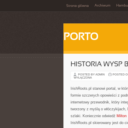
Archiwum
Hambu
Strona główna
PORTO
HISTORIA WYSP 
POSTED BY ADMIN
POSTED ON 
WYŁĄCZONA
IrishRoots.pl stanowi portal, w kt
formie szczerych opowieści z pod
internetowy przewodnik, który integ
tworzony z myślą o włóczykijach, 
szlaki. Koniecznie odwiedź
Milton
IrishRoots.pl skierowany jest do c