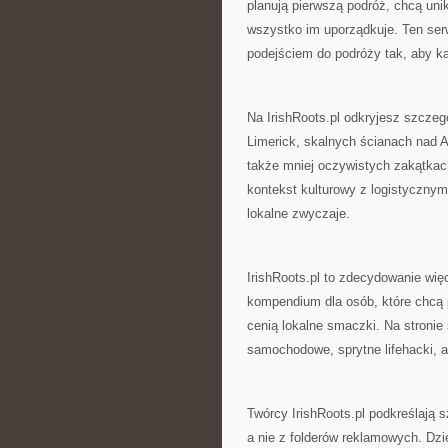
planują pierwszą podróż, chcą unik
wszystko im uporządkuje. Ten serw
podejściem do podróży tak, aby k
Na IrishRoots.pl odkryjesz szczegó
Limerick, skalnych ścianach nad 
także mniej oczywistych zakątkach
kontekst kulturowy z logistycznym
lokalne zwyczaje.
IrishRoots.pl to zdecydowanie wię
kompendium dla osób, które chcą 
cenią lokalne smaczki. Na stronie
samochodowe, sprytne lifehacki, 
Twórcy IrishRoots.pl podkreślają 
a nie z folderów reklamowych. Dzi