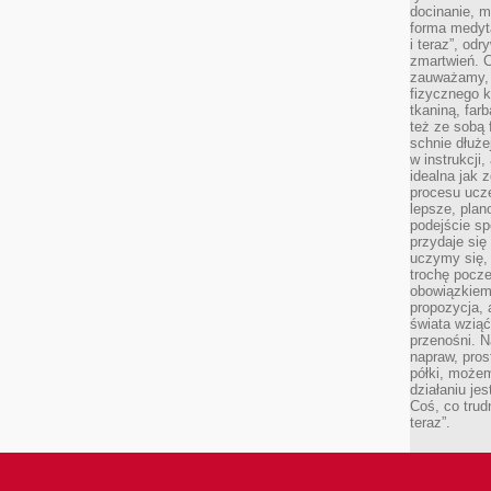
docinanie, m
forma medyt
i teraz”, od
zmartwień. C
zauważamy, 
fizycznego 
tkaniną, far
też ze sobą 
schnie dłuże
w instrukcji
idealna jak 
procesu ucze
lepsze, plan
podejście sp
przydaje się
uczymy się,
trochę pocz
obowiązkiem 
propozycja,
świata wziąć
przenośni. N
napraw, pros
półki, może
działaniu je
Coś, co trud
teraz”.