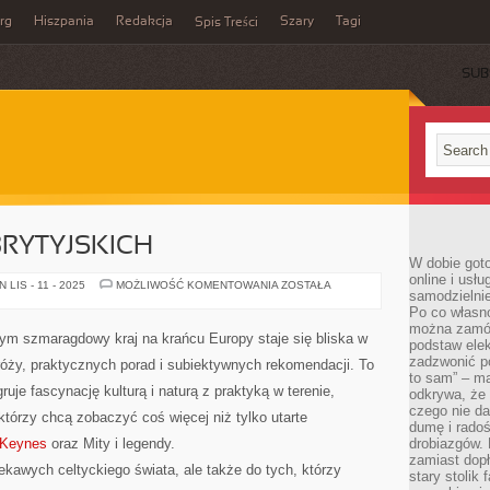
rg
Hiszpania
Redakcja
Szary
Tagi
Spis Treści
SUB
BRYTYJSKICH
W dobie got
online i usł
HISTORIA
LIS - 11 - 2025
MOŻLIWOŚĆ KOMENTOWANIA
ZOSTAŁA
samodzielni
WYSP
BRYTYJSKICH
Po co własn
można zamów
órym szmaragdowy kraj na krańcu Europy staje się bliska w
podstaw elek
zadzwonić p
róży, praktycznych porad i subiektywnych rekomendacji. To
to sam” – ma
ruje fascynację kulturą i naturą z praktyką w terenie,
odkrywa, że 
czego nie da
którzy chcą zobaczyć coś więcej niż tylko utarte
dumę i radoś
 Keynes
oraz Mity i legendy.
drobiazgów.
zamiast dop
iekawych celtyckiego świata, ale także do tych, którzy
stary stolik