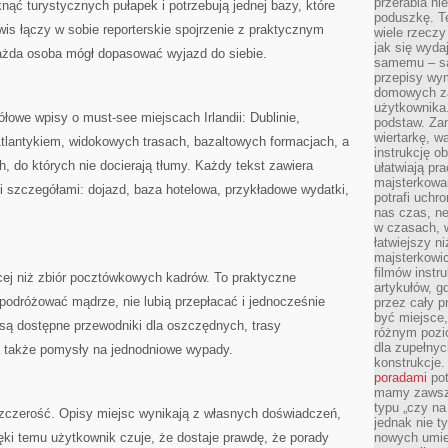
przerabia n
nąć turystycznych pułapek i potrzebują jednej bazy, które
poduszkę. T
is łączy w sobie reporterskie spojrzenie z praktycznym
wiele rzeczy
jak się wyda
ażda osoba mógł dopasować wyjazd do siebie.
samemu – są
przepisy wy
domowych za
użytkownika
łowe wpisy o must-see miejscach Irlandii: Dublinie,
podstaw. Zan
wiertarkę, 
Atlantykiem, widokowych trasach, bazaltowych formacjach, a
instrukcję ob
, do których nie docierają tłumy. Każdy tekst zawiera
ułatwiają pr
majsterkowan
i szczegółami: dojazd, baza hotelowa, przykładowe wydatki,
potrafi uchr
nas czas, ne
w czasach, w
łatwiejszy n
majsterkowic
filmów instr
cej niż zbiór pocztówkowych kadrów. To praktyczne
artykułów, g
podróżować mądrze, nie lubią przepłacać i jednocześnie
przez cały p
być miejsce,
 są dostępne przewodniki dla oszczędnych, trasy
różnym pozio
dla zupełny
a także pomysły na jednodniowe wypady.
konstrukcje
poradami
pot
mamy zawsze
typu „czy na
szczerość. Opisy miejsc wynikają z własnych doświadczeń,
jednak nie t
ęki temu użytkownik czuje, że dostaje prawdę, że porady
nowych umie