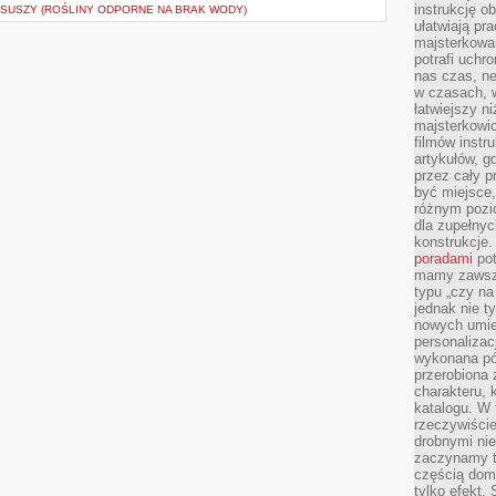
instrukcję ob
SUSZY (ROŚLINY ODPORNE NA BRAK WODY)
ułatwiają pr
majsterkowan
potrafi uchr
nas czas, ne
w czasach, w
łatwiejszy n
majsterkowic
filmów instr
artykułów, g
przez cały p
być miejsce,
różnym pozio
dla zupełny
konstrukcje
poradami
pot
mamy zawsze
typu „czy na
jednak nie t
nowych umie
personalizac
wykonana pó
przerobiona 
charakteru, 
katalogu. W 
rzeczywiście
drobnymi ni
zaczynamy tr
częścią domo
tylko efekt.