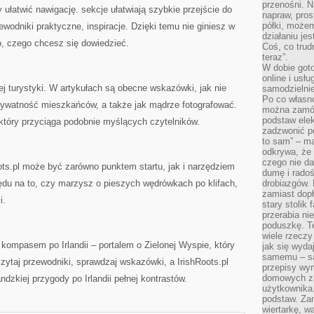
przenośni. N
 ułatwić nawigację. sekcje ułatwiają szybkie przejście do
napraw, pros
półki, może
wodniki praktyczne, inspiracje. Dzięki temu nie giniesz w
działaniu je
to, czego chcesz się dowiedzieć.
Coś, co trud
teraz”.
W dobie got
online i usł
j turystyki. W artykułach są obecne wskazówki, jak nie
samodzielni
Po co własn
rywatność mieszkańców, a także jak mądrze fotografować.
można zamów
podstaw elek
który przyciąga podobnie myślących czytelników.
zadzwonić p
to sam” – ma
odkrywa, że 
czego nie da
oots.pl może być zarówno punktem startu, jak i narzędziem
dumę i radoś
ędu na to, czy marzysz o pieszych wędrówkach po klifach,
drobiazgów.
zamiast dop
i.
stary stolik
przerabia n
poduszkę. T
wiele rzeczy
 kompasem po Irlandii – portalem o Zielonej Wyspie, który
jak się wyda
samemu – są
zytaj przewodniki, sprawdzaj wskazówki, a IrishRoots.pl
przepisy wy
domowych za
ndzkiej przygody po Irlandii pełnej kontrastów.
użytkownika
podstaw. Zan
wiertarkę, 