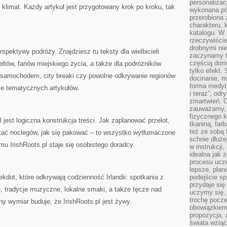
personalizac
 klimat. Każdy artykuł jest przygotowany krok po kroku, tak
wykonana pó
przerobiona 
charakteru, 
katalogu. W 
rzeczywiście
drobnymi ni
rspektywy podróży. Znajdziesz tu teksty dla wielbicieli
zaczynamy tr
częścią domo
eltów, fanów miejskiego życia, a także dla podróżników
tylko efekt.
y samochodem, city breaki czy powolne odkrywanie regionów
docinanie, m
forma medyt
ie tematycznych artykułów.
i teraz”, od
zmartwień. C
zauważamy, 
fizycznego 
 jest logiczna konstrukcja treści. Jak zaplanować przelot,
tkaniną, far
też ze sobą 
kać noclegów, jak się pakować – to wszystko wytłumaczone
schnie dłuże
mu IrishRoots.pl staje się osobistego doradcy.
w instrukcji
idealna jak 
procesu ucze
lepsze, plan
ekdot, które odkrywają codzienność Irlandii: spotkania z
podejście sp
przydaje się
, tradycje muzyczne, lokalne smaki, a także tęcze nad
uczymy się,
trochę pocz
y wymiar buduje, że IrishRoots.pl jest żywy.
obowiązkiem 
propozycja,
świata wziąć