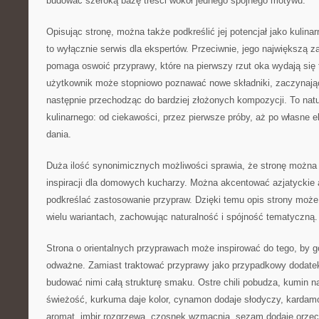
budować szeroką bazę treści wokół jednego spójnego motywu.
Opisując stronę, można także podkreślić jej potencjał jako kulina
to wyłącznie serwis dla ekspertów. Przeciwnie, jego największą z
pomaga oswoić przyprawy, które na pierwszy rzut oka wydają się 
użytkownik może stopniowo poznawać nowe składniki, zaczynając
następnie przechodząc do bardziej złożonych kompozycji. To natu
kulinarnego: od ciekawości, przez pierwsze próby, aż po własne e
dania.
Duża ilość synonimicznych możliwości sprawia, że stronę można
inspiracji dla domowych kucharzy. Można akcentować azjatyckie
podkreślać zastosowanie przypraw. Dzięki temu opis strony moż
wielu wariantach, zachowując naturalność i spójność tematyczną.
Strona o orientalnych przyprawach może inspirować do tego, by go
odważne. Zamiast traktować przyprawy jako przypadkowy dodate
budować nimi całą strukturę smaku. Ostre chili pobudza, kumin na
świeżość, kurkuma daje kolor, cynamon dodaje słodyczy, kardam
aromat, imbir rozgrzewa, czosnek wzmacnia, sezam dodaje orzec