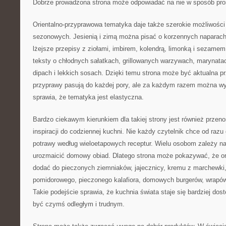
Dobrze prowadzona strona może odpowiadać na nie w sposób prost
Orientalno-przyprawowa tematyka daje także szerokie możliwości 
sezonowych. Jesienią i zimą można pisać o korzennych napara
lżejsze przepisy z ziołami, imbirem, kolendrą, limonką i sezame
teksty o chłodnych sałatkach, grillowanych warzywach, marynatac
dipach i lekkich sosach. Dzięki temu strona może być aktualna p
przyprawy pasują do każdej pory, ale za każdym razem można wyk
sprawia, że tematyka jest elastyczna.
Bardzo ciekawym kierunkiem dla takiej strony jest również prze
inspiracji do codziennej kuchni. Nie każdy czytelnik chce od ra
potrawy według wieloetapowych receptur. Wielu osobom zależy n
urozmaicić domowy obiad. Dlatego strona może pokazywać, że o
dodać do pieczonych ziemniaków, jajecznicy, kremu z marchewki,
pomidorowego, pieczonego kalafiora, domowych burgerów, wrapó
Takie podejście sprawia, że kuchnia świata staje się bardziej dos
być czymś odległym i trudnym.