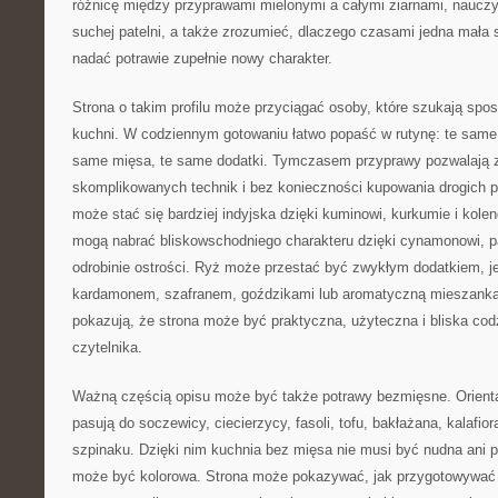
różnicę między przyprawami mielonymi a całymi ziarnami, nauczy
suchej patelni, a także zrozumieć, dlaczego czasami jedna mała
nadać potrawie zupełnie nowy charakter.
Strona o takim profilu może przyciągać osoby, które szukają sp
kuchni. W codziennym gotowaniu łatwo popaść w rutynę: te same 
same mięsa, te same dodatki. Tymczasem przyprawy pozwalają 
skomplikowanych technik i bez konieczności kupowania drogich 
może stać się bardziej indyjska dzięki kuminowi, kurkumie i kol
mogą nabrać bliskowschodniego charakteru dzięki cynamonowi, p
odrobinie ostrości. Ryż może przestać być zwykłym dodatkiem, je
kardamonem, szafranem, goździkami lub aromatyczną mieszanką 
pokazują, że strona może być praktyczna, użyteczna i bliska c
czytelnika.
Ważną częścią opisu może być także potrawy bezmięsne. Orienta
pasują do soczewicy, ciecierzycy, fasoli, tofu, bakłażana, kalafior
szpinaku. Dzięki nim kuchnia bez mięsa nie musi być nudna ani 
może być kolorowa. Strona może pokazywać, jak przygotowywać 