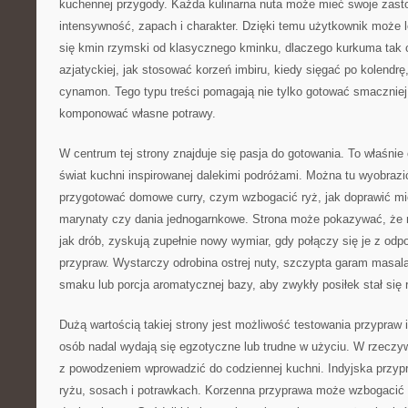
kuchennej przygody. Każda kulinarna nuta może mieć swoje zasto
intensywność, zapach i charakter. Dzięki temu użytkownik może l
się kmin rzymski od klasycznego kminku, dlaczego kurkuma tak c
azjatyckiej, jak stosować korzeń imbiru, kiedy sięgać po kolendrę,
cynamon. Tego typu treści pomagają nie tylko gotować smaczniej
komponować własne potrawy.
W centrum tej strony znajduje się pasja do gotowania. To właśnie
świat kuchni inspirowanej dalekimi podróżami. Można tu wyobrazić
przygotować domowe curry, czym wzbogacić ryż, jak doprawić mi
marynaty czy dania jednogarnkowe. Strona może pokazywać, że na
jak drób, zyskują zupełnie nowy wymiar, gdy połączy się je z od
przypraw. Wystarczy odrobina ostrej nuty, szczypta garam masala,
smaku lub porcja aromatycznej bazy, aby zwykły posiłek stał się 
Dużą wartością takiej strony jest możliwość testowania przypraw i
osób nadal wydają się egzotyczne lub trudne w użyciu. W rzeczyw
z powodzeniem wprowadzić do codziennej kuchni. Indyjska przyp
ryżu, sosach i potrawkach. Korzenna przyprawa może wzbogacić k