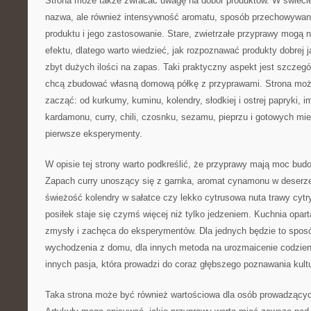
Strona może także zwracać uwagę na dobór produktów. W świecie p
nazwa, ale również intensywność aromatu, sposób przechowywani
produktu i jego zastosowanie. Stare, zwietrzałe przyprawy mogą
efektu, dlatego warto wiedzieć, jak rozpoznawać produkty dobrej j
zbyt dużych ilości na zapas. Taki praktyczny aspekt jest szczegó
chcą zbudować własną domową półkę z przyprawami. Strona moż
zacząć: od kurkumy, kuminu, kolendry, słodkiej i ostrej papryki, 
kardamonu, curry, chili, czosnku, sezamu, pieprzu i gotowych mie
pierwsze eksperymenty.
W opisie tej strony warto podkreślić, że przyprawy mają moc bu
Zapach curry unoszący się z garnka, aromat cynamonu w deserze, 
świeżość kolendry w sałatce czy lekko cytrusowa nuta trawy cyt
posiłek staje się czymś więcej niż tylko jedzeniem. Kuchnia opa
zmysły i zachęca do eksperymentów. Dla jednych będzie to spos
wychodzenia z domu, dla innych metoda na urozmaicenie codzien
innych pasja, która prowadzi do coraz głębszego poznawania kultu
Taka strona może być również wartościowa dla osób prowadzącyc