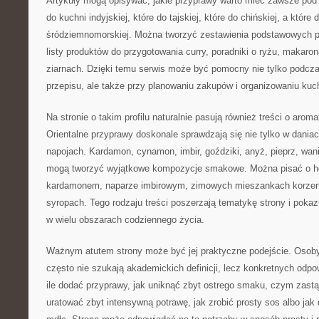
Artykuły mogą opisywać, jakie przyprawy warto mieć zawsze pod r
do kuchni indyjskiej, które do tajskiej, które do chińskiej, a które 
śródziemnomorskiej. Można tworzyć zestawienia podstawowych p
listy produktów do przygotowania curry, poradniki o ryżu, makaro
ziarnach. Dzięki temu serwis może być pomocny nie tylko podcz
przepisu, ale także przy planowaniu zakupów i organizowaniu kuc
Na stronie o takim profilu naturalnie pasują również treści o aro
Orientalne przyprawy doskonale sprawdzają się nie tylko w dania
napojach. Kardamon, cynamon, imbir, goździki, anyż, pieprz, wan
mogą tworzyć wyjątkowe kompozycje smakowe. Można pisać o he
kardamonem, naparze imbirowym, zimowych mieszankach korz
syropach. Tego rodzaju treści poszerzają tematykę strony i poka
w wielu obszarach codziennego życia.
Ważnym atutem strony może być jej praktyczne podejście. Osoby
często nie szukają akademickich definicji, lecz konkretnych odp
ile dodać przyprawy, jak uniknąć zbyt ostrego smaku, czym zastąp
uratować zbyt intensywną potrawę, jak zrobić prosty sos albo jak 