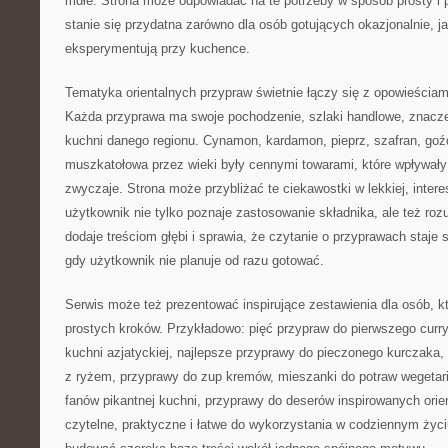
mdłe. Strona może odpowiadać na te potrzeby w sposób prosty i 
stanie się przydatna zarówno dla osób gotujących okazjonalnie, jak
eksperymentują przy kuchence.
Tematyka orientalnych przypraw świetnie łączy się z opowieściam
Każda przyprawa ma swoje pochodzenie, szlaki handlowe, znaczen
kuchni danego regionu. Cynamon, kardamon, pieprz, szafran, goźd
muszkatołowa przez wieki były cennymi towarami, które wpływały 
zwyczaje. Strona może przybliżać te ciekawostki w lekkiej, intere
użytkownik nie tylko poznaje zastosowanie składnika, ale też rozu
dodaje treściom głębi i sprawia, że czytanie o przyprawach staje
gdy użytkownik nie planuje od razu gotować.
Serwis może też prezentować inspirujące zestawienia dla osób, k
prostych kroków. Przykładowo: pięć przypraw do pierwszego curr
kuchni azjatyckiej, najlepsze przyprawy do pieczonego kurczaka,
z ryżem, przyprawy do zup kremów, mieszanki do potraw wegetaria
fanów pikantnej kuchni, przyprawy do deserów inspirowanych orie
czytelne, praktyczne i łatwe do wykorzystania w codziennym życ