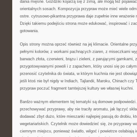
dania mięsne. Goździki kojarzą się z zimą, ale mogą też pojawiać
orientalnych sosach. Kompozycja przypraw może mieć wiele odmi
ostre. cytrusowo-pikantna przyprawa daje zupełnie inne wrażenie 
Dzięki takiemu podejściu strona może edukować, inspirować i z
gotowania.
Opis strony można oprzeć również na jej klimacie. Orientalne prz
pełnymi kolorów, z workami pachnących ziaren, z miseczkami wy
barwach złota, czerwieni, brązu i zieleni, z parującymi garnkami,
przygotowywanymi powoli i z zapachem, który unosi się po cały
przenosić czytelnika do świata, w którym kuchnia nie jest obowią
jeśli ktoś nie był nigdy w Indiach, Tajlandii, Maroku, Chinach cz
przypraw poczuć fragment tamtejszej kultury we własnej kuchni.
Bardzo ważnym elementem tej tematyki są domowe podpowiedzi.
przechowywać przyprawy, aby nie traciły aromatu, jak łączyć skła
dodawać zbyt dużo, które mieszanki najlepiej pasują do drobiu, kt
wegetariańskich. Czytelnik może dowiedzieć się, że przyprawy w
ciemnym miejscu, ponieważ światło, wilgoć i powietrze osłabiają