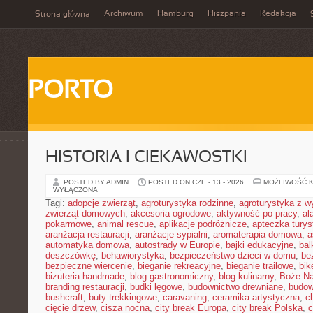
Archiwum
Hamburg
Hiszpania
Redakcja
Strona główna
PORTO
HISTORIA I CIEKAWOSTKI
POSTED BY ADMIN
POSTED ON CZE - 13 - 2026
MOŻLIWOŚĆ 
WYŁĄCZONA
Tagi:
adopcje zwierząt
,
agroturystyka rodzinne
,
agroturystyka z 
zwierząt domowych
,
akcesoria ogrodowe
,
aktywność po pracy
,
al
pokarmowe
,
animal rescue
,
aplikacje podróżnicze
,
apteczka tury
aranżacja restauracji
,
aranżacje sypialni
,
aromaterapia domowa
,
a
automatyka domowa
,
autostrady w Europie
,
bajki edukacyjne
,
bal
deszczówkę
,
behawiorystyka
,
bezpieczeństwo dzieci w domu
,
be
bezpieczne wiercenie
,
bieganie rekreacyjne
,
bieganie trailowe
,
bik
bizuteria handmade
,
blog gastronomiczny
,
blog kulinarny
,
Boże Na
branding restauracji
,
budki lęgowe
,
budownictwo drewniane
,
budow
bushcraft
,
buty trekkingowe
,
caravaning
,
ceramika artystyczna
,
c
cięcie drzew
,
cisza nocna
,
city break Europa
,
city break Polska
,
c