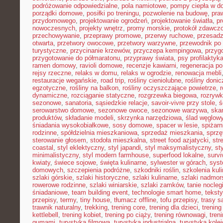
podróżowanie odpowiedzialne
,
pola namiotowe
,
pompy ciepła w 
porządki domowe
,
posiłki po treningu
,
pozwolenie na budowę
,
pra
przydomowego
,
projektowanie ogrodzeń
,
projektowanie światła
,
pr
nowoczesnych
,
projekty wnętrz
,
promy morskie
,
protokół zdawczo
przechowywanie
,
przeprawy promowe
,
przerwy ruchowe
,
przesadz
otwarta
,
przetwory owocowe
,
przetwory warzywne
,
przewodnik po
turystyczne
,
przycinanie krzewów
,
przyczepa kempingowa
,
przyg
przygotowanie do półmaratonu
,
przyprawy świata
,
psy profilaktyk
ramen domowy
,
ravioli domowe
,
recenzje kawiarni
,
regeneracja po
rejsy rzeczne
,
relaks w domu
,
relaks w ogrodzie
,
renowacja mebli
restauracje wegańskie
,
road trip
,
rośliny cieniolubne
,
rośliny doni
egzotyczne
,
rośliny na balkon
,
rośliny oczyszczające powietrze
,
r
dynamiczne
,
rozciąganie statyczne
,
rozgrzewka biegowa
,
rozryw
sezonowe
,
sanatoria
,
sąsiedzkie relacje
,
savoir-vivre przy stole
,
ś
serowarstwo domowe
,
sezonowe owoce
,
sezonowe warzywa
,
ska
produktów
,
składanie modeli
,
skrzynka narzędziowa
,
ślad węglow
śniadania wysokobiałkowe
,
sosy domowe
,
spacer w lesie
,
spiżar
rodzinne
,
spółdzielnia mieszkaniowa
,
sprzedaż mieszkania
,
sprzę
sterowanie głosem
,
stodoła mieszkalna
,
street food azjatycki
,
str
coastal
,
styl eklektyczny
,
styl japandi
,
styl maksymalistyczny
,
st
minimalistyczny
,
styl modern farmhouse
,
superfood lokalne
,
survi
kwiaty
,
świece sojowe
,
święta kulinarne
,
sylwester w górach
,
syst
domowych
,
szczepienia podróżne
,
szkodniki roślin
,
szkolenia kul
szlaki górskie
,
szlaki historyczne
,
szlaki kulinarne
,
szlaki nadmor
rowerowe rodzinne
,
szlaki winiarskie
,
szlaki zamków
,
tanie nocleg
śniadaniowe
,
team building event
,
technologie smart home
,
tekst
przepisy
,
termy
,
tiny house
,
tłumacz offline
,
tofu przepisy
,
trasy 
trawnik naturalny
,
trekking
,
trening core
,
trening dla dzieci
,
trening
kettlebell
,
trening kobiet
,
trening po ciąży
,
trening równowagi
,
tren
gumami
,
turystyka filmowa
,
turystyka industrialna
,
turystyka kole