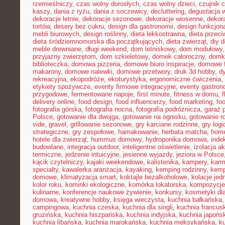
rzemieślniczy
,
czas wolny dorosłych
,
czas wolny dzieci
,
czujnik 
kaszy
,
dania z ryżu
,
dania z soczewicy
,
decluttering
,
degustacja 
dekoracje letnie
,
dekoracje sezonowe
,
dekoracje wiosenne
,
dekor
tortów
,
desery bez cukru
,
design dla gastronomii
,
design funkcjon
mebli biurowych
,
design roślinny
,
dieta lekkostrawna
,
dieta przec
dieta śródziemnomorska dla początkujących
,
dieta zwierząt
,
diy 
meble drewniane
,
długi weekend
,
dom letniskowy
,
dom modułowy
przyjazny zwierzętom
,
dom szkieletowy
,
domek całoroczny
,
domki
biblioteczka
,
domowa pizzeria
,
domowe biuro inspiracje
,
domowe f
makarony
,
domowe nalewki
,
domowe przetwory
,
druk 3d hobby
,
d
rekreacyjna
,
ekopodróże
,
ekoturystyka
,
ergonomiczne ćwiczenia
,
etykiety spożywcze
,
eventy firmowe integracyjne
,
eventy gastron
przygodowe
,
fermentowane napoje
,
first minute
,
fitness w domu
,
delivery online
,
food design
,
food influencerzy
,
food marketing
,
foo
fotografia górska
,
fotografia nocna
,
fotografia podróżnicza
,
garaż 
Polsce
,
gotowanie dla dwojga
,
gotowanie na ognisku
,
gotowanie r
vide
,
gravel
,
grillowanie sezonowe
,
gry karciane rodzinne
,
gry logi
strategiczne
,
gry zespołowe
,
hamakowanie
,
herbata matcha
,
home
hotele dla zwierząt
,
hummus domowy
,
hydroponika domowa
,
inde
budowlane
,
integracja outdoor
,
inteligentne oświetlenie
,
izolacja a
termiczne
,
jedzenie intuicyjne
,
jesienne wyjazdy
,
jeziora w Polsce
kącik czytelniczy
,
kajaki weekendowe
,
kalistenika
,
kampery
,
karm
specialty
,
kawalerka aranżacja
,
kayaking
,
kemping rodzinny
,
kemp
domowe
,
klimatyzacja smart
,
koktajle bezalkoholowe
,
kolacje je
kolor roku
,
kominki ekologiczne
,
komórka lokatorska
,
kompozycje
kulinarne
,
konferencje naukowe żywienie
,
konkursy
,
kosmetyki dla
domowa
,
kreatywne hobby
,
księga wieczysta
,
kuchnia bałkańska
campingowa
,
kuchnia czeska
,
kuchnia dla singli
,
kuchnia francus
gruzińska
,
kuchnia hiszpańska
,
kuchnia indyjska
,
kuchnia japońs
kuchnia libańska
,
kuchnia marokańska
,
kuchnia meksykańska
,
k