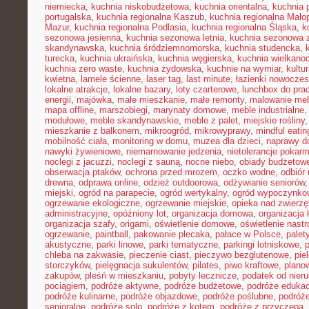
niemiecka
,
kuchnia niskobudżetowa
,
kuchnia orientalna
,
kuchnia 
portugalska
,
kuchnia regionalna Kaszub
,
kuchnia regionalna Małop
Mazur
,
kuchnia regionalna Podlasia
,
kuchnia regionalna Śląska
,
k
sezonowa jesienna
,
kuchnia sezonowa letnia
,
kuchnia sezonowa 
skandynawska
,
kuchnia śródziemnomorska
,
kuchnia studencka
,
turecka
,
kuchnia ukraińska
,
kuchnia węgierska
,
kuchnia wielkano
kuchnia zero waste
,
kuchnia żydowska
,
kuchnie na wymiar
,
kultu
kwietna
,
lamele ścienne
,
laser tag
,
last minute
,
łazienki nowocze
lokalne atrakcje
,
lokalne bazary
,
loty czarterowe
,
lunchbox do pra
energii
,
majówka
,
małe mieszkanie
,
małe remonty
,
malowanie meb
mapa offline
,
marszobiegi
,
marynaty domowe
,
meble industrialne
modułowe
,
meble skandynawskie
,
meble z palet
,
miejskie rośliny
mieszkanie z balkonem
,
mikroogród
,
mikrowyprawy
,
mindful eatin
mobilność ciała
,
monitoring w domu
,
muzea dla dzieci
,
naprawy 
nawyki żywieniowe
,
niemarnowanie jedzenia
,
nietolerancje pokar
noclegi z jacuzzi
,
noclegi z sauną
,
nocne niebo
,
obiady budżetow
obserwacja ptaków
,
ochrona przed mrozem
,
oczko wodne
,
odbiór
drewna
,
odprawa online
,
odzież outdoorowa
,
odżywianie seniorów
miejski
,
ogród na parapecie
,
ogród wertykalny
,
ogród wypoczynko
ogrzewanie ekologiczne
,
ogrzewanie miejskie
,
opieka nad zwierz
administracyjne
,
opóźniony lot
,
organizacja domowa
,
organizacja 
organizacja szafy
,
origami
,
oświetlenie domowe
,
oświetlenie nast
ogrzewanie
,
paintball
,
pakowanie plecaka
,
pałace w Polsce
,
palet
akustyczne
,
parki linowe
,
parki tematyczne
,
parkingi lotniskowe
,
chleba na zakwasie
,
pieczenie ciast
,
pieczywo bezglutenowe
,
pie
storczyków
,
pielęgnacja sukulentów
,
pilates
,
piwo kraftowe
,
plano
zakupów
,
pleśń w mieszkaniu
,
pobyty lecznicze
,
podatek od nier
pociągiem
,
podróże aktywne
,
podróże budżetowe
,
podróże eduka
podróże kulinarne
,
podróże objazdowe
,
podróże poślubne
,
podróż
senioralne
,
podróże solo
,
podróże z kotem
,
podróże z przyczepą
,