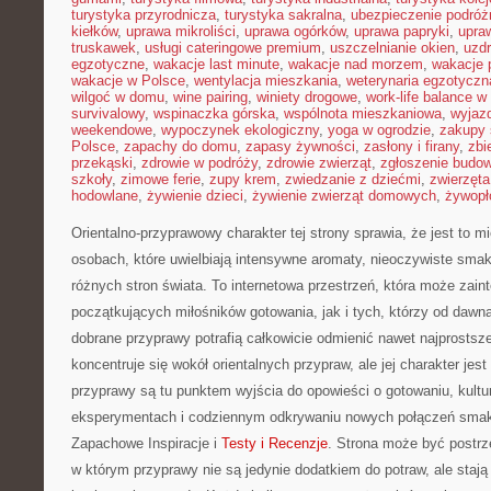
turystyka przyrodnicza
,
turystyka sakralna
,
ubezpieczenie podróż
kiełków
,
uprawa mikroliści
,
uprawa ogórków
,
uprawa papryki
,
upra
truskawek
,
usługi cateringowe premium
,
uszczelnianie okien
,
uzd
egzotyczne
,
wakacje last minute
,
wakacje nad morzem
,
wakacje 
wakacje w Polsce
,
wentylacja mieszkania
,
weterynaria egzotyczn
wilgoć w domu
,
wine pairing
,
winiety drogowe
,
work-life balance 
survivalowy
,
wspinaczka górska
,
wspólnota mieszkaniowa
,
wyjazd
weekendowe
,
wypoczynek ekologiczny
,
yoga w ogrodzie
,
zakupy 
Polsce
,
zapachy do domu
,
zapasy żywności
,
zasłony i firany
,
zbi
przekąski
,
zdrowie w podróży
,
zdrowie zwierząt
,
zgłoszenie budo
szkoły
,
zimowe ferie
,
zupy krem
,
zwiedzanie z dziećmi
,
zwierzęt
hodowlane
,
żywienie dzieci
,
żywienie zwierząt domowych
,
żywopł
Orientalno-przyprawowy charakter tej strony sprawia, że jest to 
osobach, które uwielbiają intensywne aromaty, nieoczywiste smaki 
różnych stron świata. To internetowa przestrzeń, która może zai
początkujących miłośników gotowania, jak i tych, którzy od dawn
dobrane przyprawy potrafią całkowicie odmienić nawet najprostsz
koncentruje się wokół orientalnych przypraw, ale jej charakter je
przyprawy są tu punktem wyjścia do opowieści o gotowaniu, kultu
eksperymentach i codziennym odkrywaniu nowych połączeń sm
Zapachowe Inspiracje i
Testy i Recenzje
. Strona może być postrz
w którym przyprawy nie są jedynie dodatkiem do potraw, ale staj