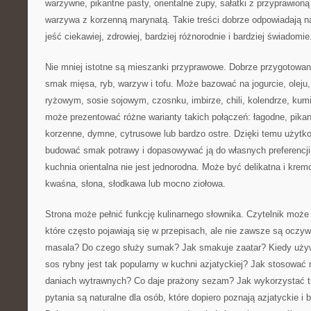
warzywne, pikantne pasty, orientalne zupy, sałatki z przyprawion
warzywa z korzenną marynatą. Takie treści dobrze odpowiadają n
jeść ciekawiej, zdrowiej, bardziej różnorodnie i bardziej świadomie
Nie mniej istotne są mieszanki przyprawowe. Dobrze przygotowan
smak mięsa, ryb, warzyw i tofu. Może bazować na jogurcie, oleju,
ryżowym, sosie sojowym, czosnku, imbirze, chili, kolendrze, kum
może prezentować różne warianty takich połączeń: łagodne, pika
korzenne, dymne, cytrusowe lub bardzo ostre. Dzięki temu użyt
budować smak potrawy i dopasowywać ją do własnych preferencji
kuchnia orientalna nie jest jednorodna. Może być delikatna i kremo
kwaśna, słona, słodkawa lub mocno ziołowa.
Strona może pełnić funkcję kulinarnego słownika. Czytelnik może 
które często pojawiają się w przepisach, ale nie zawsze są oczy
masala? Do czego służy sumak? Jak smakuje zaatar? Kiedy uży
sos rybny jest tak popularny w kuchni azjatyckiej? Jak stosowa
daniach wytrawnych? Co daje prażony sezam? Jak wykorzystać t
pytania są naturalne dla osób, które dopiero poznają azjatyckie i