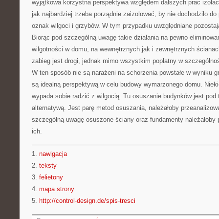
wyjątkowa korzystna perspektywa względem dalszych prac izola
jak najbardziej trzeba porządnie zaizolować, by nie dochodziło 
oznak wilgoci i grzybów. W tym przypadku uwzględniane pozostaj
Biorąc pod szczególną uwagę takie działania na pewno eliminowa
wilgotności w domu, na wewnętrznych jak i zewnętrznych ścianach
zabieg jest drogi, jednak mimo wszystkim popłatny w szczególno
W ten sposób nie są narażeni na schorzenia powstałe w wyniku g
są idealną perspektywą w celu budowy wymarzonego domu. Niekie
wypada sobie radzić z wilgocią. Tu osuszanie budynków jest po
alternatywą. Jest parę metod osuszania, należałoby przeanalizowa
szczególną uwagę osuszone ściany oraz fundamenty należałoby 
ich.
1.
nawigacja
2.
teksty
3.
felietony
4.
mapa strony
5.
http://control-design.de/spis-tresci