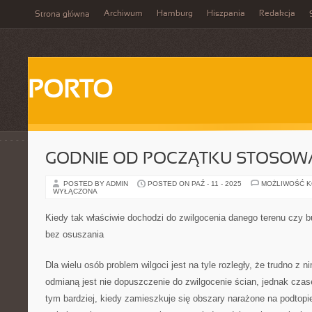
Archiwum
Hamburg
Hiszpania
Redakcja
Strona główna
PORTO
GODNIE OD POCZĄTKU STOSOWA
POSTED BY ADMIN
POSTED ON PAŹ - 11 - 2025
MOŻLIWOŚĆ 
WYŁĄCZONA
Kiedy tak właściwie dochodzi do zwilgocenia danego terenu czy 
bez osuszania
Dla wielu osób problem wilgoci jest na tyle rozległy, że trudno z 
odmianą jest nie dopuszczenie do zwilgocenie ścian, jednak czase
tym bardziej, kiedy zamieszkuje się obszary narażone na podtopi