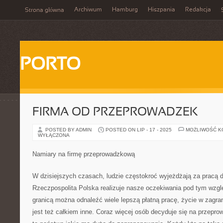
Archiwum
Hamburg
Hiszpania
Redakcja
Strona główna
PORTO
FIRMA OD PRZEPROWADZEK
POSTED BY ADMIN
POSTED ON LIP - 17 - 2025
MOŻLIWOŚĆ 
WYŁĄCZONA
Namiary na firmę przeprowadzkową
W dzisiejszych czasach, ludzie częstokroć wyjeżdżają za pracą 
Rzeczpospolita Polska realizuje nasze oczekiwania pod tym wzgl
granicą można odnaleźć wiele lepszą płatną pracę, życie w zagr
jest też całkiem inne. Coraz więcej osób decyduje się na przepr