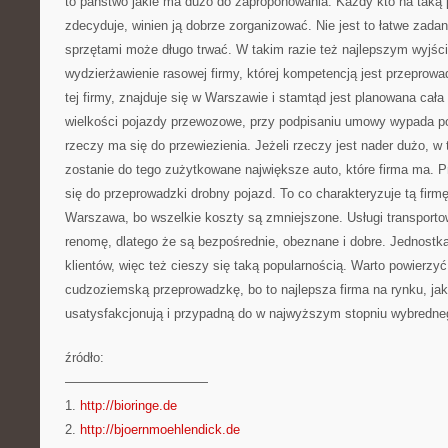
to państwo jakie ma dużo do zaproponowania. Każdy kto na taką
zdecyduje, winien ją dobrze zorganizować. Nie jest to łatwe zadani
sprzętami może długo trwać. W takim razie też najlepszym wyjście
wydzierżawienie rasowej firmy, której kompetencją jest przeprow
tej firmy, znajduje się w Warszawie i stamtąd jest planowana cała
wielkości pojazdy przewozowe, przy podpisaniu umowy wypada po
rzeczy ma się do przewiezienia. Jeżeli rzeczy jest nader dużo, 
zostanie do tego zużytkowane największe auto, które firma ma. P
się do przeprowadzki drobny pojazd. To co charakteryzuje tą firmę
Warszawa, bo wszelkie koszty są zmniejszone. Usługi transport
renomę, dlatego że są bezpośrednie, obeznane i dobre. Jednostk
klientów, więc też cieszy się taką popularnością. Warto powierzyć
cudzoziemską przeprowadzkę, bo to najlepsza firma na rynku, jak
usatysfakcjonują i przypadną do w najwyższym stopniu wybredne
źródło:
———————————
1.
http://bioringe.de
2.
http://bjoernmoehlendick.de