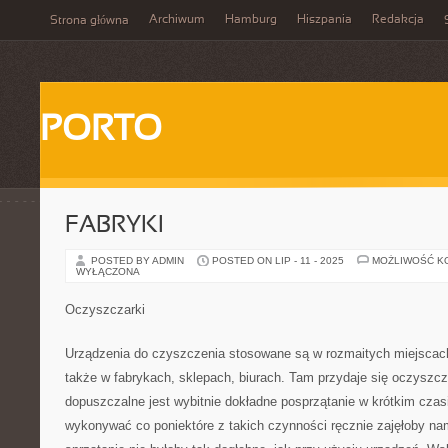
Archiwum
Hamburg
Hiszpania
Redakcja
Strona główna
PORTO
FABRYKI
POSTED BY ADMIN
POSTED ON LIP - 11 - 2025
MOŻLIWOŚĆ K
WYŁĄCZONA
Oczyszczarki
Urządzenia do czyszczenia stosowane są w rozmaitych miejscach
także w fabrykach, sklepach, biurach. Tam przydaje się oczyszcz
dopuszczalne jest wybitnie dokładne posprzątanie w krótkim cza
wykonywać co poniektóre z takich czynności ręcznie zajęłoby nam