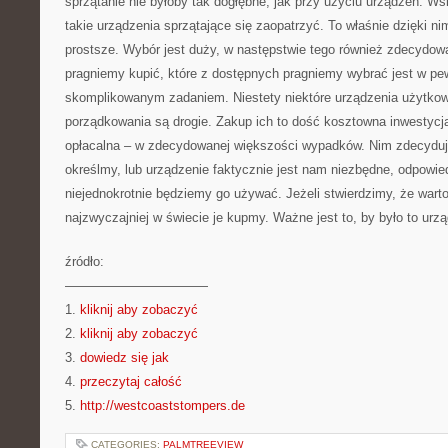
sprzątanie nie byłoby tak dogłębne, jak przy użyciu urządzeń. Ws
takie urządzenia sprzątające się zaopatrzyć. To właśnie dzięki ni
prostsze. Wybór jest duży, w następstwie tego również zdecydowa
pragniemy kupić, które z dostępnych pragniemy wybrać jest w 
skomplikowanym zadaniem. Niestety niektóre urządzenia użytko
porządkowania są drogie. Zakup ich to dość kosztowna inwestycja
opłacalna – w zdecydowanej większości wypadków. Nim zdecyduj
określmy, lub urządzenie faktycznie jest nam niezbędne, odpowie
niejednokrotnie będziemy go używać. Jeżeli stwierdzimy, że warto
najzwyczajniej w świecie je kupmy. Ważne jest to, by było to urzą
źródło:
———————————
1.
kliknij aby zobaczyć
2.
kliknij aby zobaczyć
3.
dowiedz się jak
4.
przeczytaj całość
5.
http://westcoaststompers.de
CATEGORIES:
PALMTREEVIEW