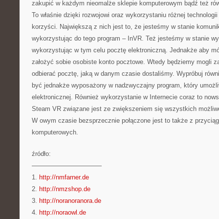
zakupić w każdym nieomalże sklepie komputerowym bądź też równ
To właśnie dzięki rozwojowi oraz wykorzystaniu różnej technologii
korzyści. Największą z nich jest to, że jesteśmy w stanie komun
wykorzystując do tego program – InVR. Też jesteśmy w stanie wy
wykorzystując w tym celu pocztę elektroniczną. Jednakże aby mó
założyć sobie osobiste konto pocztowe. Wtedy będziemy mogli z
odbierać pocztę, jaką w danym czasie dostaliśmy. Wypróbuj rów
być jednakże wyposażony w nadzwyczajny program, który umożliw
elektronicznej. Również wykorzystanie w Internecie coraz to nows
Steam VR związane jest ze zwiększeniem się wszystkich możliwoś
W owym czasie bezsprzecznie połączone jest to także z przyci
komputerowych.
źródło:
———————————
1.
http://nmfarner.de
2.
http://nmzshop.de
3.
http://noranoranora.de
4.
http://noraowl.de