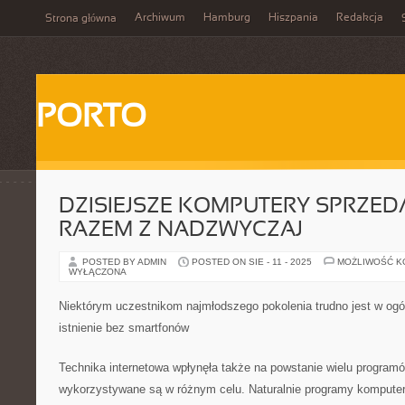
Archiwum
Hamburg
Hiszpania
Redakcja
Strona główna
PORTO
DZISIEJSZE KOMPUTERY SPRZE
RAZEM Z NADZWYCZAJ
POSTED BY ADMIN
POSTED ON SIE - 11 - 2025
MOŻLIWOŚĆ 
WYŁĄCZONA
Niektórym uczestnikom najmłodszego pokolenia trudno jest w og
istnienie bez smartfonów
Technika internetowa wpłynęła także na powstanie wielu program
wykorzystywane są w różnym celu. Naturalnie programy kompute