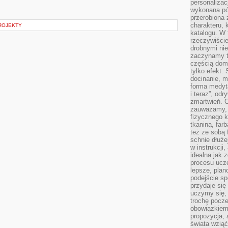
personalizac
wykonana pó
przerobiona 
charakteru, 
PROJEKTY
katalogu. W 
rzeczywiście
drobnymi ni
zaczynamy tr
częścią domo
tylko efekt.
docinanie, m
forma medyt
i teraz”, od
zmartwień. C
zauważamy, 
fizycznego 
tkaniną, far
też ze sobą 
schnie dłuże
w instrukcji
idealna jak 
procesu ucze
lepsze, plan
podejście sp
przydaje się
uczymy się,
trochę pocz
obowiązkiem 
propozycja,
świata wziąć