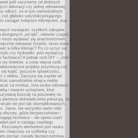
awet jeśli zaczniemy od drobnych
tych dekoracji czy jednej odnowionej
my odkryć, że w tym samodzielnym
st coś głęboko satysfakcjonującego.
no zastąpić kolejnym kliknięciem „kup
owych rozwiązań, szybkich zakupów
ug dostępnych „od ręki”, robienie czegoś
e może wydawać się anachronizmem.
oręcznie odnawiać krzesło, skoro nowe
ić w kilka kliknięć? Po co uczyć się
tryki czy hydrauliki, jeśli wystarczy
o fachowca? A jednak ruch DIY – „zrób
 się świetnie, a coraz więcej osób
własnoręczne projekty przynoszą coś,
 się kupić: poczucie sprawczości,
ć z efektu. Zaczyna się zwykle od
 Ktoś samodzielnie skręca meble
łacać za montaż, inna osoba odświeża
 farbą i nowymi uchwytami, ktoś
ieużywaną koszulę na poszewkę na
e pierwsze doświadczenia pokazują, że
 wcale nie jest tak skomplikowanych,
je. Jasne, nie wszystko warto robić
 obszary, gdzie bezpieczeństwo i
magają fachowca – ale spora część
dań jest w zasięgu zwykłego
. Kluczowym elementem jest nauka
im chwycimy za szlifierkę czy
warto poznać zasady bezpieczeństwa,