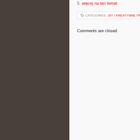
5.
więcej na ten temat
CATEGORIES:
DIY I KREATYWNE 
Comments are closed.