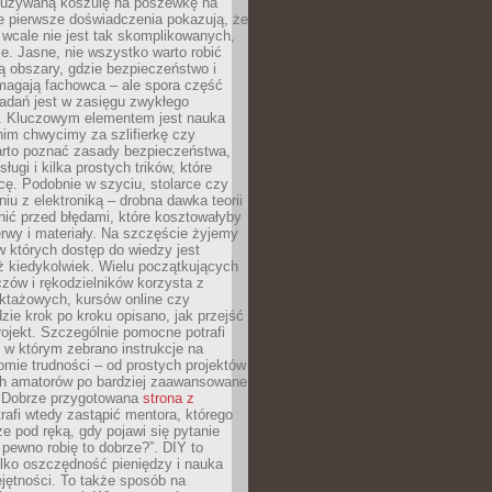
ieużywaną koszulę na poszewkę na
e pierwsze doświadczenia pokazują, że
 wcale nie jest tak skomplikowanych,
je. Jasne, nie wszystko warto robić
 obszary, gdzie bezpieczeństwo i
magają fachowca – ale spora część
dań jest w zasięgu zwykłego
. Kluczowym elementem jest nauka
im chwycimy za szlifierkę czy
warto poznać zasady bezpieczeństwa,
sługi i kilka prostych trików, które
acę. Podobnie w szyciu, stolarce czy
iu z elektroniką – drobna dawka teorii
onić przed błędami, które kosztowałyby
rwy i materiały. Na szczęście żyjemy
 których dostęp do wiedzy jest
iż kiedykolwiek. Wielu początkujących
zów i rękodzielników korzysta z
uktażowych, kursów online czy
dzie krok po kroku opisano, jak przejść
rojekt. Szczególnie pomocne potrafi
 w którym zebrano instrukcje na
mie trudności – od prostych projektów
ch amatorów po bardziej zaawansowane
. Dobrze przygotowana
strona z
rafi wtedy zastąpić mentora, którego
 pod ręką, gdy pojawi się pytanie
 pewno robię to dobrze?”. DIY to
ylko oszczędność pieniędzy i nauka
jętności. To także sposób na