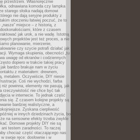
ję przestrzeni. Własnoręcznie
łka, odnawiana komoda czy lampka
ze starego słoika nadają domowi
którego nie dają seryjne produkty z
takim otoczeniu łatwiej poczuć, że to
 „nasze” miejsce – z historią, z
edoskonałościami, które z czasem
aktować jak urok, a nie wadę. Istotną
wych projektów jest też proces, a nie
 Samo planowanie, mierzenie,
alowanie czy szycie potrafi działać jak
acji. Wymaga skupienia, obecności „tu
rywa uwagę od ekranów i codziennych
zęsto dopiero w trakcie takiej pracy
jak bardzo brakuje nam w życiu
kontaktu z materiałem: drewnem,
bą, metalem. Oczywiście, DIY niesie
frustracje. Coś nie wychodzi, farba
j niż powinna, elementy nie pasują, jak
, a rzeczywistość nie chce być tak
zdjęcia w internecie. To jednak część
nia się. Z czasem kolejne projekty są
owanie bardziej realistyczne, a
okojniejsze. Zyskana cierpliwość
 później w innych dziedzinach życia, bo
 że na sensowne efekty trzeba zwykle
ekać. Domowe projekty DIY nie są
ani testem zaradności. To raczej
 aby chociaż część otaczającego nas
 w swoje ręce: dosłownie i w