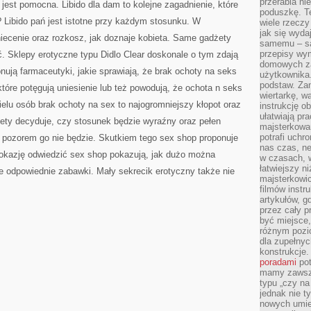
przerabia n
 jest pomocna. Libido dla dam to kolejne zagadnienie, które
poduszkę. T
? Libido pań jest istotne przy każdym stosunku. W
wiele rzeczy
jak się wyda
iecenie oraz rozkosz, jak doznaje kobieta. Same gadżety
samemu – są
przepisy wy
ć. Sklepy erotyczne typu Didlo Clear doskonale o tym zdają
domowych za
nują farmaceutyki, jakie sprawiają, że brak ochoty na seks
użytkownika
podstaw. Zan
które potęgują uniesienie lub też powodują, że ochota n seks
wiertarkę, 
wielu osób brak ochoty na sex to najogromniejszy kłopot oraz
instrukcję ob
ułatwiają pr
iety decyduje, czy stosunek będzie wyraźny oraz pełen
majsterkowan
potrafi uchr
 pozorem go nie będzie. Skutkiem tego sex shop proponuje
nas czas, ne
okazję odwiedzić sex shop pokazują, jak dużo można
w czasach, w
łatwiejszy n
e odpowiednie zabawki. Mały sekrecik erotyczny także nie
majsterkowic
filmów instr
artykułów, g
przez cały p
być miejsce,
różnym pozio
dla zupełny
konstrukcje
poradami
pot
mamy zawsze
typu „czy na
jednak nie t
nowych umie