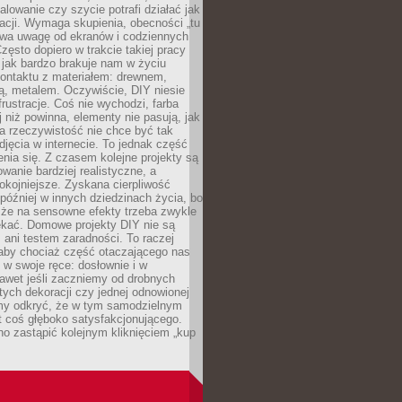
alowanie czy szycie potrafi działać jak
acji. Wymaga skupienia, obecności „tu
rywa uwagę od ekranów i codziennych
zęsto dopiero w trakcie takiej pracy
jak bardzo brakuje nam w życiu
kontaktu z materiałem: drewnem,
bą, metalem. Oczywiście, DIY niesie
frustracje. Coś nie wychodzi, farba
j niż powinna, elementy nie pasują, jak
, a rzeczywistość nie chce być tak
zdjęcia w internecie. To jednak część
nia się. Z czasem kolejne projekty są
owanie bardziej realistyczne, a
okojniejsze. Zyskana cierpliwość
 później w innych dziedzinach życia, bo
 że na sensowne efekty trzeba zwykle
ekać. Domowe projekty DIY nie są
ani testem zaradności. To raczej
 aby chociaż część otaczającego nas
 w swoje ręce: dosłownie i w
awet jeśli zaczniemy od drobnych
tych dekoracji czy jednej odnowionej
my odkryć, że w tym samodzielnym
st coś głęboko satysfakcjonującego.
no zastąpić kolejnym kliknięciem „kup