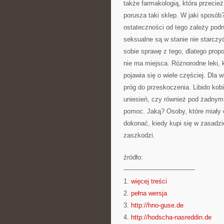
także farmakologią, która przecież
porusza taki sklep. W jaki sposób
ostateczności od tego zależy podn
seksualne są w stanie nie starczy
sobie sprawę z tego, dlatego propo
nie ma miejsca. Różnorodne leki, 
pojawia się o wiele częściej. Dla 
próg do przeskoczenia. Libido kob
uniesień, czy również pod żadnym
pomoc. Jaką? Osoby, które miały 
dokonać, kiedy kupi się w zasadzi
zaszkodzi.
źródło:
———————————
1.
więcej treści
2.
pełna wersja
3.
http://hno-guse.de
4.
http://hodscha-nasreddin.de