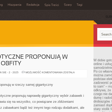
rg
Hiszpania
Redakcja
Szary
Tagi
Spis Treści
SUB
OTYCZNE PROPONUJĄ W
W dobie got
 OBFITY
online i usł
samodzielni
Po co własn
DZIŚ
SIE - 2 - 2025
MOŻLIWOŚĆ KOMENTOWANIA
ZOSTAŁA
można zamów
SKLEPY
EROTYCZNE
podstaw elek
PROPONUJĄ
zadzwonić p
W
oponują w rzeczy samej gigantyczny
GRUNCIE
to sam” – ma
RZECZY
odkrywa, że 
OBFITY
czego nie da
otyczne proponują naprawdę gigantyczny wybór zabawek i
dumę i radoś
drobiazgów.
awia się na wszystko, co powiązane ze zbliżeniami
zamiast dop
ko z zabawkami bądź też innymi tego rodzaju dodatkami, ale
stary stolik