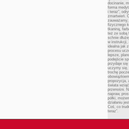
docinanie, m
forma medyt
i teraz”, od
zmartwień. C
zauważamy, 
fizycznego 
tkaniną, far
też ze sobą 
schnie dłuże
w instrukcji
idealna jak 
procesu ucze
lepsze, plan
podejście sp
przydaje się
uczymy się,
trochę pocz
obowiązkiem 
propozycja,
świata wziąć
przenośni. N
napraw, pros
półki, może
działaniu je
Coś, co trud
teraz”.