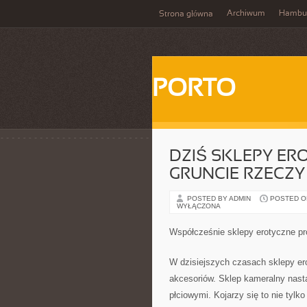
Archiwum
Hambu
Strona główna
PORTO
DZIŚ SKLEPY ER
GRUNCIE RZECZY
POSTED BY ADMIN
POSTED ON 
WYŁĄCZONA
Współcześnie sklepy erotyczne pr
W dzisiejszych czasach sklepy er
akcesoriów. Sklep kameralny nast
płciowymi. Kojarzy się to nie tyl