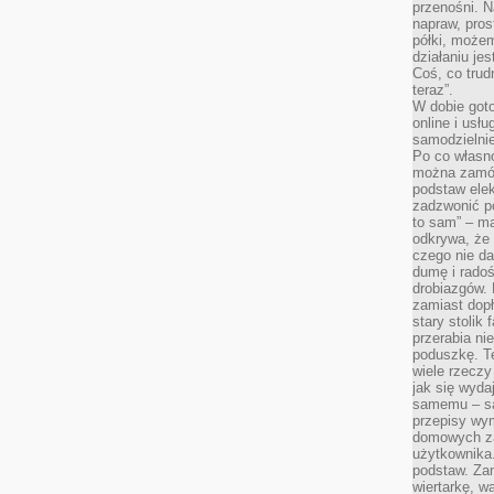
przenośni. N
napraw, pros
półki, może
działaniu je
Coś, co trud
teraz”.
W dobie got
online i usł
samodzielni
Po co własn
można zamów
podstaw elek
zadzwonić p
to sam” – ma
odkrywa, że 
czego nie da
dumę i radoś
drobiazgów.
zamiast dop
stary stolik
przerabia n
poduszkę. T
wiele rzeczy
jak się wyda
samemu – są
przepisy wy
domowych za
użytkownika
podstaw. Zan
wiertarkę, 