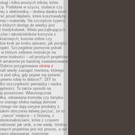
sługi i kilka prostych trików, które
acę. Podobnie w szyciu, stolarce czy
iu z elektroniką – drobna dawka teorii
onić przed błędami, które kosztowałyby
rwy i materiały. Na szczęście żyjemy
 których dostęp do wiedzy jest
iż kiedykolwiek. Wielu początkujących
zów i rękodzielników korzysta z
uktażowych, kursów online czy
dzie krok po kroku opisano, jak przejść
rojekt. Szczególnie pomocne potrafi
 w którym zebrano instrukcje na
mie trudności – od prostych projektów
ch amatorów po bardziej zaawansowane
. Dobrze przygotowana
strona z
rafi wtedy zastąpić mentora, którego
 pod ręką, gdy pojawi się pytanie
 pewno robię to dobrze?”. DIY to
ylko oszczędność pieniędzy i nauka
jętności. To także sposób na
ję przestrzeni. Własnoręcznie
łka, odnawiana komoda czy lampka
ze starego słoika nadają domowi
którego nie dają seryjne produkty z
takim otoczeniu łatwiej poczuć, że to
 „nasze” miejsce – z historią, z
edoskonałościami, które z czasem
aktować jak urok, a nie wadę. Istotną
wych projektów jest też proces, a nie
 Samo planowanie, mierzenie,