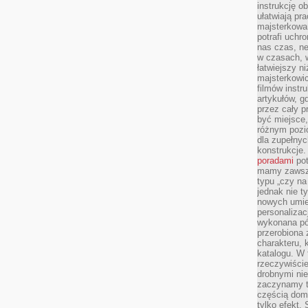
instrukcję ob
ułatwiają pr
majsterkowan
potrafi uchr
nas czas, ne
w czasach, w
łatwiejszy n
majsterkowic
filmów instr
artykułów, g
przez cały p
być miejsce,
różnym pozio
dla zupełny
konstrukcje
poradami
pot
mamy zawsze
typu „czy na
jednak nie t
nowych umie
personalizac
wykonana pó
przerobiona 
charakteru, 
katalogu. W 
rzeczywiście
drobnymi ni
zaczynamy tr
częścią domo
tylko efekt.