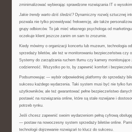
zminimalizować wybierając sprawdzone rozwiązania IT o wysoki
Jakie trendy warto dziś śledzić?
Dynamiczny rozwój sztucznej intel
pozwala nie tylko przewidywać frekwencję, ale także personalizo
grupy odbiorców. To jak mieć własnego psychologa od marketing
oczekuje klient jeszcze zanim on sam to zrozumie.
Kiedy mówimy o organizacji koncertu lub muzeum, technologia odg
sprzedaży biletów, ale też w monitorowaniu bezpieczeństwa czy op
Systemy do zarządzania ruchem tłumu czy kamery monitorujące z 
codzienność. Wszystko po to, by zapewnić komfort i bezpieczeń
Podsumowując — wybór odpowiedniej platformy do sprzedaży bil
sukcesu każdego wydarzenia. Taki system musi być nie tylko funkc
użytkowników, ale też gwarantować pełne bezpieczeństwo danych 
postawić na rozwiązania online, które są stale rozwijane i dost
potrzeb rynku.
Jeśli chcesz zapewnić swoim wydarzeniom pełną cyfrową obsług
— postaw na nowoczesny system sprzedaży biletów online. Pami
technologii dojrzewanie rozwiązań to klucz do sukcesu.