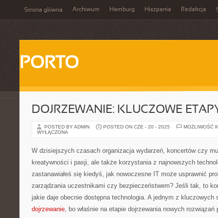
Archiwum
Hamburg
Hiszpania
Redakcja
Strona główna
PORTO
DOJRZEWANIE: KLUCZOWE ETAPY
POSTED BY ADMIN
POSTED ON CZE - 20 - 2025
MOŻLIWOŚĆ 
WYŁĄCZONA
W dzisiejszych czasach organizacja wydarzeń, koncertów czy m
kreatywności i pasji, ale także korzystania z najnowszych techn
zastanawiałeś się kiedyś, jak nowoczesne IT może usprawnić pro
zarządzania uczestnikami czy bezpieczeństwem? Jeśli tak, to ko
jakie daje obecnie dostępna technologia. A jednym z kluczowych 
dojrzewanie
, bo właśnie na etapie dojrzewania nowych rozwiązań 