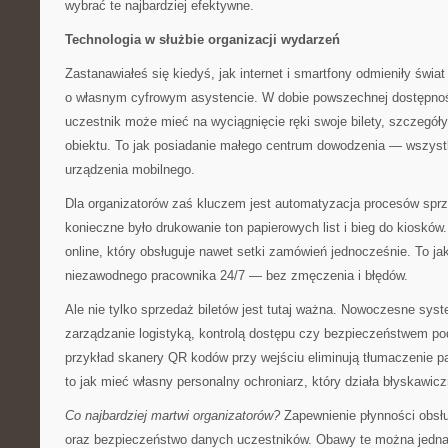
wybrać te najbardziej efektywne.
Technologia w służbie organizacji wydarzeń
Zastanawiałeś się kiedyś, jak internet i smartfony odmieniły świ
o własnym cyfrowym asystencie. W dobie powszechnej dostępno
uczestnik może mieć na wyciągnięcie ręki swoje bilety, szczegó
obiektu. To jak posiadanie małego centrum dowodzenia — wszyst
urządzenia mobilnego.
Dla organizatorów zaś kluczem jest automatyzacja procesów sprze
konieczne było drukowanie ton papierowych list i bieg do kioskó
online, który obsługuje nawet setki zamówień jednocześnie. To ja
niezawodnego pracownika 24/7 — bez zmęczenia i błędów.
Ale nie tylko sprzedaż biletów jest tutaj ważna. Nowoczesne sys
zarządzanie logistyką, kontrolą dostępu czy bezpieczeństwem p
przykład skanery QR kodów przy wejściu eliminują tłumaczenie p
to jak mieć własny personalny ochroniarz, który działa błyskawicz
Co najbardziej martwi organizatorów?
Zapewnienie płynności obs
oraz bezpieczeństwo danych uczestników. Obawy te można jedna