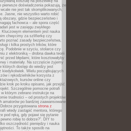
ieużywaną koszulę na poszewkę na
e pierwsze doświadczenia pokazują, że
 wcale nie jest tak skomplikowanych,
je. Jasne, nie wszystko warto robić
 obszary, gdzie bezpieczeństwo i
magają fachowca – ale spora część
dań jest w zasięgu zwykłego
. Kluczowym elementem jest nauka
im chwycimy za szlifierkę czy
warto poznać zasady bezpieczeństwa,
sługi i kilka prostych trików, które
acę. Podobnie w szyciu, stolarce czy
iu z elektroniką – drobna dawka teorii
onić przed błędami, które kosztowałyby
rwy i materiały. Na szczęście żyjemy
 których dostęp do wiedzy jest
iż kiedykolwiek. Wielu początkujących
zów i rękodzielników korzysta z
uktażowych, kursów online czy
dzie krok po kroku opisano, jak przejść
rojekt. Szczególnie pomocne potrafi
 w którym zebrano instrukcje na
mie trudności – od prostych projektów
ch amatorów po bardziej zaawansowane
. Dobrze przygotowana
strona z
rafi wtedy zastąpić mentora, którego
 pod ręką, gdy pojawi się pytanie
 pewno robię to dobrze?”. DIY to
ylko oszczędność pieniędzy i nauka
jętności. To także sposób na