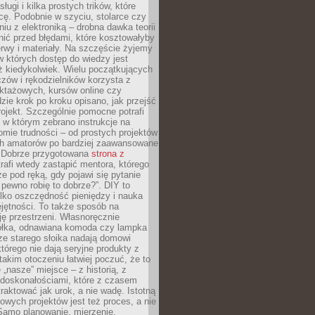
sługi i kilka prostych trików, które
acę. Podobnie w szyciu, stolarce czy
iu z elektroniką – drobna dawka teorii
onić przed błędami, które kosztowałyby
rwy i materiały. Na szczęście żyjemy
 których dostęp do wiedzy jest
iż kiedykolwiek. Wielu początkujących
zów i rękodzielników korzysta z
uktażowych, kursów online czy
dzie krok po kroku opisano, jak przejść
rojekt. Szczególnie pomocne potrafi
 w którym zebrano instrukcje na
mie trudności – od prostych projektów
ch amatorów po bardziej zaawansowane
. Dobrze przygotowana
strona z
rafi wtedy zastąpić mentora, którego
 pod ręką, gdy pojawi się pytanie
 pewno robię to dobrze?”. DIY to
ylko oszczędność pieniędzy i nauka
jętności. To także sposób na
ję przestrzeni. Własnoręcznie
łka, odnawiana komoda czy lampka
ze starego słoika nadają domowi
którego nie dają seryjne produkty z
takim otoczeniu łatwiej poczuć, że to
 „nasze” miejsce – z historią, z
edoskonałościami, które z czasem
aktować jak urok, a nie wadę. Istotną
wych projektów jest też proces, a nie
 Samo planowanie, mierzenie,