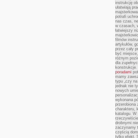
instrukcję ob
ułatwiają pr
majsterkowan
potrafi uchr
nas czas, ne
w czasach, w
łatwiejszy n
majsterkowic
filmów instr
artykułów, g
przez cały p
być miejsce,
różnym pozio
dla zupełny
konstrukcje
poradami
pot
mamy zawsze
typu „czy na
jednak nie t
nowych umie
personalizac
wykonana pó
przerobiona 
charakteru, 
katalogu. W 
rzeczywiście
drobnymi ni
zaczynamy tr
częścią domo
tylko efekt.