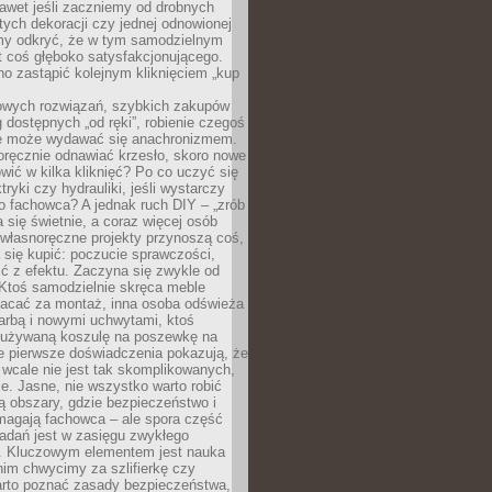
awet jeśli zaczniemy od drobnych
tych dekoracji czy jednej odnowionej
my odkryć, że w tym samodzielnym
st coś głęboko satysfakcjonującego.
no zastąpić kolejnym kliknięciem „kup
owych rozwiązań, szybkich zakupów
ug dostępnych „od ręki”, robienie czegoś
e może wydawać się anachronizmem.
oręcznie odnawiać krzesło, skoro nowe
ić w kilka kliknięć? Po co uczyć się
tryki czy hydrauliki, jeśli wystarczy
o fachowca? A jednak ruch DIY – „zrób
 się świetnie, a coraz więcej osób
własnoręczne projekty przynoszą coś,
 się kupić: poczucie sprawczości,
ć z efektu. Zaczyna się zwykle od
 Ktoś samodzielnie skręca meble
łacać za montaż, inna osoba odświeża
 farbą i nowymi uchwytami, ktoś
ieużywaną koszulę na poszewkę na
e pierwsze doświadczenia pokazują, że
 wcale nie jest tak skomplikowanych,
je. Jasne, nie wszystko warto robić
 obszary, gdzie bezpieczeństwo i
magają fachowca – ale spora część
dań jest w zasięgu zwykłego
. Kluczowym elementem jest nauka
im chwycimy za szlifierkę czy
warto poznać zasady bezpieczeństwa,