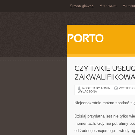
Archiwum
Hambu
Strona główna
PORTO
CZY TAKIE USŁUG
ZAKWALIFIKOWA
POSTED BY ADMIN
POSTED ON 
WYŁĄCZONA
Niejednokrotnie można spotkać si
Dzisiaj przydatna jest nie tylko w
momentach. Gdy nie potrafimy pod
od żadnego znajomego – wtedy age