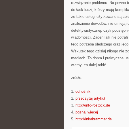
rozwiązanie problemu. Na pewno te
do łask ludzi, którzy mają komplika
że takie usługi użytkowane są cor
znalezienie dowodów, nie umieją ro
detektywistycznej, czyli podstępn
wiadomości. Żaden laik nie potraf
tego potrzeba śledczego oraz jego
Wskutek tego dzisiaj nikogo nie 
mediach. To dobra i praktyczna us
wiemy, co dalej robić.
źródło:
———————————
1.
odnośnik
2.
przeczytaj artykuł
3.
http://info-rostock.de
4.
poznaj więcej
5.
http://inkabrammer.de