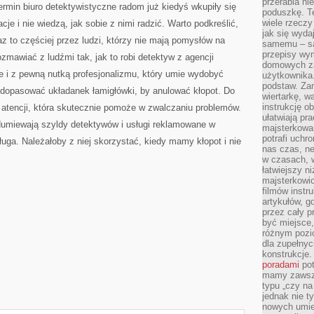
przerabia n
rmin biuro detektywistyczne radom już kiedyś wkupiły się
poduszkę. T
wiele rzeczy
cje i nie wiedzą, jak sobie z nimi radzić. Warto podkreślić,
jak się wyda
az to częściej przez ludzi, którzy nie mają pomysłów na
samemu – są
przepisy wy
zmawiać z ludźmi tak, jak to robi detektyw z agencji
domowych za
ie i z pewną nutką profesjonalizmu, który umie wydobyć
użytkownika
podstaw. Zan
i dopasować układanek łamigłówki, by anulować kłopot. Do
wiertarkę, 
instrukcję ob
 atencji, która skutecznie pomoże w zwalczaniu problemów.
ułatwiają pr
zdumiewają szyldy detektywów i usługi reklamowane w
majsterkowan
potrafi uchr
ługa. Należałoby z niej skorzystać, kiedy mamy kłopot i nie
nas czas, ne
w czasach, w
łatwiejszy n
majsterkowic
filmów instr
artykułów, g
przez cały p
być miejsce,
różnym pozio
dla zupełny
konstrukcje
poradami
pot
mamy zawsze
typu „czy na
jednak nie t
nowych umie