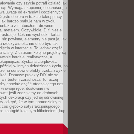
alowanie czy szycie potrafi działać jak
acji. Wymaga skupienia, obecności „tu
rywa uwagę od ekranów i codziennych
zęsto dopiero w trakcie takiej pracy
jak bardzo brakuje nam w życiu
kontaktu z materiałem: drewnem,
bą, metalem. Oczywiście, DIY niesie
frustracje. Coś nie wychodzi, farba
j niż powinna, elementy nie pasują, jak
, a rzeczywistość nie chce być tak
zdjęcia w internecie. To jednak część
nia się. Z czasem kolejne projekty są
owanie bardziej realistyczne, a
okojniejsze. Zyskana cierpliwość
 później w innych dziedzinach życia, bo
 że na sensowne efekty trzeba zwykle
ekać. Domowe projekty DIY nie są
ani testem zaradności. To raczej
 aby chociaż część otaczającego nas
 w swoje ręce: dosłownie i w
awet jeśli zaczniemy od drobnych
tych dekoracji czy jednej odnowionej
my odkryć, że w tym samodzielnym
st coś głęboko satysfakcjonującego.
no zastąpić kolejnym kliknięciem „kup