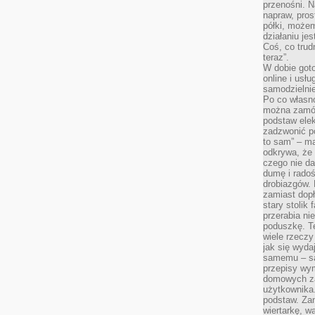
przenośni. N
napraw, pros
półki, może
działaniu je
Coś, co trud
teraz”.
W dobie got
online i usł
samodzielni
Po co własn
można zamów
podstaw elek
zadzwonić p
to sam” – ma
odkrywa, że 
czego nie da
dumę i radoś
drobiazgów.
zamiast dop
stary stolik
przerabia n
poduszkę. T
wiele rzeczy
jak się wyda
samemu – są
przepisy wy
domowych za
użytkownika
podstaw. Zan
wiertarkę, 