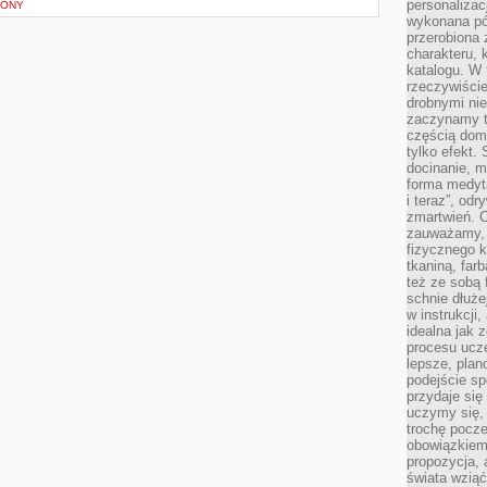
personalizac
KONY
wykonana pó
przerobiona 
charakteru, 
katalogu. W 
rzeczywiście
drobnymi ni
zaczynamy tr
częścią domo
tylko efekt.
docinanie, m
forma medyt
i teraz”, od
zmartwień. C
zauważamy, 
fizycznego 
tkaniną, far
też ze sobą 
schnie dłuże
w instrukcji
idealna jak 
procesu ucze
lepsze, plan
podejście sp
przydaje się
uczymy się,
trochę pocz
obowiązkiem 
propozycja,
świata wziąć