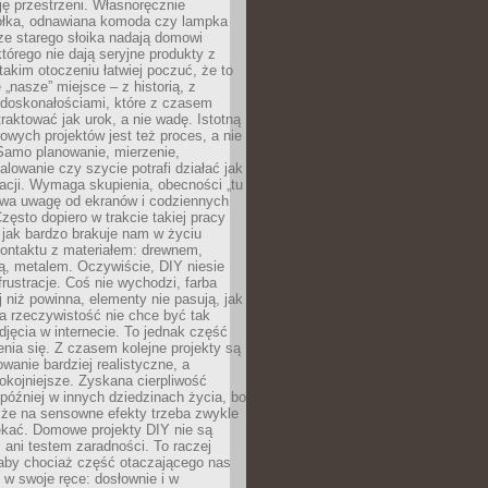
ję przestrzeni. Własnoręcznie
łka, odnawiana komoda czy lampka
ze starego słoika nadają domowi
którego nie dają seryjne produkty z
takim otoczeniu łatwiej poczuć, że to
 „nasze” miejsce – z historią, z
edoskonałościami, które z czasem
aktować jak urok, a nie wadę. Istotną
wych projektów jest też proces, a nie
 Samo planowanie, mierzenie,
alowanie czy szycie potrafi działać jak
acji. Wymaga skupienia, obecności „tu
rywa uwagę od ekranów i codziennych
zęsto dopiero w trakcie takiej pracy
jak bardzo brakuje nam w życiu
kontaktu z materiałem: drewnem,
bą, metalem. Oczywiście, DIY niesie
frustracje. Coś nie wychodzi, farba
j niż powinna, elementy nie pasują, jak
, a rzeczywistość nie chce być tak
zdjęcia w internecie. To jednak część
nia się. Z czasem kolejne projekty są
owanie bardziej realistyczne, a
okojniejsze. Zyskana cierpliwość
 później w innych dziedzinach życia, bo
 że na sensowne efekty trzeba zwykle
ekać. Domowe projekty DIY nie są
ani testem zaradności. To raczej
 aby chociaż część otaczającego nas
 w swoje ręce: dosłownie i w