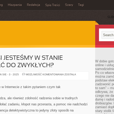
rg
Hiszpania
Redakcja
Szary
Tagi
Spis Treści
SUB
I JESTEŚMY W STANIE
W dobie got
Ć DO ZWYKŁYCH?
online i usł
samodzielni
Po co własn
CZY
SIE - 3 - 2025
MOŻLIWOŚĆ KOMENTOWANIA
ZOSTAŁA
można zamów
TAKIE
USŁUGI
podstaw elek
JESTEŚMY
zadzwonić p
W
ę w Internecie z takim pytaniem czym tak
to sam” – ma
STANIE
ZAKWALIFIKOWAĆ
odkrywa, że 
DO
czego nie da
ZWYKŁYCH?
iedza, ale również zdolność radzenia sobie w trudnych
dumę i radoś
drobiazgów.
ołać zadaniu, kłopot nas przerasta, a pomoc nie nadchodzi
zamiast dop
ncja detektywistyczna to jedyny złoty sposób na
stary stolik