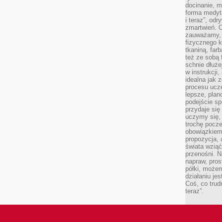
docinanie, m
forma medyt
i teraz”, od
zmartwień. C
zauważamy, 
fizycznego 
tkaniną, far
też ze sobą 
schnie dłuże
w instrukcji
idealna jak 
procesu ucze
lepsze, plan
podejście sp
przydaje się
uczymy się,
trochę pocz
obowiązkiem 
propozycja,
świata wziąć
przenośni. N
napraw, pros
półki, może
działaniu je
Coś, co trud
teraz”.