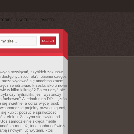
SCRIBE
FACEBOOK
TWITTER
owych rozwiązań, szybkich zakupów
ug dostępnych „od ręki”, robienie czegoś
e może wydawać się anachronizmem.
oręcznie odnawiać krzesło, skoro nowe
ić w kilka kliknięć? Po co uczyć się
tryki czy hydrauliki, jeśli wystarczy
o fachowca? A jednak ruch DIY – „zrób
 się świetnie, a coraz więcej osób
własnoręczne projekty przynoszą coś,
 się kupić: poczucie sprawczości,
ć z efektu. Zaczyna się zwykle od
 Ktoś samodzielnie skręca meble
łacać za montaż, inna osoba odświeża
 farbą i nowymi uchwytami, ktoś