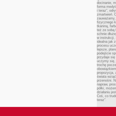
docinanie, m
forma medyt
i teraz”, od
zmartwień. C
zauważamy, 
fizycznego 
tkaniną, far
też ze sobą 
schnie dłuże
w instrukcji
idealna jak 
procesu ucze
lepsze, plan
podejście sp
przydaje się
uczymy się,
trochę pocz
obowiązkiem 
propozycja,
świata wziąć
przenośni. N
napraw, pros
półki, może
działaniu je
Coś, co trud
teraz”.