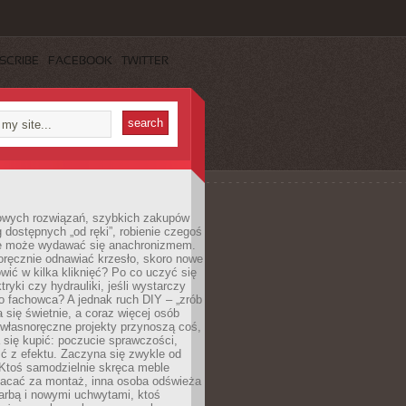
SCRIBE
FACEBOOK
TWITTER
owych rozwiązań, szybkich zakupów
ug dostępnych „od ręki”, robienie czegoś
e może wydawać się anachronizmem.
oręcznie odnawiać krzesło, skoro nowe
ić w kilka kliknięć? Po co uczyć się
tryki czy hydrauliki, jeśli wystarczy
o fachowca? A jednak ruch DIY – „zrób
 się świetnie, a coraz więcej osób
własnoręczne projekty przynoszą coś,
 się kupić: poczucie sprawczości,
ć z efektu. Zaczyna się zwykle od
 Ktoś samodzielnie skręca meble
łacać za montaż, inna osoba odświeża
 farbą i nowymi uchwytami, ktoś