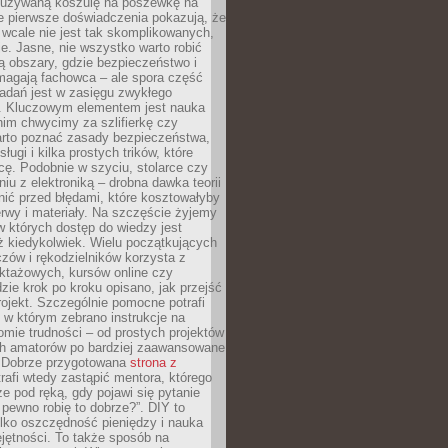
ieużywaną koszulę na poszewkę na
e pierwsze doświadczenia pokazują, że
 wcale nie jest tak skomplikowanych,
je. Jasne, nie wszystko warto robić
 obszary, gdzie bezpieczeństwo i
magają fachowca – ale spora część
dań jest w zasięgu zwykłego
. Kluczowym elementem jest nauka
im chwycimy za szlifierkę czy
warto poznać zasady bezpieczeństwa,
sługi i kilka prostych trików, które
acę. Podobnie w szyciu, stolarce czy
iu z elektroniką – drobna dawka teorii
onić przed błędami, które kosztowałyby
rwy i materiały. Na szczęście żyjemy
 których dostęp do wiedzy jest
iż kiedykolwiek. Wielu początkujących
zów i rękodzielników korzysta z
uktażowych, kursów online czy
dzie krok po kroku opisano, jak przejść
rojekt. Szczególnie pomocne potrafi
 w którym zebrano instrukcje na
mie trudności – od prostych projektów
ch amatorów po bardziej zaawansowane
. Dobrze przygotowana
strona z
rafi wtedy zastąpić mentora, którego
 pod ręką, gdy pojawi się pytanie
 pewno robię to dobrze?”. DIY to
ylko oszczędność pieniędzy i nauka
jętności. To także sposób na