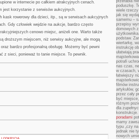
przerabia n
upione w internecie po całkiem atrakcyjnych cenach.
poduszkę. T
jest korzystanie z serwisów aukcyjnych.
wiele rzeczy
jak się wyda
 kask rowerowy dla dzieci, itp., są w serwisach aukcyjnych
samemu – są
przepisy wy
ach. Gdy człowiek wejdzie na aukcje, bardzo często
domowych za
trakcyjniejszych cenowo miejsc, aniżeli one. Warto także
użytkownika
podstaw. Zan
 są droższym miejscem, niż serwisy aukcyjne, ale mogą
wiertarkę, 
 oraz bardzo profesjonalną obsługę. Możemy być pewni
instrukcję ob
ułatwiają pr
ć z sieci, ponieważ to tanie miejsce. To pewnik.
majsterkowan
potrafi uchr
nas czas, ne
w czasach, w
łatwiejszy n
majsterkowic
filmów instr
artykułów, g
przez cały p
być miejsce,
różnym pozio
dla zupełny
konstrukcje
poradami
pot
mamy zawsze
typu „czy na
jednak nie t
nowych umie
 I ODKRYCIA