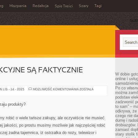
rg
Hiszpania
Redakcja
Szary
Tagi
Spis Treści
SUB
KCYJNE SĄ FAKTYCZNIE
W dobie got
online i usł
samodzielni
Po co własn
CZY
LIS - 14 - 2025
MOŻLIWOŚĆ KOMENTOWANIA
ZOSTAŁA
można zamów
SERWISY
AUKCYJNE
podstaw elek
SĄ
zadzwonić p
FAKTYCZNIE
dzaju produkty?
BEZPIECZNE?
to sam” – ma
odkrywa, że 
czego nie da
śmy robić o wiele tańsze zakupy, ale oczywiście nie musieć
dumę i radoś
drobiazgów.
j jakości, po prostu musimy możliwie jak najczęściej robić
zamiast dop
czej żadna tajemnica, iż ostrzałka do noży, telewizor i
stary stolik