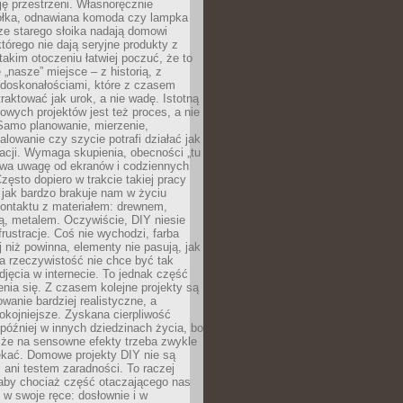
ję przestrzeni. Własnoręcznie
łka, odnawiana komoda czy lampka
ze starego słoika nadają domowi
którego nie dają seryjne produkty z
takim otoczeniu łatwiej poczuć, że to
 „nasze” miejsce – z historią, z
edoskonałościami, które z czasem
aktować jak urok, a nie wadę. Istotną
wych projektów jest też proces, a nie
 Samo planowanie, mierzenie,
alowanie czy szycie potrafi działać jak
acji. Wymaga skupienia, obecności „tu
rywa uwagę od ekranów i codziennych
zęsto dopiero w trakcie takiej pracy
jak bardzo brakuje nam w życiu
kontaktu z materiałem: drewnem,
bą, metalem. Oczywiście, DIY niesie
frustracje. Coś nie wychodzi, farba
j niż powinna, elementy nie pasują, jak
, a rzeczywistość nie chce być tak
zdjęcia w internecie. To jednak część
nia się. Z czasem kolejne projekty są
owanie bardziej realistyczne, a
okojniejsze. Zyskana cierpliwość
 później w innych dziedzinach życia, bo
 że na sensowne efekty trzeba zwykle
ekać. Domowe projekty DIY nie są
ani testem zaradności. To raczej
 aby chociaż część otaczającego nas
 w swoje ręce: dosłownie i w