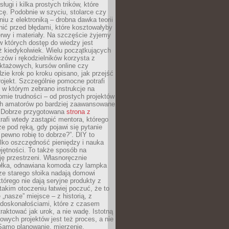
sługi i kilka prostych trików, które
acę. Podobnie w szyciu, stolarce czy
iu z elektroniką – drobna dawka teorii
onić przed błędami, które kosztowałyby
rwy i materiały. Na szczęście żyjemy
 których dostęp do wiedzy jest
iż kiedykolwiek. Wielu początkujących
zów i rękodzielników korzysta z
uktażowych, kursów online czy
dzie krok po kroku opisano, jak przejść
rojekt. Szczególnie pomocne potrafi
 w którym zebrano instrukcje na
mie trudności – od prostych projektów
ch amatorów po bardziej zaawansowane
. Dobrze przygotowana
strona z
rafi wtedy zastąpić mentora, którego
 pod ręką, gdy pojawi się pytanie
 pewno robię to dobrze?”. DIY to
ylko oszczędność pieniędzy i nauka
jętności. To także sposób na
ję przestrzeni. Własnoręcznie
łka, odnawiana komoda czy lampka
ze starego słoika nadają domowi
którego nie dają seryjne produkty z
takim otoczeniu łatwiej poczuć, że to
 „nasze” miejsce – z historią, z
edoskonałościami, które z czasem
aktować jak urok, a nie wadę. Istotną
wych projektów jest też proces, a nie
 Samo planowanie, mierzenie,