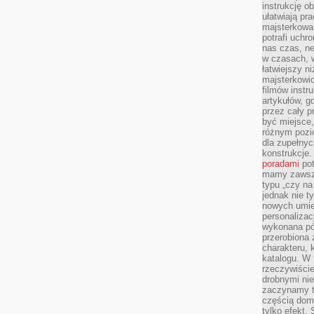
instrukcję ob
ułatwiają pr
majsterkowan
potrafi uchr
nas czas, ne
w czasach, w
łatwiejszy n
majsterkowic
filmów instr
artykułów, g
przez cały p
być miejsce,
różnym pozio
dla zupełny
konstrukcje
poradami
pot
mamy zawsze
typu „czy na
jednak nie t
nowych umie
personalizac
wykonana pó
przerobiona 
charakteru, 
katalogu. W 
rzeczywiście
drobnymi ni
zaczynamy tr
częścią domo
tylko efekt.