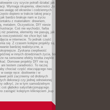
alowanie czy szycie potrafi działać jak
acji. Wymaga skupienia, obecności „tu
rywa uwagę od ekranów i codziennych
zęsto dopiero w trakcie takiej pracy
jak bardzo brakuje nam w życiu
kontaktu z materiałem: drewnem,
bą, metalem. Oczywiście, DIY niesie
frustracje. Coś nie wychodzi, farba
j niż powinna, elementy nie pasują, jak
, a rzeczywistość nie chce być tak
zdjęcia w internecie. To jednak część
nia się. Z czasem kolejne projekty są
owanie bardziej realistyczne, a
okojniejsze. Zyskana cierpliwość
 później w innych dziedzinach życia, bo
 że na sensowne efekty trzeba zwykle
ekać. Domowe projekty DIY nie są
ani testem zaradności. To raczej
 aby chociaż część otaczającego nas
 w swoje ręce: dosłownie i w
awet jeśli zaczniemy od drobnych
tych dekoracji czy jednej odnowionej
my odkryć, że w tym samodzielnym
st coś głęboko satysfakcjonującego.
no zastąpić kolejnym kliknięciem „kup