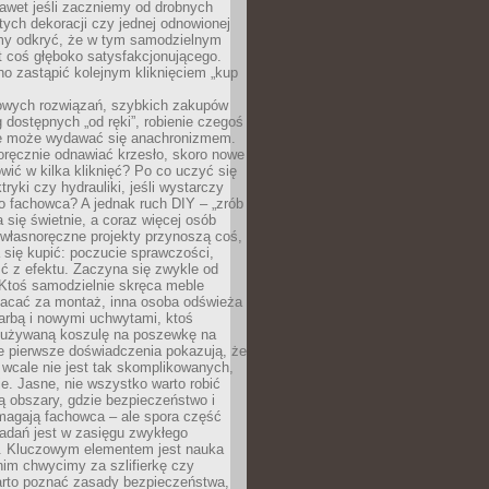
awet jeśli zaczniemy od drobnych
tych dekoracji czy jednej odnowionej
my odkryć, że w tym samodzielnym
st coś głęboko satysfakcjonującego.
no zastąpić kolejnym kliknięciem „kup
owych rozwiązań, szybkich zakupów
ug dostępnych „od ręki”, robienie czegoś
e może wydawać się anachronizmem.
oręcznie odnawiać krzesło, skoro nowe
ić w kilka kliknięć? Po co uczyć się
tryki czy hydrauliki, jeśli wystarczy
o fachowca? A jednak ruch DIY – „zrób
 się świetnie, a coraz więcej osób
własnoręczne projekty przynoszą coś,
 się kupić: poczucie sprawczości,
ć z efektu. Zaczyna się zwykle od
 Ktoś samodzielnie skręca meble
łacać za montaż, inna osoba odświeża
 farbą i nowymi uchwytami, ktoś
ieużywaną koszulę na poszewkę na
e pierwsze doświadczenia pokazują, że
 wcale nie jest tak skomplikowanych,
je. Jasne, nie wszystko warto robić
 obszary, gdzie bezpieczeństwo i
magają fachowca – ale spora część
dań jest w zasięgu zwykłego
. Kluczowym elementem jest nauka
im chwycimy za szlifierkę czy
warto poznać zasady bezpieczeństwa,