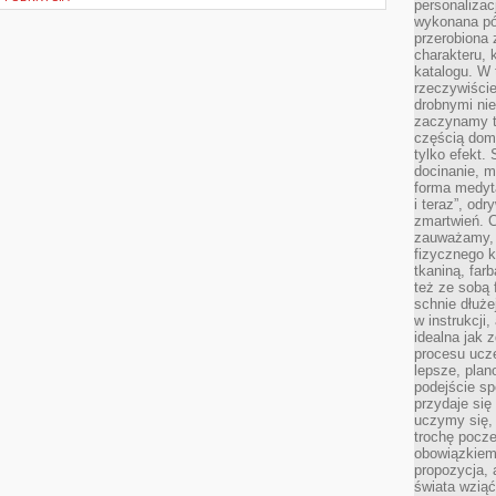
personalizac
wykonana pó
przerobiona 
charakteru, 
katalogu. W 
rzeczywiście
drobnymi ni
zaczynamy tr
częścią domo
tylko efekt.
docinanie, m
forma medyt
i teraz”, od
zmartwień. C
zauważamy, 
fizycznego 
tkaniną, far
też ze sobą 
schnie dłuże
w instrukcji
idealna jak 
procesu ucze
lepsze, plan
podejście sp
przydaje się
uczymy się,
trochę pocz
obowiązkiem 
propozycja,
świata wziąć