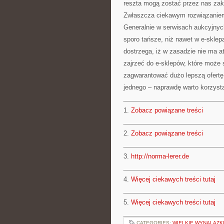
reszta mogą zostać przez nas zak
Zwłaszcza ciekawym rozwiązaniem 
Generalnie w serwisach aukcyjnych
sporo tańsze, niż nawet w e-sklep
dostrzega, iż w zasadzie nie ma a
zajrzeć do e-sklepów, które może
zagwarantować dużo lepszą ofertę
jednego – naprawdę warto korzysta
1.
Zobacz powiązane treści
2.
Zobacz powiązane treści
3.
http://norma-lerer.de
4.
Więcej ciekawych treści tutaj
5.
Więcej ciekawych treści tutaj
CATEGORIES:
WIELKIE WYNALAZKI