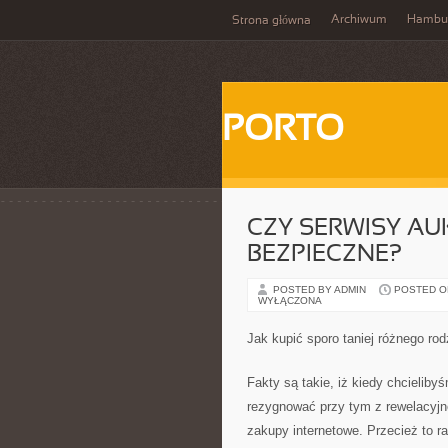
Archiwum
Hambu
Strona główna
PORTO
CZY SERWISY AU
BEZPIECZNE?
POSTED BY ADMIN
POSTED ON 
WYŁĄCZONA
Jak kupić sporo taniej różnego ro
Fakty są takie, iż kiedy chcieliby
rezygnować przy tym z rewelacyjne
zakupy internetowe. Przecież to ra