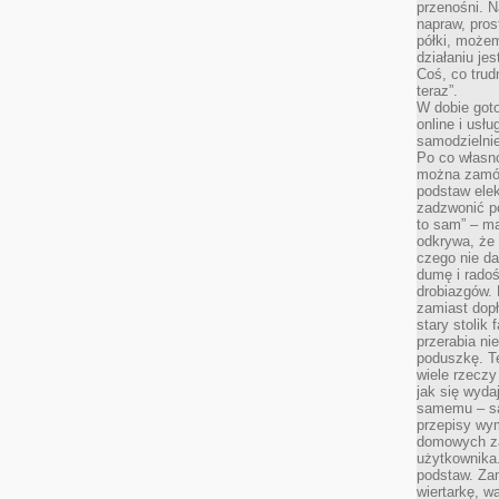
przenośni. N
napraw, pros
półki, może
działaniu je
Coś, co trud
teraz”.
W dobie got
online i usł
samodzielni
Po co własn
można zamów
podstaw elek
zadzwonić p
to sam” – ma
odkrywa, że 
czego nie da
dumę i radoś
drobiazgów.
zamiast dop
stary stolik
przerabia n
poduszkę. T
wiele rzeczy
jak się wyda
samemu – są
przepisy wy
domowych za
użytkownika
podstaw. Zan
wiertarkę, 