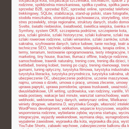
socjalizacja kota
,
socjalizacja szczeniaka
,
socrealizm
,
spacer z 
rodzinne
,
spółdzielnia mieszkaniowa
,
spółka cywilna
,
spółka jawn
sprzedaż B2B
,
sprzedaż B2C
,
sprzedaż online
,
sprzedaż telefoni
trekkingowy
,
SQLite
,
stabilizacja
,
stand-up polski
,
stare fotografie
stodoła mieszkalna
,
stomatologia zachowawcza
,
storytelling
,
stor
stres przewlekły
,
stroje regionalne
,
struktury danych
,
studio domo
Svelte
,
światło niebieskie
,
światłowód
,
świetlica wiejska
,
świnka 
Symfony
,
system OKR
,
szczepienia podróżne
,
szczepienie kota
,
psa
,
szlaki górskie
,
szlaki historyczne
,
szlaki kulinarne
,
szlaki n
szlaki rowerowe rodzinne
,
szlaki winiarskie
,
szlaki zamków
,
sztuk
sakralna
,
szyfrowanie danych
,
tańce ludowe
,
tanie noclegi
,
teatr 
techniczne SEO
,
techniki oddechowe
,
teleopieka
,
terapia online
,
t
termy
,
terrarium
,
testowanie oprogramowania
,
testy integracyjne
,
marketing
,
tiny house
,
tkactwo
,
tłumacz offline
,
tradycje rodzinne
samochodowe
,
trawnik naturalny
,
trening core
,
trening dla dzieci
,
kettlebell
,
trening kobiet
,
trening po ciąży
,
trening równowagi
,
tren
gumami
,
tuning optyczny
,
turystyka filmowa
,
turystyka industrialn
turystyka literacka
,
turystyka przyrodnicza
,
turystyka sakralna
,
ub
ubezpieczenie OC
,
ubezpieczenie podróżne
,
uczenie maszynowe
najmu
,
umowa o dzieło
,
umowa o pracę
,
umowa zlecenie
,
umowy
uprawa papryki
,
uprawa pomidorów
,
uprawa truskawek
,
uważność
dwuskładnikowe
,
UX writing
,
uzdrowiska
,
van rodzinny
,
vanlife
,
V
wada postawy
,
wakacje last minute
,
warsztat samochodowy
,
wart
webhooki
,
wektorowe bazy danych
,
weterynarz online
,
Wielkanoc 
winiety drogowe
,
witamina D
,
wizytówka Google
,
własność intelek
WordPress development
,
workation
,
wsparcie kryzysowe
,
wspóln
wspomnienia rodzinne
,
wybielanie zębów
,
wycena startupu
,
wycin
integracyjne
,
wyjazdy weekendowe
,
wymiana oleju
,
wynagrodzeni
wypalenie zawodowe
,
wyprawka dla kota
,
wyprawka dla psa
,
wyst
YouTube Shorts
,
zabawki węchowe
,
zabezpieczenie balkonu dla 