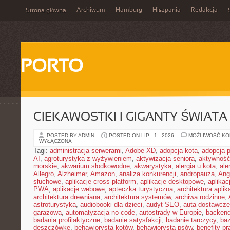
Archiwum
Hamburg
Hiszpania
Redakcja
Strona główna
PORTO
CIEKAWOSTKI I GIGANTY ŚWIATA
POSTED BY ADMIN
POSTED ON LIP - 1 - 2026
MOŻLIWOŚĆ K
WYŁĄCZONA
Tagi:
administracja serwerami
,
Adobe XD
,
adopcja kota
,
adopcja 
AI
,
agroturystyka z wyżywieniem
,
aktywizacja seniora
,
aktywność
morskie
,
akwarium słodkowodne
,
akwarystyka
,
alergia u kota
,
ale
Allegro
,
Alzheimer
,
Amazon
,
analiza konkurencji
,
andropauza
,
Ang
słuchowe
,
aplikacje cross-platform
,
aplikacje desktopowe
,
aplikac
PWA
,
aplikacje webowe
,
apteczka turystyczna
,
architektura aplika
architektura drewniana
,
architektura systemów
,
archiwa rodzinne
,
astroturystyka
,
audiobooki dla dzieci
,
audyt SEO
,
auta dostawcze
garażowa
,
automatyzacja no-code
,
autostrady w Europie
,
backen
badania profilaktyczne
,
badanie satysfakcji
,
badanie tarczycy
,
ba
deszczówkę
,
behawiorysta kotów
,
behawiorysta psów
,
benefity p