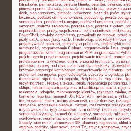
lotniskowe
,
permakultura
,
persona klienta
,
petsitter
,
pewność sieb
pierwsza pomoc dla kota
,
pierwsza pomoc dla psa
,
pierwsza pom
deck
,
plan sprzedaży
,
płatności odroczone
,
plaże dla psów
,
płynn
lecznicze
,
podatek od nieruchomości
,
podcasting
,
podróż pociąg
samochodem
,
podróże edukacyjne
,
podróże kamperem
,
podróże 
sezonem
,
podróże senioralne
,
podróże solo
,
podróże z kotem
,
po
odpowiedzialne
,
poezja współczesna
,
pola namiotowe
,
polityka p
PowerShell
,
powłoka ceramiczna
,
pozwolenie na budowę
,
prawa p
jazdy kat A
,
prawo jazdy kat B
,
PrestaShop
,
procedury firmowe
,
p
produktywność osobista
,
profilaktyka próchnicy
,
profilaktyka serc
rentowności
,
programowanie C sharp
,
programowanie Java
,
progr
programowanie Kotlin
,
programowanie PHP
,
programowanie Pytho
projekt ogrodu przydomowego
,
projektowanie interakcji
,
prompt en
prototypowanie
,
prywatność online
,
przegląd techniczny
,
przepisy
promowe
,
przerwy ruchowe
,
przestrzeń dla młodzieży
,
przewodnik
krzewów
,
przyczepa kempingowa
,
przygotowanie do maratonu
,
pr
przysmaki treningowe
,
psychodietetyka
,
pszczoły w ogrodzie
,
pun
ransomware
,
raport historii pojazdu
,
Raspberry Pi
,
raty online
,
Rea
recykling treści
,
redakcja tekstu
,
Redis
,
regeneracja po treningu
,
r
sklepu
,
rehabilitacja ortopedyczna
,
rehabilitacja po urazie
,
rejsy r
reklamacje
,
rękojmia
,
rekomendacje klientów
,
rekrutacja zdalna
,
r
kamienic
,
reportaż
,
research UX
,
REST API
,
rewitalizacja rynku
,
trip
,
rolowanie mięśni
,
rośliny akwariowe
,
router domowy
,
rozciąga
statyczne
,
rozgrzewka biegowa
,
rozrząd
,
rozszerzona rzeczywist
rutyna wieczorna
,
ryby akwariowe
,
rytm dobowy
,
rzemiosło artyst
samochód używany
,
samochód zastępczy
,
samochody miejskie
,
ściółkowanie
,
segmentacja klientów
,
self-publishing
,
sen sportowc
Shopify
,
sieć mesh
,
skanowanie 3D
,
skanseny regionalne
,
skład k
węglowy podróży
,
slow travel
,
smart TV
,
smycz treningowa
,
snyce