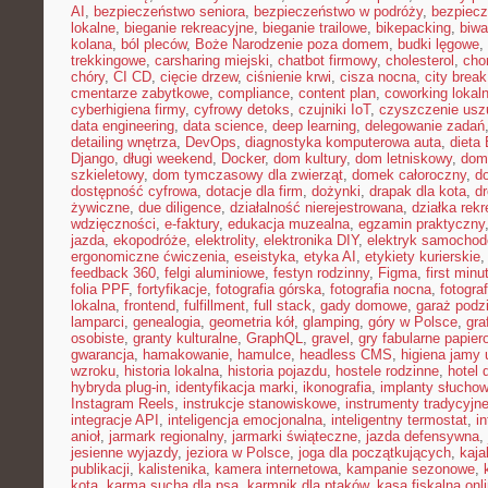
AI
,
bezpieczeństwo seniora
,
bezpieczeństwo w podróży
,
bezpiecz
lokalne
,
bieganie rekreacyjne
,
bieganie trailowe
,
bikepacking
,
biw
kolana
,
ból pleców
,
Boże Narodzenie poza domem
,
budki lęgowe
,
trekkingowe
,
carsharing miejski
,
chatbot firmowy
,
cholesterol
,
cho
chóry
,
CI CD
,
cięcie drzew
,
ciśnienie krwi
,
cisza nocna
,
city brea
cmentarze zabytkowe
,
compliance
,
content plan
,
coworking lokal
cyberhigiena firmy
,
cyfrowy detoks
,
czujniki IoT
,
czyszczenie usz
data engineering
,
data science
,
deep learning
,
delegowanie zadań
detailing wnętrza
,
DevOps
,
diagnostyka komputerowa auta
,
dieta
Django
,
długi weekend
,
Docker
,
dom kultury
,
dom letniskowy
,
dom
szkieletowy
,
dom tymczasowy dla zwierząt
,
domek całoroczny
,
d
dostępność cyfrowa
,
dotacje dla firm
,
dożynki
,
drapak dla kota
,
d
żywiczne
,
due diligence
,
działalność nierejestrowana
,
działka rek
wdzięczności
,
e-faktury
,
edukacja muzealna
,
egzamin praktyczny
jazda
,
ekopodróże
,
elektrolity
,
elektronika DIY
,
elektryk samocho
ergonomiczne ćwiczenia
,
eseistyka
,
etyka AI
,
etykiety kurierskie
feedback 360
,
felgi aluminiowe
,
festyn rodzinny
,
Figma
,
first minu
folia PPF
,
fortyfikacje
,
fotografia górska
,
fotografia nocna
,
fotogra
lokalna
,
frontend
,
fulfillment
,
full stack
,
gady domowe
,
garaż podz
lamparci
,
genealogia
,
geometria kół
,
glamping
,
góry w Polsce
,
gra
osobiste
,
granty kulturalne
,
GraphQL
,
gravel
,
gry fabularne papie
gwarancja
,
hamakowanie
,
hamulce
,
headless CMS
,
higiena jamy 
wzroku
,
historia lokalna
,
historia pojazdu
,
hostele rodzinne
,
hotel 
hybryda plug-in
,
identyfikacja marki
,
ikonografia
,
implanty słucho
Instagram Reels
,
instrukcje stanowiskowe
,
instrumenty tradycyjn
integracje API
,
inteligencja emocjonalna
,
inteligentny termostat
,
in
anioł
,
jarmark regionalny
,
jarmarki świąteczne
,
jazda defensywna
,
jesienne wyjazdy
,
jeziora w Polsce
,
joga dla początkujących
,
kaj
publikacji
,
kalistenika
,
kamera internetowa
,
kampanie sezonowe
,
kota
,
karma sucha dla psa
,
karmnik dla ptaków
,
kasa fiskalna onl