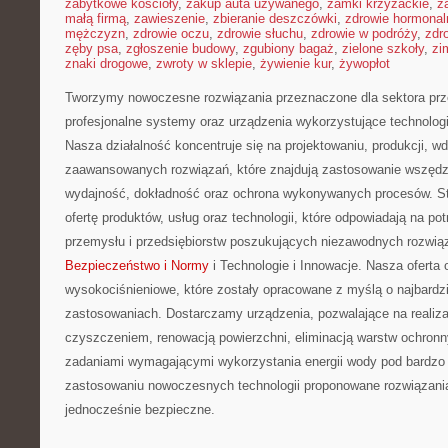
zabytkowe kościoły
,
zakup auta używanego
,
zamki krzyżackie
,
z
małą firmą
,
zawieszenie
,
zbieranie deszczówki
,
zdrowie hormonal
mężczyzn
,
zdrowie oczu
,
zdrowie słuchu
,
zdrowie w podróży
,
zdr
zęby psa
,
zgłoszenie budowy
,
zgubiony bagaż
,
zielone szkoły
,
zi
znaki drogowe
,
zwroty w sklepie
,
żywienie kur
,
żywopłot
Tworzymy nowoczesne rozwiązania przeznaczone dla sektora prz
profesjonalne systemy oraz urządzenia wykorzystujące technolog
Nasza działalność koncentruje się na projektowaniu, produkcji, w
zaawansowanych rozwiązań, które znajdują zastosowanie wszędzie
wydajność, dokładność oraz ochrona wykonywanych procesów. St
ofertę produktów, usług oraz technologii, które odpowiadają na p
przemysłu i przedsiębiorstw poszukujących niezawodnych rozwi
Bezpieczeństwo i Normy
i Technologie i Innowacje. Nasza oferta
wysokociśnieniowe, które zostały opracowane z myślą o najbard
zastosowaniach. Dostarczamy urządzenia, pozwalające na realiz
czyszczeniem, renowacją powierzchni, eliminacją warstw ochronn
zadaniami wymagającymi wykorzystania energii wody pod bardzo 
zastosowaniu nowoczesnych technologii proponowane rozwiązani
jednocześnie bezpieczne.