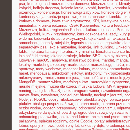
psa
,
kempingi nad morzem
,
kino domowe
,
kleszcze u psa
,
klima
książki
,
kolizja drogowa
,
kolonie letnie
,
kombi
,
komiks
,
komórka l
przemocy
,
koncentracja
,
konserwacja zabytków
,
konsole do gier
,
konteneryzacja
,
kontuzje sportowe
,
kopie zapasowe
,
korekta teks
kotłownia domowa
,
kowalstwo artystyczne
,
KPI
,
kreatywne pisani
miniaturka
,
kronika rodzinna
,
KSeF
,
Kubernetes
,
kultura feedback
Mazowsza
,
kultura regionalna Podhala
,
kultura regionalna Pomorz
Wielkopolski
,
kurnik przydomowy
,
kurs doskonalenia jazdy
,
kury 
w domu
,
ładowarki do aut elektrycznych
,
łąka kwietna
,
laktacja
,
L
samochodu
,
legendy miejskie
,
legendy regionalne
,
legowisko dla 
separacyjny psa
,
lekcje muzealne
,
licencje
,
link building
,
LinkedIn
faktu
,
literatura fantasy
,
literatura kryminalna
,
literatura science fic
lojalność klientów
,
lokalne atrakcje
,
lokalne SEO
,
lokalny biznes
,
lutowanie
,
macOS
,
majówka
,
malarstwo polskie
,
mandat
,
manga
,
lokalny
,
marketing szeptany
,
marketplace
,
marszobiegi
,
marża
,
ma
sportowy
,
maty węchowe
,
mecenat kultury
,
mechanik samochodo
haseł
,
menopauza
,
mikrobiom jelitowy
,
mikrofony
,
mikroprzedsięb
mikrowyprawy
,
mniej znane miejsca
,
mobilność ciała
,
modele jęz
MongoDB
,
montaż wideo
,
morfologia krwi
,
motocykle turystyczne
murale miejskie
,
muzea dla dzieci
,
muzyka ludowa
,
MVP
,
myjnia
naming
,
narzędzia SaaS
,
nauka programowania
,
nawodnienie org
nazwa firmy
,
newsletter
,
noclegi pet friendly
,
noclegi z jacuzzi
,
noc
Node.js
,
NoSQL
,
obozy młodzieżowe
,
obróbka zdjęć
,
obroża prz
ptaków
,
obsługa posprzedażowa
,
ochrona marki
,
ochrona przed 
oczko wodne
,
oddech przeponowy
,
odporność organizmu
,
odprawa
odzyskiwanie danych
,
offboarding
,
ogród deszczowy
,
ogrzewanie 
onboarding pracownika
,
opieka nad kotem
,
opieka nad psem
,
opi
paliatywna
,
opiekun rodzinny
,
opinie Google
,
opłaty administracyj
letnie
,
opony zimowe
,
opóźniony lot
,
orkiestry dęte
,
ortodoncja
,
oś
paczkomaty
,
pakowanie plecaka
,
pałace w Polsce
,
papuga falista