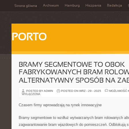
Archiwum
Hamburg
Hiszpania
Redakcja
Strona główna
PORTO
BRAMY SEGMENTOWE TO OBOK
FABRYKOWANYCH BRAM ROLO
ALTERNATYWNY SPOSÓB NA ZAB
POSTED BY ADMIN
POSTED ON WRZ - 29 - 2025
MOŻLIWOŚĆ 
WYŁĄCZONA
Czasem firmy wprowadzają na rynek innowacyjne
Bramy segmentowe to wzdłuż wytwarzanych bram rolowanych alt
zagwarantowanie bram wjazdowych do pomieszczeń. Odblokują si