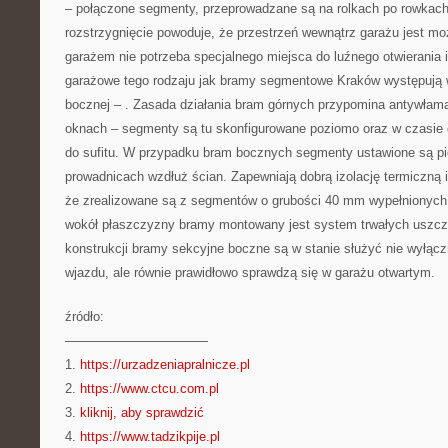
– połączone segmenty, przeprowadzane są na rolkach po rowkach
rozstrzygnięcie powoduje, że przestrzeń wewnątrz garażu jest moż
garażem nie potrzeba specjalnego miejsca do luźnego otwierania
garażowe tego rodzaju jak bramy segmentowe Kraków występują w
bocznej – . Zasada działania bram górnych przypomina antywłam
oknach – segmenty są tu skonfigurowane poziomo oraz w czasie 
do sufitu. W przypadku bram bocznych segmenty ustawione są pio
prowadnicach wzdłuż ścian. Zapewniają dobrą izolację termiczną 
że zrealizowane są z segmentów o grubości 40 mm wypełnionych 
wokół płaszczyzny bramy montowany jest system trwałych uszcze
konstrukcji bramy sekcyjne boczne są w stanie służyć nie wyłącz
wjazdu, ale równie prawidłowo sprawdzą się w garażu otwartym.
źródło:
———————————
1.
https://urzadzeniapralnicze.pl
2.
https://www.ctcu.com.pl
3.
kliknij, aby sprawdzić
4.
https://www.tadzikpije.pl