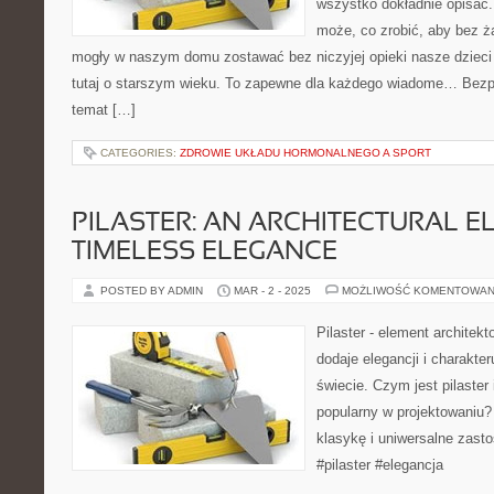
wszystko dokładnie opisać
może, co zrobić, aby bez 
mogły w naszym domu zostawać bez niczyjej opieki nasze dziec
tutaj o starszym wieku. To zapewne dla każdego wiadome… Bezp
temat […]
CATEGORIES:
ZDROWIE UKŁADU HORMONALNEGO A SPORT
PILASTER: AN ARCHITECTURAL E
TIMELESS ELEGANCE
POSTED BY ADMIN
MAR - 2 - 2025
MOŻLIWOŚĆ KOMENTOWAN
Pilaster - element architek
dodaje elegancji i charakt
świecie. Czym jest pilaster
popularny w projektowaniu?
klasykę i uniwersalne zasto
#pilaster #elegancja