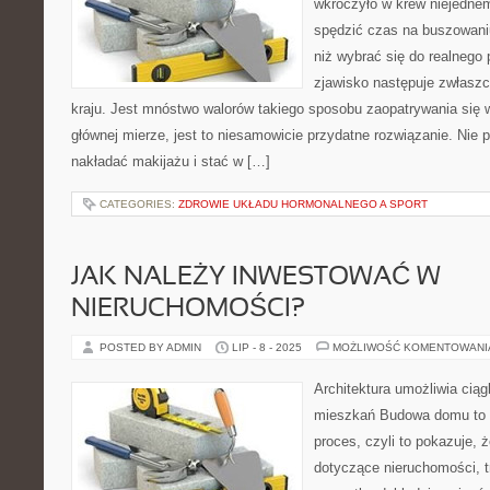
wkroczyło w krew niejedne
spędzić czas na buszowani
niż wybrać się do realnego
zjawisko następuje zwłasz
kraju. Jest mnóstwo walorów takiego sposobu zaopatrywania się 
głównej mierze, jest to niesamowicie przydatne rozwiązanie. Nie 
nakładać makijażu i stać w […]
CATEGORIES:
ZDROWIE UKŁADU HORMONALNEGO A SPORT
JAK NALEŻY INWESTOWAĆ W
NIERUCHOMOŚCI?
POSTED BY ADMIN
LIP - 8 - 2025
MOŻLIWOŚĆ KOMENTOWAN
Architektura umożliwia cią
mieszkań Budowa domu to 
proces, czyli to pokazuje, 
dotyczące nieruchomości, t