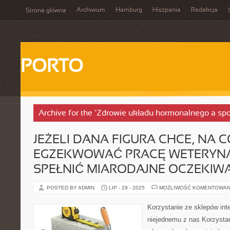
Archiwum
Hamburg
Hiszpania
Redakcja
Strona główna
PORTO
Archive for the ‘Zdrowie układu hormonalnego a spo
JEŻELI DANA FIGURA CHCE, NA C
EGZEKWOWAĆ PRACĘ WETERYNA
SPEŁNIĆ MIARODAJNE OCZEKIW
POSTED BY ADMIN
LIP - 29 - 2025
MOŻLIWOŚĆ KOMENTOWAN
Korzystanie ze sklepów in
niejednemu z nas Korzystan