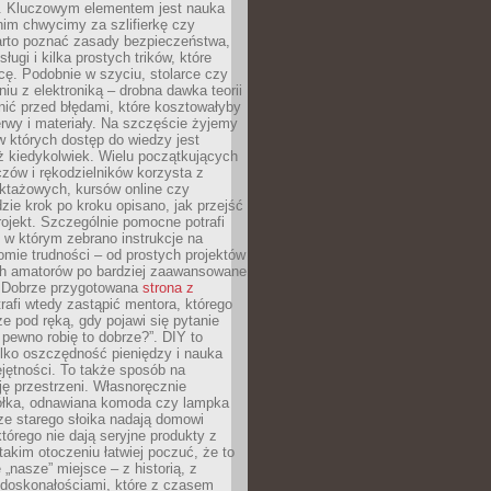
. Kluczowym elementem jest nauka
im chwycimy za szlifierkę czy
warto poznać zasady bezpieczeństwa,
sługi i kilka prostych trików, które
acę. Podobnie w szyciu, stolarce czy
iu z elektroniką – drobna dawka teorii
onić przed błędami, które kosztowałyby
rwy i materiały. Na szczęście żyjemy
 których dostęp do wiedzy jest
iż kiedykolwiek. Wielu początkujących
zów i rękodzielników korzysta z
uktażowych, kursów online czy
dzie krok po kroku opisano, jak przejść
rojekt. Szczególnie pomocne potrafi
 w którym zebrano instrukcje na
mie trudności – od prostych projektów
ch amatorów po bardziej zaawansowane
. Dobrze przygotowana
strona z
rafi wtedy zastąpić mentora, którego
 pod ręką, gdy pojawi się pytanie
 pewno robię to dobrze?”. DIY to
ylko oszczędność pieniędzy i nauka
jętności. To także sposób na
ję przestrzeni. Własnoręcznie
łka, odnawiana komoda czy lampka
ze starego słoika nadają domowi
którego nie dają seryjne produkty z
takim otoczeniu łatwiej poczuć, że to
 „nasze” miejsce – z historią, z
edoskonałościami, które z czasem