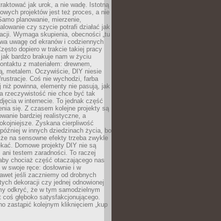
aktować jak urok, a nie wadę. Istotną
wych projektów jest też proces, a nie
 Samo planowanie, mierzenie,
alowanie czy szycie potrafi działać jak
acji. Wymaga skupienia, obecności „tu
rywa uwagę od ekranów i codziennych
zęsto dopiero w trakcie takiej pracy
jak bardzo brakuje nam w życiu
kontaktu z materiałem: drewnem,
bą, metalem. Oczywiście, DIY niesie
frustracje. Coś nie wychodzi, farba
j niż powinna, elementy nie pasują, jak
, a rzeczywistość nie chce być tak
zdjęcia w internecie. To jednak część
nia się. Z czasem kolejne projekty są
owanie bardziej realistyczne, a
okojniejsze. Zyskana cierpliwość
 później w innych dziedzinach życia, bo
 że na sensowne efekty trzeba zwykle
ekać. Domowe projekty DIY nie są
ani testem zaradności. To raczej
 aby chociaż część otaczającego nas
 w swoje ręce: dosłownie i w
awet jeśli zaczniemy od drobnych
tych dekoracji czy jednej odnowionej
my odkryć, że w tym samodzielnym
st coś głęboko satysfakcjonującego.
no zastąpić kolejnym kliknięciem „kup