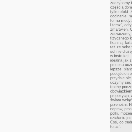
zaczynamy tr
częścią domo
tylko efekt.
docinanie, m
forma medyt
i teraz”, od
zmartwień. C
zauważamy, 
fizycznego 
tkaniną, far
też ze sobą 
schnie dłuże
w instrukcji
idealna jak 
procesu ucze
lepsze, plan
podejście sp
przydaje się
uczymy się,
trochę pocz
obowiązkiem 
propozycja,
świata wziąć
przenośni. N
napraw, pros
półki, może
działaniu je
Coś, co trud
teraz”.