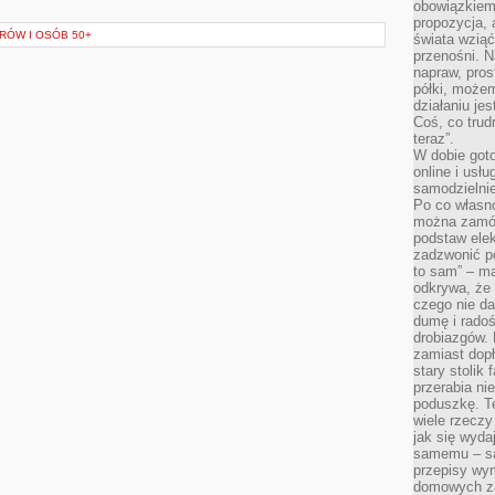
obowiązkiem 
propozycja,
RÓW I OSÓB 50+
świata wziąć
przenośni. N
napraw, pros
półki, może
działaniu je
Coś, co trud
teraz”.
W dobie got
online i usł
samodzielni
Po co własn
można zamów
podstaw elek
zadzwonić p
to sam” – ma
odkrywa, że 
czego nie da
dumę i radoś
drobiazgów.
zamiast dop
stary stolik
przerabia n
poduszkę. T
wiele rzeczy
jak się wyda
samemu – są
przepisy wy
domowych za