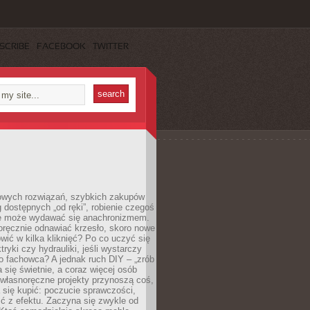
SCRIBE
FACEBOOK
TWITTER
owych rozwiązań, szybkich zakupów
ug dostępnych „od ręki”, robienie czegoś
e może wydawać się anachronizmem.
oręcznie odnawiać krzesło, skoro nowe
ić w kilka kliknięć? Po co uczyć się
tryki czy hydrauliki, jeśli wystarczy
o fachowca? A jednak ruch DIY – „zrób
 się świetnie, a coraz więcej osób
własnoręczne projekty przynoszą coś,
 się kupić: poczucie sprawczości,
ć z efektu. Zaczyna się zwykle od