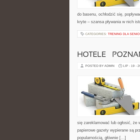
do basenu, ochłodzić się, popływ
kryte – szansa pływania w nich ist
CATEGORIES:
TRENING DLA SENIO
HOTELE – POZNA
POSTED BY ADMIN
LIP - 19 - 
się zareklamować lub ogłosić, że
papierowe gazety wypierane są prz
popularnością, głównie […]