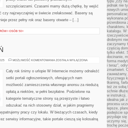
typu „czy na
jednak nie t
szczęściarzami. Czasami mamy dużą chętkę, by wejść
nowych umie
ać czy najzwyczajniej w świecie zrelaksować. Baseny są
personalizac
wykonana pó
nieje przez pełny rok oraz baseny otwarte – […]
przerobiona 
charakteru, 
katalogu. W 
RÓW I OSÓB 50+
rzeczywiście
drobnymi ni
zaczynamy tr
częścią domo
Ń
tylko efekt.
docinanie, m
HOTELE
2025
MOŻLIWOŚĆ KOMENTOWANIA
ZOSTAŁA WYŁĄCZONA
forma medyt
–
i teraz”, od
POZNAŃ
zmartwień. C
Cały rok śnimy o urlopie W Internecie możemy odnaleźć
zauważamy, 
setki portali ogłoszeniowych, oferujących nam
fizycznego 
tkaniną, far
możliwość zamieszczenia własnego anonsu za niedużą
też ze sobą 
schnie dłuże
opłatą a niektóre, w pełni bezpłatne. Podzielone na
w instrukcji
kategorie tematyczne strony są przejrzyste i łatwo
idealna jak 
procesu ucze
odszukać na nich stosowny dział, w jakim pragniemy
lepsze, plan
 wypatrujemy pracy czy lokalu. W bieżących czasach, kiedy
podejście sp
przydaje się
ez serwisy informacyjne, takie portale cieszą się kolosalną
uczymy się,
trochę pocz