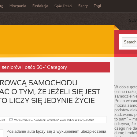
rg
Hiszpania
Redakcja
Szary
Tagi
Spis Treści
SUB
a seniorów i osób 50+’ Category
 KIEROWCĄ SAMOCHODU
W dobie got
 O TYM, ŻE JEŻELI SIĘ JEST
online i usł
samodzielni
O LICZY SIĘ JEDYNIE ŻYCIE
Po co własn
można zamów
podstaw elek
zadzwonić p
to sam” – ma
JEŚLI
2025
MOŻLIWOŚĆ KOMENTOWANIA
ZOSTAŁA WYŁĄCZONA
SIĘ
odkrywa, że 
JEST
czego nie da
KIEROWCĄ
Posiadanie auta łączy się z wykupieniem ubezpieczenia
dumę i radoś
SAMOCHODU
WYPADA