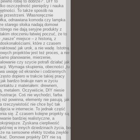
 pewno robię to dobrze?”. DIY to
ylko oszczędność pieniędzy i nauka
jętności. To także sposób na
ję przestrzeni. Własnoręcznie
łka, odnawiana komoda czy lampka
ze starego słoika nadają domowi
którego nie dają seryjne produkty z
takim otoczeniu łatwiej poczuć, że to
 „nasze” miejsce – z historią, z
edoskonałościami, które z czasem
aktować jak urok, a nie wadę. Istotną
wych projektów jest też proces, a nie
 Samo planowanie, mierzenie,
alowanie czy szycie potrafi działać jak
acji. Wymaga skupienia, obecności „tu
rywa uwagę od ekranów i codziennych
zęsto dopiero w trakcie takiej pracy
jak bardzo brakuje nam w życiu
kontaktu z materiałem: drewnem,
bą, metalem. Oczywiście, DIY niesie
frustracje. Coś nie wychodzi, farba
j niż powinna, elementy nie pasują, jak
, a rzeczywistość nie chce być tak
zdjęcia w internecie. To jednak część
nia się. Z czasem kolejne projekty są
owanie bardziej realistyczne, a
okojniejsze. Zyskana cierpliwość
 później w innych dziedzinach życia, bo
 że na sensowne efekty trzeba zwykle
ekać. Domowe projekty DIY nie są