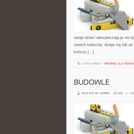
swoje dzieci ubezpieczają je nie t
swoich rodziców, dzieje się tak a
kończy […]
CATEGORIES:
TRENING DLA SENIO
BUDOWLE
POSTED BY ADMIN
SIE - 1 - 2