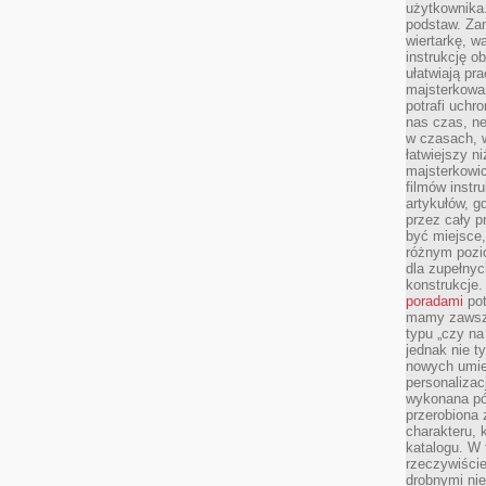
użytkownika
podstaw. Zan
wiertarkę, 
instrukcję ob
ułatwiają pr
majsterkowan
potrafi uchr
nas czas, ne
w czasach, w
łatwiejszy n
majsterkowic
filmów instr
artykułów, g
przez cały p
być miejsce,
różnym pozio
dla zupełny
konstrukcje
poradami
pot
mamy zawsze
typu „czy na
jednak nie t
nowych umie
personalizac
wykonana pó
przerobiona 
charakteru, 
katalogu. W 
rzeczywiście
drobnymi ni