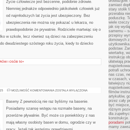
drobiazgów.
Życie człowiecze jest bezcenne, podobnie zdrowie.
PAMIĘTAĆ
zamiast dop
O
Niemniej jednakże odpowiednio jakikolwiek człowiek już
stary stolik
TYM,
ŻE
przerabia n
od najmłodszych lat życia jest ubezpieczony. Bez
JEŻELI
poduszkę. T
SIĘ
JEST
wiele rzeczy
ubezpieczenia nie można się pokazać u lekarza, no
ZA
jak się wyda
KIEROWNICĄ
prawdopodobnie że prywatnie. Rodziciele martwiąc się o
samemu – są
TO
LICZY
przepisy wy
ylko w szkole, lecz również są dzieci na zabezpieczeniu
SIĘ
domowych za
JEDYNIE
ż do dwudziestego szóstego roku życia, kiedy to dziecko
użytkownika
ŻYCIE
NASZE
podstaw. Zan
wiertarkę, 
instrukcję ob
ułatwiają pr
RÓW I OSÓB 50+
majsterkowan
potrafi uchr
nas czas, ne
w czasach, w
łatwiejszy n
majsterkowic
BUDOWLE
025
MOŻLIWOŚĆ KOMENTOWANIA
ZOSTAŁA WYŁĄCZONA
filmów instr
artykułów, g
przez cały p
Baseny Z pewnością nie raz byliśmy na basenie.
być miejsce,
Posiadamy szansę wstępu na rozmaite baseny, na
różnym pozio
dla zupełny
przeróżne pływalnie. Być może co poniektórzy z nas
konstrukcje
mają własny osobisty basen w domu, ogrodzie czy w
poradami
pot
mamy zawsze
pracy. Jeżeli tak jesteśmy prawdziwymi