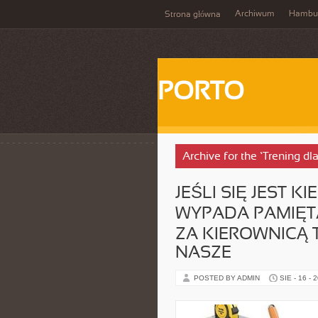
Archiwum
Hambu
Strona główna
PORTO
Archive for the ‘Trening dl
JEŚLI SIĘ JEST
WYPADA PAMIĘTAĆ
ZA KIEROWNICĄ T
NASZE
POSTED BY ADMIN
SIE - 16 - 