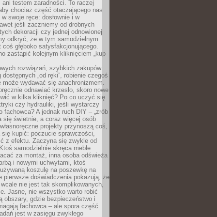
ani testem zaradności. To raczej
 aby chociaż część otaczającego nas
 w swoje ręce: dosłownie i w
awet jeśli zaczniemy od drobnych
tych dekoracji czy jednej odnowionej
my odkryć, że w tym samodzielnym
st coś głęboko satysfakcjonującego.
no zastąpić kolejnym kliknięciem „kup
owych rozwiązań, szybkich zakupów
ug dostępnych „od ręki”, robienie czegoś
e może wydawać się anachronizmem.
oręcznie odnawiać krzesło, skoro nowe
ić w kilka kliknięć? Po co uczyć się
tryki czy hydrauliki, jeśli wystarczy
o fachowca? A jednak ruch DIY – „zrób
 się świetnie, a coraz więcej osób
własnoręczne projekty przynoszą coś,
 się kupić: poczucie sprawczości,
ć z efektu. Zaczyna się zwykle od
 Ktoś samodzielnie skręca meble
łacać za montaż, inna osoba odświeża
 farbą i nowymi uchwytami, ktoś
ieużywaną koszulę na poszewkę na
e pierwsze doświadczenia pokazują, że
 wcale nie jest tak skomplikowanych,
je. Jasne, nie wszystko warto robić
 obszary, gdzie bezpieczeństwo i
magają fachowca – ale spora część
dań jest w zasięgu zwykłego