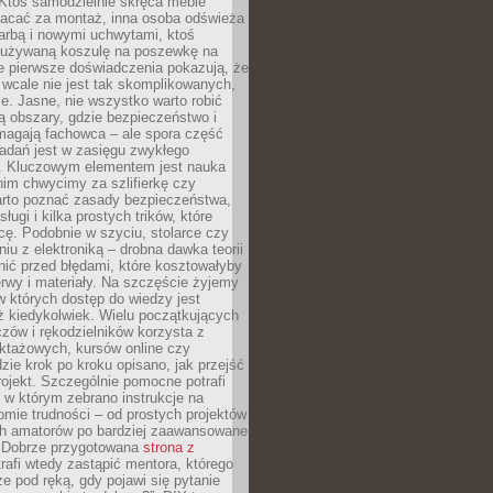
 Ktoś samodzielnie skręca meble
łacać za montaż, inna osoba odświeża
 farbą i nowymi uchwytami, ktoś
ieużywaną koszulę na poszewkę na
e pierwsze doświadczenia pokazują, że
 wcale nie jest tak skomplikowanych,
je. Jasne, nie wszystko warto robić
 obszary, gdzie bezpieczeństwo i
magają fachowca – ale spora część
dań jest w zasięgu zwykłego
. Kluczowym elementem jest nauka
im chwycimy za szlifierkę czy
warto poznać zasady bezpieczeństwa,
sługi i kilka prostych trików, które
acę. Podobnie w szyciu, stolarce czy
iu z elektroniką – drobna dawka teorii
onić przed błędami, które kosztowałyby
rwy i materiały. Na szczęście żyjemy
 których dostęp do wiedzy jest
iż kiedykolwiek. Wielu początkujących
zów i rękodzielników korzysta z
uktażowych, kursów online czy
dzie krok po kroku opisano, jak przejść
rojekt. Szczególnie pomocne potrafi
 w którym zebrano instrukcje na
mie trudności – od prostych projektów
ch amatorów po bardziej zaawansowane
. Dobrze przygotowana
strona z
rafi wtedy zastąpić mentora, którego
 pod ręką, gdy pojawi się pytanie