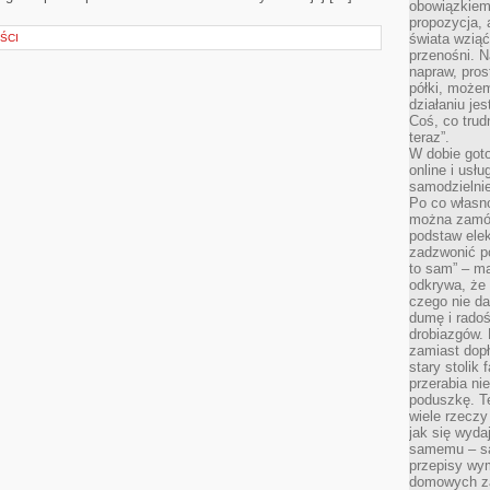
obowiązkiem 
propozycja,
świata wziąć
ŚCI
przenośni. N
napraw, pros
półki, może
działaniu je
Coś, co trud
teraz”.
W dobie got
online i usł
samodzielni
Po co własn
można zamów
podstaw elek
zadzwonić p
to sam” – ma
odkrywa, że 
czego nie da
dumę i radoś
drobiazgów.
zamiast dop
stary stolik
przerabia n
poduszkę. T
wiele rzeczy
jak się wyda
samemu – są
przepisy wy
domowych za