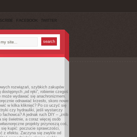
SCRIBE
FACEBOOK
TWITTER
owych rozwiązań, szybkich zakupów
ug dostępnych „od ręki”, robienie czegoś
e może wydawać się anachronizmem.
oręcznie odnawiać krzesło, skoro nowe
ić w kilka kliknięć? Po co uczyć się
tryki czy hydrauliki, jeśli wystarczy
o fachowca? A jednak ruch DIY – „zrób
 się świetnie, a coraz więcej osób
własnoręczne projekty przynoszą coś,
 się kupić: poczucie sprawczości,
ć z efektu. Zaczyna się zwykle od