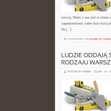
rzeczą. Wielu z nas jest w stanie
zagwarantować sobie dużo korzyści
Na […]
CATEGORIES:
PLAŻOWE AKTYWNO
LUDZIE ODDAJĄ 
RODZAJU WARS
POSTED BY ADMIN
SIE - 15 - 