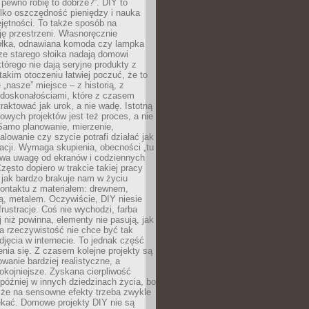
 pewno robię to dobrze?”. DIY to
ylko oszczędność pieniędzy i nauka
jętności. To także sposób na
ję przestrzeni. Własnoręcznie
łka, odnawiana komoda czy lampka
ze starego słoika nadają domowi
którego nie dają seryjne produkty z
takim otoczeniu łatwiej poczuć, że to
 „nasze” miejsce – z historią, z
edoskonałościami, które z czasem
aktować jak urok, a nie wadę. Istotną
wych projektów jest też proces, a nie
 Samo planowanie, mierzenie,
alowanie czy szycie potrafi działać jak
acji. Wymaga skupienia, obecności „tu
rywa uwagę od ekranów i codziennych
zęsto dopiero w trakcie takiej pracy
jak bardzo brakuje nam w życiu
kontaktu z materiałem: drewnem,
bą, metalem. Oczywiście, DIY niesie
frustracje. Coś nie wychodzi, farba
j niż powinna, elementy nie pasują, jak
, a rzeczywistość nie chce być tak
zdjęcia w internecie. To jednak część
nia się. Z czasem kolejne projekty są
owanie bardziej realistyczne, a
okojniejsze. Zyskana cierpliwość
 później w innych dziedzinach życia, bo
 że na sensowne efekty trzeba zwykle
ekać. Domowe projekty DIY nie są