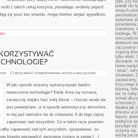
typu „czy na
jednak nie t
e osób z takich usług korzysta, posiadając osobisty pojazd.
nowych umie
łają się psuć bez powodu, mogą również ulegać wypadkom.
personalizac
wykonana pó
przerobiona 
charakteru, 
katalogu. W 
ŚCI
rzeczywiście
drobnymi ni
zaczynamy tr
częścią domo
YKORZYSTYWAĆ
tylko efekt.
docinanie, m
ECHNOLOGIE?
forma medyt
i teraz”, od
JAK
 2025
MOŻLIWOŚĆ KOMENTOWANIA
ZOSTAŁA WYŁĄCZONA
zmartwień. C
MOŻEMY
zauważamy, 
WYKORZYSTYWAĆ
NOWOCZESNE
fizycznego 
W jaki sposób możemy wykorzystywać bardzo
TECHNOLOGIE?
tkaniną, far
nowoczesne technologie? Kiedy firma się rozrasta,
też ze sobą 
schnie dłuże
zazwyczaj niejako traci swój klimat – chociaż wcale nie
w instrukcji
jest powiedziane, iż w sposób automatyczny atmosfera
idealna jak 
procesu ucze
w niej jest niemalże nie do zniesienia. A do tego ciężej
lepsze, plan
podejście sp
zapanować nad wszystkim. Co w takim razie powinien
przydaje się
 chciałby zapanować nad tym wszystkim, spowodować, że
uczymy się,
trochę pocz
zego kłopotu wprowadzić sensowne zmiany w swojej […]