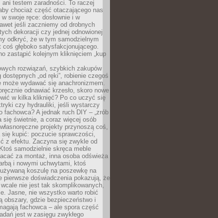
ani testem zaradności. To raczej
 aby chociaż część otaczającego nas
 w swoje ręce: dosłownie i w
awet jeśli zaczniemy od drobnych
tych dekoracji czy jednej odnowionej
my odkryć, że w tym samodzielnym
st coś głęboko satysfakcjonującego.
no zastąpić kolejnym kliknięciem „kup
owych rozwiązań, szybkich zakupów
ug dostępnych „od ręki”, robienie czegoś
e może wydawać się anachronizmem.
oręcznie odnawiać krzesło, skoro nowe
ić w kilka kliknięć? Po co uczyć się
tryki czy hydrauliki, jeśli wystarczy
o fachowca? A jednak ruch DIY – „zrób
 się świetnie, a coraz więcej osób
własnoręczne projekty przynoszą coś,
 się kupić: poczucie sprawczości,
ć z efektu. Zaczyna się zwykle od
 Ktoś samodzielnie skręca meble
łacać za montaż, inna osoba odświeża
 farbą i nowymi uchwytami, ktoś
ieużywaną koszulę na poszewkę na
e pierwsze doświadczenia pokazują, że
 wcale nie jest tak skomplikowanych,
je. Jasne, nie wszystko warto robić
 obszary, gdzie bezpieczeństwo i
magają fachowca – ale spora część
dań jest w zasięgu zwykłego