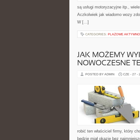
są usługi motoryzacyjne itp., wiel
Aczkolwiek jak wiadomo wozy zdo
W […]
CATEGORIES:
PLAŻOWE AKTYWNO
JAK MOŻEMY W
NOWOCZESNE T
POSTED BY ADMIN
CZE - 27 -
robić ten właściciel firmy, który
będzie miał okazję bez najmniejs