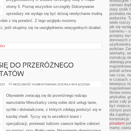
drobiazgów.
zamiast dop
strony 5. Poznaj wszystkie szczegóły Dokonywanie
stary stolik
sprzedaży nie wydaje się być dzisiaj niesłychanie trudną
przerabia n
poduszkę. T
 sobie z nią poradzić. Z tego względu możemy
wiele rzeczy
jak się wyda
, jeśli skupimy się na uwzględnieniu wiarygodnych działań.
samemu – są
przepisy wy
domowych za
użytkownika
ŚCI
podstaw. Zan
wiertarkę, 
instrukcję ob
ułatwiają pr
SIĘ DO PRZERÓŻNEGO
majsterkowan
potrafi uchr
ZTATÓW
nas czas, ne
w czasach, w
łatwiejszy n
LUDZIE
2025
MOŻLIWOŚĆ KOMENTOWANIA
ZOSTAŁA WYŁĄCZONA
ODDAJĄ
majsterkowic
SIĘ
filmów instr
DO
Obywatele zwracają się do przeróżnego rodzaju
artykułów, g
PRZERÓŻNEGO
RODZAJU
przez cały p
warsztatów Mieszkańcy cenią sobie dziś usługi tanie,
WARSZTATÓW
być miejsce,
rychłe i doświadczone, z których zdołają posłużyć się w
różnym pozio
dla zupełny
każdej chwili. Tyczy się to wszelkich branż i
konstrukcje
poradami
pot
specjalizacji, ponieważ ludziom zawsze będzie zależeć
mamy zawsze
na postaci, przy dbałej cenie. Niezmiernie obowiązujące