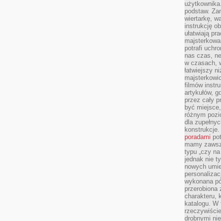
użytkownika
podstaw. Zan
wiertarkę, 
instrukcję ob
ułatwiają pr
majsterkowan
potrafi uchr
nas czas, ne
w czasach, w
łatwiejszy n
majsterkowic
filmów instr
artykułów, g
przez cały p
być miejsce,
różnym pozio
dla zupełny
konstrukcje
poradami
pot
mamy zawsze
typu „czy na
jednak nie t
nowych umie
personalizac
wykonana pó
przerobiona 
charakteru, 
katalogu. W 
rzeczywiście
drobnymi ni