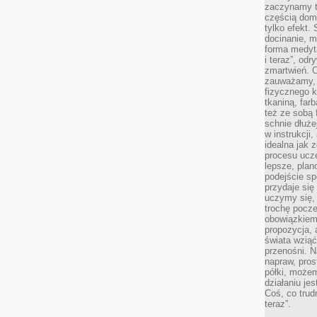
zaczynamy tr
częścią domo
tylko efekt.
docinanie, m
forma medyt
i teraz”, od
zmartwień. C
zauważamy, 
fizycznego 
tkaniną, far
też ze sobą 
schnie dłuże
w instrukcji
idealna jak 
procesu ucze
lepsze, plan
podejście sp
przydaje się
uczymy się,
trochę pocz
obowiązkiem 
propozycja,
świata wziąć
przenośni. N
napraw, pros
półki, może
działaniu je
Coś, co trud
teraz”.