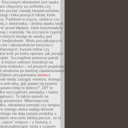
. Kluczowym elementem jest nauka
im chwycimy za szlifierkę czy
warto poznać zasady bezpieczeństwa,
sługi i kilka prostych trików, które
acę. Podobnie w szyciu, stolarce czy
iu z elektroniką – drobna dawka teorii
onić przed błędami, które kosztowałyby
rwy i materiały. Na szczęście żyjemy
 których dostęp do wiedzy jest
iż kiedykolwiek. Wielu początkujących
zów i rękodzielników korzysta z
uktażowych, kursów online czy
dzie krok po kroku opisano, jak przejść
rojekt. Szczególnie pomocne potrafi
 w którym zebrano instrukcje na
mie trudności – od prostych projektów
ch amatorów po bardziej zaawansowane
. Dobrze przygotowana
strona z
rafi wtedy zastąpić mentora, którego
 pod ręką, gdy pojawi się pytanie
 pewno robię to dobrze?”. DIY to
ylko oszczędność pieniędzy i nauka
jętności. To także sposób na
ję przestrzeni. Własnoręcznie
łka, odnawiana komoda czy lampka
ze starego słoika nadają domowi
którego nie dają seryjne produkty z
takim otoczeniu łatwiej poczuć, że to
 „nasze” miejsce – z historią, z
edoskonałościami, które z czasem