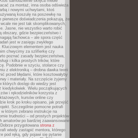
 Ktoś samodzielnie skręca meble
łacać za montaż, inna osoba odświeża
 farbą i nowymi uchwytami, ktoś
ieużywaną koszulę na poszewkę na
e pierwsze doświadczenia pokazują, że
 wcale nie jest tak skomplikowanych,
je. Jasne, nie wszystko warto robić
 obszary, gdzie bezpieczeństwo i
magają fachowca – ale spora część
dań jest w zasięgu zwykłego
. Kluczowym elementem jest nauka
im chwycimy za szlifierkę czy
warto poznać zasady bezpieczeństwa,
sługi i kilka prostych trików, które
acę. Podobnie w szyciu, stolarce czy
iu z elektroniką – drobna dawka teorii
onić przed błędami, które kosztowałyby
rwy i materiały. Na szczęście żyjemy
 których dostęp do wiedzy jest
iż kiedykolwiek. Wielu początkujących
zów i rękodzielników korzysta z
uktażowych, kursów online czy
dzie krok po kroku opisano, jak przejść
rojekt. Szczególnie pomocne potrafi
 w którym zebrano instrukcje na
mie trudności – od prostych projektów
ch amatorów po bardziej zaawansowane
. Dobrze przygotowana
strona z
rafi wtedy zastąpić mentora, którego
 pod ręką, gdy pojawi się pytanie