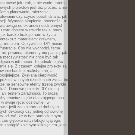
aktować jak urok, a nie wadę. Istotną
wych projektów jest też proces, a nie
 Samo planowanie, mierzenie,
alowanie czy szycie potrafi działać jak
acji. Wymaga skupienia, obecności „tu
rywa uwagę od ekranów i codziennych
zęsto dopiero w trakcie takiej pracy
jak bardzo brakuje nam w życiu
kontaktu z materiałem: drewnem,
bą, metalem. Oczywiście, DIY niesie
frustracje. Coś nie wychodzi, farba
j niż powinna, elementy nie pasują, jak
, a rzeczywistość nie chce być tak
zdjęcia w internecie. To jednak część
nia się. Z czasem kolejne projekty są
owanie bardziej realistyczne, a
okojniejsze. Zyskana cierpliwość
 później w innych dziedzinach życia, bo
 że na sensowne efekty trzeba zwykle
ekać. Domowe projekty DIY nie są
ani testem zaradności. To raczej
 aby chociaż część otaczającego nas
 w swoje ręce: dosłownie i w
awet jeśli zaczniemy od drobnych
tych dekoracji czy jednej odnowionej
my odkryć, że w tym samodzielnym
st coś głęboko satysfakcjonującego.
no zastąpić kolejnym kliknięciem „kup