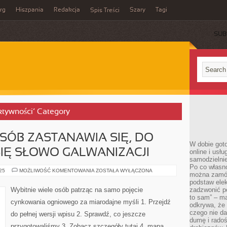
rg
Hiszpania
Redakcja
Szary
Tagi
Spis Treści
SUB
ktywności’ Category
SÓB ZASTANAWIA SIĘ, DO
W dobie got
IĘ SŁOWO GALWANIZACJI
online i usł
samodzielni
Po co własn
BARDZO
025
MOŻLIWOŚĆ KOMENTOWANIA
ZOSTAŁA WYŁĄCZONA
można zamów
WIELE
OSÓB
podstaw elek
ZASTANAWIA
Wybitnie wiele osób patrząc na samo pojęcie
zadzwonić p
SIĘ,
to sam” – ma
DO
cynkowania ogniowego za miarodajne myśli 1. Przejdź
CZEGO
odkrywa, że 
ODNOSI
czego nie da
do pełnej wersji wpisu 2. Sprawdź, co jeszcze
SIĘ
dumę i radoś
SŁOWO
przygotowaliśmy 3. Zobacz szczegóły tutaj 4. mapa
GALWANIZACJI