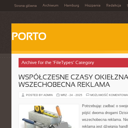
Archiwum
Hamburg
Hiszpania
Redakcja
Strona główna
PORTO
Archive for the ‘FileTypes’ Category
WSPÓŁCZESNE CZASY OKIEŁZN
WSZECHOBECNA REKLAMA
POSTED BY ADMIN
WRZ - 24 - 2025
MOŻLIWOŚĆ KOMENTOWA
Potrzebując zadbać o swoj
pójść dwoma drogami Dzisie
wszechobecna reklama. Nie
reklama jest dźwignia handl