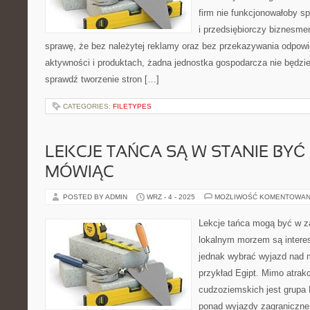
firm nie funkcjonowałoby s
i przedsiębiorczy biznesme
sprawę, że bez należytej reklamy oraz bez przekazywania odpowi
aktywności i produktach, żadna jednostka gospodarcza nie będzie 
sprawdź tworzenie stron […]
CATEGORIES:
FILETYPES
LEKCJE TAŃCA SĄ W STANIE BYĆ
MÓWIĄC
POSTED BY ADMIN
WRZ - 4 - 2025
MOŻLIWOŚĆ KOMENTOWAN
Lekcje tańca mogą być w 
lokalnym morzem są intere
jednak wybrać wyjazd nad m
przykład Egipt. Mimo atrak
cudzoziemskich jest grupa 
ponad wyjazdy zagraniczne 