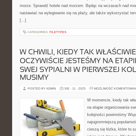
morze. Sprawdź hotele nad morzem. Będąc na wczasach nad morz
nastawiać na wylegiwanie się na plaży, ale także wykorzystać te
[…]
CATEGORIES:
FILETYPES
W CHWILI, KIEDY TAK WŁAŚCIWIE
OCZYWIŚCIE JESTEŚMY NA ETAP
SWEJ SYPIALNI W PIERWSZEJ KO
MUSIMY
POSTED BY ADMIN
SIE - 11 - 2025
MOŻLIWOŚĆ KOMENTOWAN
W momencie, kiedy tak właś
na etapie organizowania swe
kolejności powinniśmy Wsp
najogromniejszą popularno
cieszą się łóżka, które to s