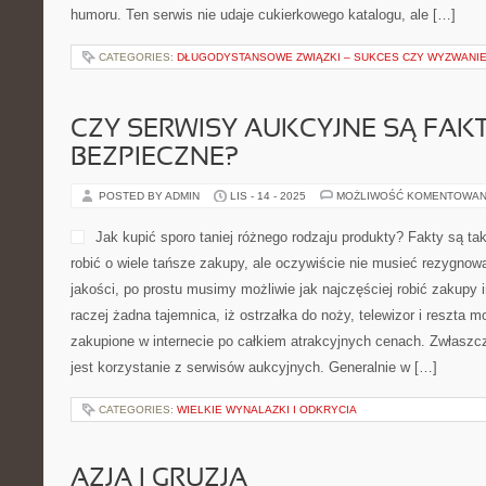
humoru. Ten serwis nie udaje cukierkowego katalogu, ale […]
CATEGORIES:
DŁUGODYSTANSOWE ZWIĄZKI – SUKCES CZY WYZWANI
CZY SERWISY AUKCYJNE SĄ FAK
BEZPIECZNE?
POSTED BY ADMIN
LIS - 14 - 2025
MOŻLIWOŚĆ KOMENTOWAN
Jak kupić sporo taniej różnego rodzaju produkty? Fakty są tak
robić o wiele tańsze zakupy, ale oczywiście nie musieć rezygnow
jakości, po prostu musimy możliwie jak najczęściej robić zakupy 
raczej żadna tajemnica, iż ostrzałka do noży, telewizor i reszta 
zakupione w internecie po całkiem atrakcyjnych cenach. Zwłasz
jest korzystanie z serwisów aukcyjnych. Generalnie w […]
CATEGORIES:
WIELKIE WYNALAZKI I ODKRYCIA
AZJA I GRUZJA