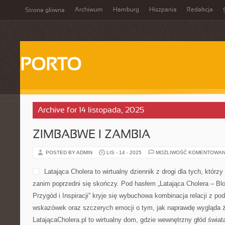
Archiwum
Hamburg
Hiszpania
Redakcja
Strona główna
PORTO
Archive for 14 listopada, 2025
ZIMBABWE I ZAMBIA
POSTED BY ADMIN
LIS - 14 - 2025
MOŻLIWOŚĆ KOMENTOWAN
Latająca Cholera to wirtualny dziennik z drogi dla tych, którz
zanim poprzedni się skończy. Pod hasłem „Latająca Cholera – Bl
Przygód i Inspiracji” kryje się wybuchowa kombinacja relacji z po
wskazówek oraz szczerych emocji o tym, jak naprawdę wygląda ż
LatającaCholera.pl to wirtualny dom, gdzie wewnętrzny głód świa