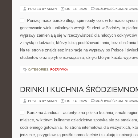
POSTED BY ADMIN
LIS - 14 - 2025
MOŻLIWOŚĆ KOMENTOWAN
Poniżej masz bardzo długi, spin-ready opis w formacie syno
generowanie wielu unikalnych wersji: Student w Podróży to platf
wyprawy zamieniają się w rzeczywistość dla młodych odkrywców 
z myślą o ludziach, którzy lubią podróżować tanio, bez obniżania
Na tej stronie znajdziesz inspiracje na wyprawy po Polsce i świeci
studentów oraz sprytne rozwiązania, dzięki którym każda wypraw
CATEGORIES:
ROZRYWKA
DRINKI I KUCHNIA ŚRÓDZIEMN
POSTED BY ADMIN
LIS - 14 - 2025
MOŻLIWOŚĆ KOMENTOWAN
Karczma Jandura – autentyczna polska kuchnia, smaki region
miejsce, w którym kulinarne dziedzictwo spotyka się ze smakiem,
codziennego gotowania. To strona internetowa dla wszystkich, któ
jedzenie, przygotowują posiłki samodzielnie i szukają inspiracji n