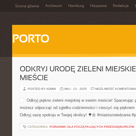
Archiwum
Hamburg
Hiszpania
Redakcja
Strona główna
PORTO
ODKRYJ URODĘ ZIELENI MIEJSKI
MIEŚCIE
POSTED BY ADMIN
MAJ - 13 - 2025
MOŻLIWOŚĆ KOMENTOWA
Odkryj piękno zieleni miejskiej w swoim mieście! Spacerując 
możesz odpocząć od zgiełku codzienności i cieszyć się pięknem 
Odkryj oazę spokoju w Twojej okolicy! 🌳🌼 #miastozwiedzania #
CATEGORIES:
PORADNIKI DLA POCZĄTKUJĄCYCH PRZEDSIĘBIORCÓW