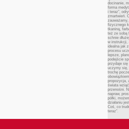
docinanie, m
forma medyt
i teraz”, od
zmartwień. C
zauważamy, 
fizycznego 
tkaniną, far
też ze sobą 
schnie dłuże
w instrukcji
idealna jak 
procesu ucze
lepsze, plan
podejście sp
przydaje się
uczymy się,
trochę pocz
obowiązkiem 
propozycja,
świata wziąć
przenośni. N
napraw, pros
półki, może
działaniu je
Coś, co trud
teraz”.