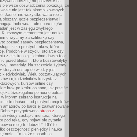
ieużywaną koszulę na poszewkę na
e pierwsze doświadczenia pokazują, że
 wcale nie jest tak skomplikowanych,
je. Jasne, nie wszystko warto robić
 obszary, gdzie bezpieczeństwo i
magają fachowca – ale spora część
dań jest w zasięgu zwykłego
. Kluczowym elementem jest nauka
im chwycimy za szlifierkę czy
warto poznać zasady bezpieczeństwa,
sługi i kilka prostych trików, które
acę. Podobnie w szyciu, stolarce czy
iu z elektroniką – drobna dawka teorii
onić przed błędami, które kosztowałyby
rwy i materiały. Na szczęście żyjemy
 których dostęp do wiedzy jest
iż kiedykolwiek. Wielu początkujących
zów i rękodzielników korzysta z
uktażowych, kursów online czy
dzie krok po kroku opisano, jak przejść
rojekt. Szczególnie pomocne potrafi
 w którym zebrano instrukcje na
mie trudności – od prostych projektów
ch amatorów po bardziej zaawansowane
. Dobrze przygotowana
strona z
rafi wtedy zastąpić mentora, którego
 pod ręką, gdy pojawi się pytanie
 pewno robię to dobrze?”. DIY to
ylko oszczędność pieniędzy i nauka
jętności. To także sposób na