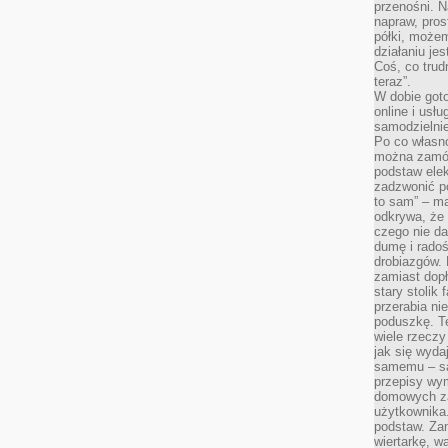
przenośni. N
napraw, pros
półki, może
działaniu je
Coś, co trud
teraz”.
W dobie got
online i usł
samodzielni
Po co własn
można zamów
podstaw elek
zadzwonić p
to sam” – ma
odkrywa, że 
czego nie da
dumę i radoś
drobiazgów.
zamiast dop
stary stolik
przerabia n
poduszkę. T
wiele rzeczy
jak się wyda
samemu – są
przepisy wy
domowych za
użytkownika
podstaw. Zan
wiertarkę, 