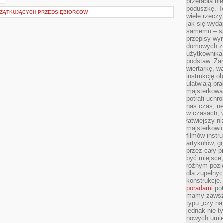
przerabia n
poduszkę. T
CZĄTKUJĄCYCH PRZEDSIĘBIORCÓW
wiele rzeczy
jak się wyda
samemu – są
przepisy wy
domowych za
użytkownika
podstaw. Zan
wiertarkę, 
instrukcję ob
ułatwiają pr
majsterkowan
potrafi uchr
nas czas, ne
w czasach, w
łatwiejszy n
majsterkowic
filmów instr
artykułów, g
przez cały p
być miejsce,
różnym pozio
dla zupełny
konstrukcje
poradami
pot
mamy zawsze
typu „czy na
jednak nie t
nowych umie