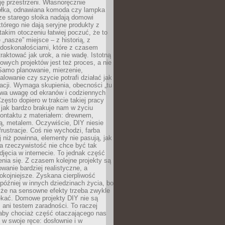
ję przestrzeni. Własnoręcznie
łka, odnawiana komoda czy lampka
ze starego słoika nadają domowi
którego nie dają seryjne produkty z
takim otoczeniu łatwiej poczuć, że to
 „nasze” miejsce – z historią, z
edoskonałościami, które z czasem
aktować jak urok, a nie wadę. Istotną
wych projektów jest też proces, a nie
 Samo planowanie, mierzenie,
alowanie czy szycie potrafi działać jak
acji. Wymaga skupienia, obecności „tu
rywa uwagę od ekranów i codziennych
zęsto dopiero w trakcie takiej pracy
jak bardzo brakuje nam w życiu
kontaktu z materiałem: drewnem,
bą, metalem. Oczywiście, DIY niesie
frustracje. Coś nie wychodzi, farba
j niż powinna, elementy nie pasują, jak
, a rzeczywistość nie chce być tak
zdjęcia w internecie. To jednak część
nia się. Z czasem kolejne projekty są
owanie bardziej realistyczne, a
okojniejsze. Zyskana cierpliwość
 później w innych dziedzinach życia, bo
 że na sensowne efekty trzeba zwykle
ekać. Domowe projekty DIY nie są
ani testem zaradności. To raczej
 aby chociaż część otaczającego nas
 w swoje ręce: dosłownie i w