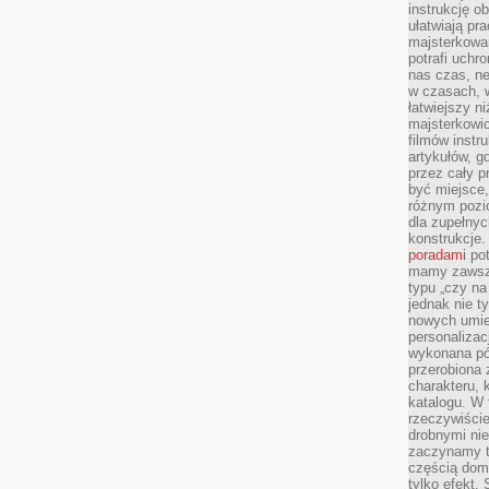
instrukcję ob
ułatwiają pr
majsterkowan
potrafi uchr
nas czas, ne
w czasach, w
łatwiejszy n
majsterkowic
filmów instr
artykułów, g
przez cały p
być miejsce,
różnym pozio
dla zupełny
konstrukcje
poradami
pot
mamy zawsze
typu „czy na
jednak nie t
nowych umie
personalizac
wykonana pó
przerobiona 
charakteru, 
katalogu. W 
rzeczywiście
drobnymi ni
zaczynamy tr
częścią domo
tylko efekt.