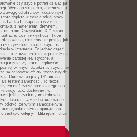
alowanie czy szycie potrafi działać jak
acji. Wymaga skupienia, obecności „tu
rywa uwagę od ekranów i codziennych
zęsto dopiero w trakcie takiej pracy
jak bardzo brakuje nam w życiu
kontaktu z materiałem: drewnem,
bą, metalem. Oczywiście, DIY niesie
frustracje. Coś nie wychodzi, farba
j niż powinna, elementy nie pasują, jak
, a rzeczywistość nie chce być tak
zdjęcia w internecie. To jednak część
nia się. Z czasem kolejne projekty są
owanie bardziej realistyczne, a
okojniejsze. Zyskana cierpliwość
 później w innych dziedzinach życia, bo
 że na sensowne efekty trzeba zwykle
ekać. Domowe projekty DIY nie są
ani testem zaradności. To raczej
 aby chociaż część otaczającego nas
 w swoje ręce: dosłownie i w
awet jeśli zaczniemy od drobnych
tych dekoracji czy jednej odnowionej
my odkryć, że w tym samodzielnym
st coś głęboko satysfakcjonującego.
no zastąpić kolejnym kliknięciem „kup