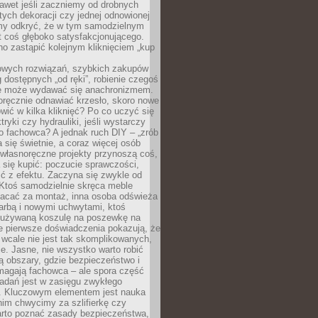
awet jeśli zaczniemy od drobnych
tych dekoracji czy jednej odnowionej
my odkryć, że w tym samodzielnym
st coś głęboko satysfakcjonującego.
no zastąpić kolejnym kliknięciem „kup
owych rozwiązań, szybkich zakupów
ug dostępnych „od ręki”, robienie czegoś
e może wydawać się anachronizmem.
oręcznie odnawiać krzesło, skoro nowe
ić w kilka kliknięć? Po co uczyć się
tryki czy hydrauliki, jeśli wystarczy
o fachowca? A jednak ruch DIY – „zrób
 się świetnie, a coraz więcej osób
własnoręczne projekty przynoszą coś,
 się kupić: poczucie sprawczości,
ć z efektu. Zaczyna się zwykle od
 Ktoś samodzielnie skręca meble
łacać za montaż, inna osoba odświeża
 farbą i nowymi uchwytami, ktoś
ieużywaną koszulę na poszewkę na
e pierwsze doświadczenia pokazują, że
 wcale nie jest tak skomplikowanych,
je. Jasne, nie wszystko warto robić
 obszary, gdzie bezpieczeństwo i
magają fachowca – ale spora część
dań jest w zasięgu zwykłego
. Kluczowym elementem jest nauka
im chwycimy za szlifierkę czy
warto poznać zasady bezpieczeństwa,