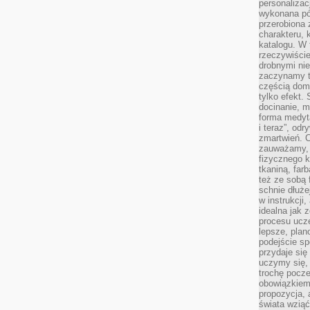
personalizac
wykonana pó
przerobiona 
charakteru, 
katalogu. W 
rzeczywiście
drobnymi ni
zaczynamy tr
częścią domo
tylko efekt.
docinanie, m
forma medyt
i teraz”, od
zmartwień. C
zauważamy, 
fizycznego 
tkaniną, far
też ze sobą 
schnie dłuże
w instrukcji
idealna jak 
procesu ucze
lepsze, plan
podejście sp
przydaje się
uczymy się,
trochę pocz
obowiązkiem 
propozycja,
świata wziąć