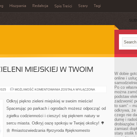
rg
Hiszpania
Redakcja
Szary
Tagi
Spis Treści
SUB
ELENI MIEJSKIEJ W TWOIM
W dobie got
online i usł
samodzielni
Po co własn
ODKRYJ
 2025
MOŻLIWOŚĆ KOMENTOWANIA
ZOSTAŁA WYŁĄCZONA
można zamów
URODĘ
ZIELENI
podstaw elek
MIEJSKIEJ
Odkryj piękno zieleni miejskiej w swoim mieście!
zadzwonić p
W
to sam” – ma
TWOIM
Spacerując po parkach i ogrodach możesz odpocząć od
MIEŚCIE
odkrywa, że 
czego nie da
zgiełku codzienności i cieszyć się pięknem natury w
dumę i radoś
sercu miasta. Odkryj oazę spokoju w Twojej okolicy! 🌳
drobiazgów.
zamiast dop
🌼 #miastozwiedzania #przyroda #pięknomesto
stary stolik