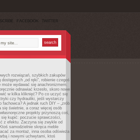
SCRIBE
FACEBOOK
TWITTER
owych rozwiązań, szybkich zakupów
ug dostępnych „od ręki”, robienie czegoś
e może wydawać się anachronizmem.
oręcznie odnawiać krzesło, skoro nowe
ić w kilka kliknięć? Po co uczyć się
tryki czy hydrauliki, jeśli wystarczy
o fachowca? A jednak ruch DIY – „zrób
 się świetnie, a coraz więcej osób
własnoręczne projekty przynoszą coś,
 się kupić: poczucie sprawczości,
ć z efektu. Zaczyna się zwykle od
 Ktoś samodzielnie skręca meble
łacać za montaż, inna osoba odświeża
 farbą i nowymi uchwytami, ktoś