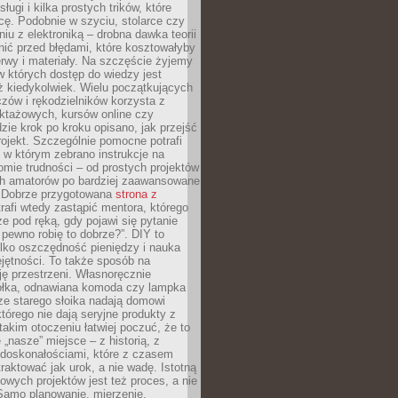
sługi i kilka prostych trików, które
acę. Podobnie w szyciu, stolarce czy
iu z elektroniką – drobna dawka teorii
onić przed błędami, które kosztowałyby
rwy i materiały. Na szczęście żyjemy
 których dostęp do wiedzy jest
iż kiedykolwiek. Wielu początkujących
zów i rękodzielników korzysta z
uktażowych, kursów online czy
dzie krok po kroku opisano, jak przejść
rojekt. Szczególnie pomocne potrafi
 w którym zebrano instrukcje na
mie trudności – od prostych projektów
ch amatorów po bardziej zaawansowane
. Dobrze przygotowana
strona z
rafi wtedy zastąpić mentora, którego
 pod ręką, gdy pojawi się pytanie
 pewno robię to dobrze?”. DIY to
ylko oszczędność pieniędzy i nauka
jętności. To także sposób na
ję przestrzeni. Własnoręcznie
łka, odnawiana komoda czy lampka
ze starego słoika nadają domowi
którego nie dają seryjne produkty z
takim otoczeniu łatwiej poczuć, że to
 „nasze” miejsce – z historią, z
edoskonałościami, które z czasem
aktować jak urok, a nie wadę. Istotną
wych projektów jest też proces, a nie
 Samo planowanie, mierzenie,