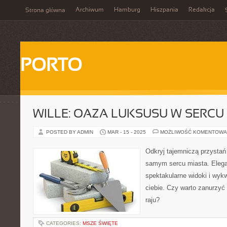
Archiwum
Hamburg
Hiszpania
Redakcja
Strona główna
PORTO
WILLE: OAZA LUKSUSU W SERCU
POSTED BY ADMIN
MAR - 15 - 2025
MOŻLIWOŚĆ KOMENTOWA
Odkryj tajemniczą przystań
samym sercu miasta. Elega
spektakularne widoki i wyk
ciebie. Czy warto zanurzyć
raju?
CATEGORIES:
MSZE ŚWIĘTE