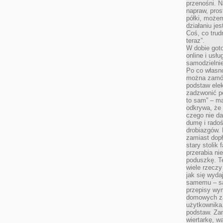
przenośni. N
napraw, pros
półki, może
działaniu je
Coś, co trud
teraz”.
W dobie got
online i usł
samodzielni
Po co własn
można zamów
podstaw elek
zadzwonić p
to sam” – ma
odkrywa, że 
czego nie da
dumę i radoś
drobiazgów.
zamiast dop
stary stolik
przerabia n
poduszkę. T
wiele rzeczy
jak się wyda
samemu – są
przepisy wy
domowych za
użytkownika
podstaw. Zan
wiertarkę, 