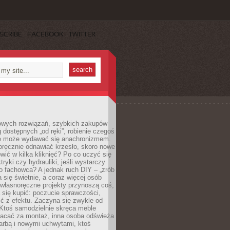
SCRIBE
FACEBOOK
TWITTER
owych rozwiązań, szybkich zakupów
ug dostępnych „od ręki”, robienie czegoś
e może wydawać się anachronizmem.
oręcznie odnawiać krzesło, skoro nowe
ić w kilka kliknięć? Po co uczyć się
tryki czy hydrauliki, jeśli wystarczy
o fachowca? A jednak ruch DIY – „zrób
 się świetnie, a coraz więcej osób
własnoręczne projekty przynoszą coś,
 się kupić: poczucie sprawczości,
ć z efektu. Zaczyna się zwykle od
 Ktoś samodzielnie skręca meble
łacać za montaż, inna osoba odświeża
 farbą i nowymi uchwytami, ktoś