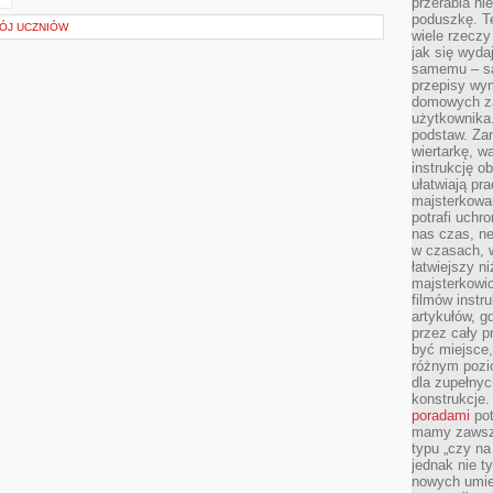
przerabia n
poduszkę. T
ÓJ UCZNIÓW
wiele rzeczy
jak się wyda
samemu – są
przepisy wy
domowych za
użytkownika
podstaw. Zan
wiertarkę, 
instrukcję ob
ułatwiają pr
majsterkowan
potrafi uchr
nas czas, ne
w czasach, w
łatwiejszy n
majsterkowic
filmów instr
artykułów, g
przez cały p
być miejsce,
różnym pozio
dla zupełny
konstrukcje
poradami
pot
mamy zawsze
typu „czy na
jednak nie t
nowych umie