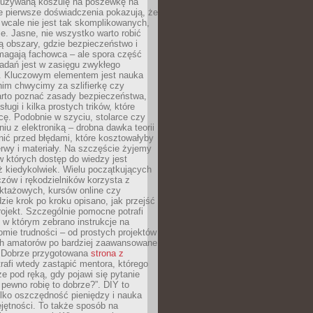
ieużywaną koszulę na poszewkę na
e pierwsze doświadczenia pokazują, że
 wcale nie jest tak skomplikowanych,
je. Jasne, nie wszystko warto robić
 obszary, gdzie bezpieczeństwo i
magają fachowca – ale spora część
dań jest w zasięgu zwykłego
. Kluczowym elementem jest nauka
im chwycimy za szlifierkę czy
warto poznać zasady bezpieczeństwa,
sługi i kilka prostych trików, które
acę. Podobnie w szyciu, stolarce czy
iu z elektroniką – drobna dawka teorii
onić przed błędami, które kosztowałyby
rwy i materiały. Na szczęście żyjemy
 których dostęp do wiedzy jest
iż kiedykolwiek. Wielu początkujących
zów i rękodzielników korzysta z
uktażowych, kursów online czy
dzie krok po kroku opisano, jak przejść
rojekt. Szczególnie pomocne potrafi
 w którym zebrano instrukcje na
mie trudności – od prostych projektów
ch amatorów po bardziej zaawansowane
. Dobrze przygotowana
strona z
rafi wtedy zastąpić mentora, którego
 pod ręką, gdy pojawi się pytanie
 pewno robię to dobrze?”. DIY to
ylko oszczędność pieniędzy i nauka
jętności. To także sposób na