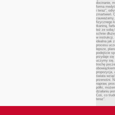
docinanie, m
forma medyt
i teraz”, od
zmartwień. C
zauważamy, 
fizycznego 
tkaniną, far
też ze sobą 
schnie dłuże
w instrukcji
idealna jak 
procesu ucze
lepsze, plan
podejście sp
przydaje się
uczymy się,
trochę pocz
obowiązkiem 
propozycja,
świata wziąć
przenośni. N
napraw, pros
półki, może
działaniu je
Coś, co trud
teraz”.