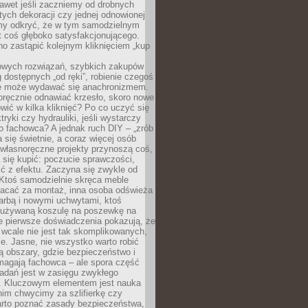
awet jeśli zaczniemy od drobnych
tych dekoracji czy jednej odnowionej
my odkryć, że w tym samodzielnym
st coś głęboko satysfakcjonującego.
no zastąpić kolejnym kliknięciem „kup
owych rozwiązań, szybkich zakupów
ug dostępnych „od ręki”, robienie czegoś
e może wydawać się anachronizmem.
oręcznie odnawiać krzesło, skoro nowe
ić w kilka kliknięć? Po co uczyć się
tryki czy hydrauliki, jeśli wystarczy
o fachowca? A jednak ruch DIY – „zrób
 się świetnie, a coraz więcej osób
własnoręczne projekty przynoszą coś,
 się kupić: poczucie sprawczości,
ć z efektu. Zaczyna się zwykle od
 Ktoś samodzielnie skręca meble
łacać za montaż, inna osoba odświeża
 farbą i nowymi uchwytami, ktoś
ieużywaną koszulę na poszewkę na
e pierwsze doświadczenia pokazują, że
 wcale nie jest tak skomplikowanych,
je. Jasne, nie wszystko warto robić
 obszary, gdzie bezpieczeństwo i
magają fachowca – ale spora część
dań jest w zasięgu zwykłego
. Kluczowym elementem jest nauka
im chwycimy za szlifierkę czy
warto poznać zasady bezpieczeństwa,