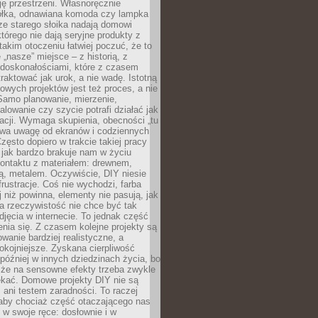
ję przestrzeni. Własnoręcznie
łka, odnawiana komoda czy lampka
ze starego słoika nadają domowi
którego nie dają seryjne produkty z
takim otoczeniu łatwiej poczuć, że to
 „nasze” miejsce – z historią, z
edoskonałościami, które z czasem
aktować jak urok, a nie wadę. Istotną
wych projektów jest też proces, a nie
 Samo planowanie, mierzenie,
alowanie czy szycie potrafi działać jak
acji. Wymaga skupienia, obecności „tu
rywa uwagę od ekranów i codziennych
zęsto dopiero w trakcie takiej pracy
jak bardzo brakuje nam w życiu
kontaktu z materiałem: drewnem,
bą, metalem. Oczywiście, DIY niesie
frustracje. Coś nie wychodzi, farba
j niż powinna, elementy nie pasują, jak
, a rzeczywistość nie chce być tak
zdjęcia w internecie. To jednak część
nia się. Z czasem kolejne projekty są
owanie bardziej realistyczne, a
okojniejsze. Zyskana cierpliwość
 później w innych dziedzinach życia, bo
 że na sensowne efekty trzeba zwykle
ekać. Domowe projekty DIY nie są
ani testem zaradności. To raczej
 aby chociaż część otaczającego nas
 w swoje ręce: dosłownie i w