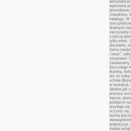
personalizac
wykonana pó
przerobiona 
charakteru, 
katalogu. W 
rzeczywiście
drobnymi ni
zaczynamy tr
częścią domo
tylko efekt.
docinanie, m
forma medyt
i teraz”, od
zmartwień. C
zauważamy, 
fizycznego 
tkaniną, far
też ze sobą 
schnie dłuże
w instrukcji
idealna jak 
procesu ucze
lepsze, plan
podejście sp
przydaje się
uczymy się,
trochę pocz
obowiązkiem 
propozycja,
świata wziąć