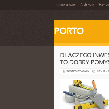
Archiwum
Hambu
Strona główna
PORTO
DLACZEGO INWE
TO DOBRY POMY
POSTED BY ADMIN
LUT - 18 - 