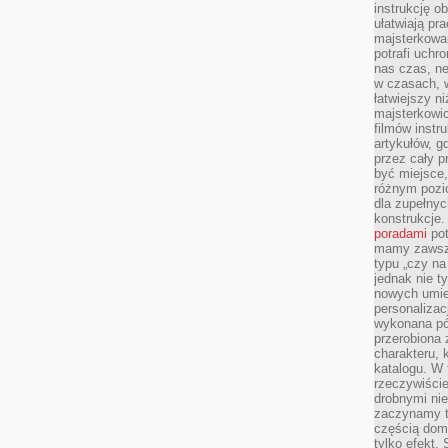
instrukcję ob
ułatwiają pr
majsterkowan
potrafi uchr
nas czas, ne
w czasach, w
łatwiejszy n
majsterkowic
filmów instr
artykułów, g
przez cały p
być miejsce,
różnym pozio
dla zupełny
konstrukcje
poradami
pot
mamy zawsze
typu „czy na
jednak nie t
nowych umie
personalizac
wykonana pó
przerobiona 
charakteru, 
katalogu. W 
rzeczywiście
drobnymi ni
zaczynamy tr
częścią domo
tylko efekt.