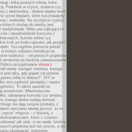
sługi i kilka prostych trików, które
acę. Podobnie w szyciu, stolarce czy
iu z elektroniką – drobna dawka teorii
onić przed błędami, które kosztowałyby
rwy i materiały. Na szczęście żyjemy
 których dostęp do wiedzy jest
iż kiedykolwiek. Wielu początkujących
zów i rękodzielników korzysta z
uktażowych, kursów online czy
dzie krok po kroku opisano, jak przejść
rojekt. Szczególnie pomocne potrafi
 w którym zebrano instrukcje na
mie trudności – od prostych projektów
ch amatorów po bardziej zaawansowane
. Dobrze przygotowana
strona z
rafi wtedy zastąpić mentora, którego
 pod ręką, gdy pojawi się pytanie
 pewno robię to dobrze?”. DIY to
ylko oszczędność pieniędzy i nauka
jętności. To także sposób na
ję przestrzeni. Własnoręcznie
łka, odnawiana komoda czy lampka
ze starego słoika nadają domowi
którego nie dają seryjne produkty z
takim otoczeniu łatwiej poczuć, że to
 „nasze” miejsce – z historią, z
edoskonałościami, które z czasem
aktować jak urok, a nie wadę. Istotną
wych projektów jest też proces, a nie
 Samo planowanie, mierzenie,