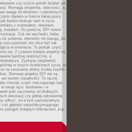
alowanie czy szycie potrafi działać jak
acji. Wymaga skupienia, obecności „tu
rywa uwagę od ekranów i codziennych
zęsto dopiero w trakcie takiej pracy
jak bardzo brakuje nam w życiu
kontaktu z materiałem: drewnem,
bą, metalem. Oczywiście, DIY niesie
frustracje. Coś nie wychodzi, farba
j niż powinna, elementy nie pasują, jak
, a rzeczywistość nie chce być tak
zdjęcia w internecie. To jednak część
nia się. Z czasem kolejne projekty są
owanie bardziej realistyczne, a
okojniejsze. Zyskana cierpliwość
 później w innych dziedzinach życia, bo
 że na sensowne efekty trzeba zwykle
ekać. Domowe projekty DIY nie są
ani testem zaradności. To raczej
 aby chociaż część otaczającego nas
 w swoje ręce: dosłownie i w
awet jeśli zaczniemy od drobnych
tych dekoracji czy jednej odnowionej
my odkryć, że w tym samodzielnym
st coś głęboko satysfakcjonującego.
no zastąpić kolejnym kliknięciem „kup