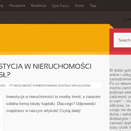
rg
Hiszpania
Redakcja
Szary
Tagi
Spis Treści
SUB
STYCJA W NIERUCHOMOŚCI
W dobie got
SŁ?
online i usł
samodzielni
Po co własn
DLACZEGO
2025
MOŻLIWOŚĆ KOMENTOWANIA
ZOSTAŁA WYŁĄCZONA
można zamów
INWESTYCJA
W
podstaw elek
NIERUCHOMOŚCI
Inwestycja w nieruchomości to modny trend, a zarazem
zadzwonić p
TO
to sam” – ma
DOBRY
solidna forma lokaty kapitału. Dlaczego? Odpowiedzi
POMYSŁ?
odkrywa, że 
czego nie da
znajdziesz w naszym artykule! Czytaj dalej!
dumę i radoś
drobiazgów.
zamiast dop
stary stolik