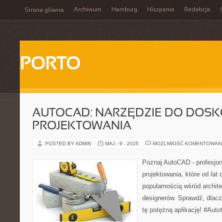
Archiwum
Hamburg
Hiszpania
Redakcja
Strona główna
PORTO
AUTOCAD: NARZĘDZIE DO DOS
PROJEKTOWANIA
POSTED BY ADMIN
MAJ - 9 - 2025
MOŻLIWOŚĆ KOMENTOWAN
Poznaj AutoCAD - profesjon
projektowania, które od lat
popularnością wśród archite
designerów. Sprawdź, dlac
tę potężną aplikację! #Aut